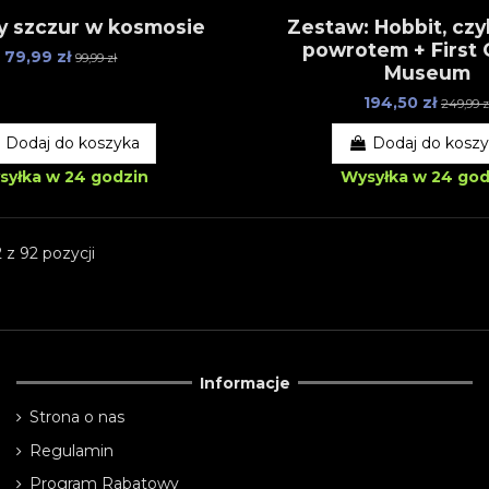
y szczur w kosmosie
Zestaw: Hobbit, czyl
powrotem + First 
79,99 zł
99,99 zł
Museum
194,50 zł
249,99 z
Dodaj do koszyka
Dodaj do kosz
syłka w 24 godzin
Wysyłka w 24 god
 z 92 pozycji
Informacje
Strona o nas
Regulamin
Program Rabatowy