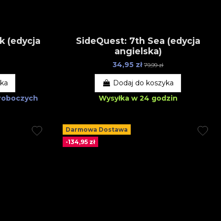
k (edycja
SideQuest: 7th Sea (edycja
angielska)
34,95 zł
79,99 zł
yka
Dodaj do koszyka
 roboczych
Wysyłka w 24 godzin
Darmowa Dostawa
-134,95 zł