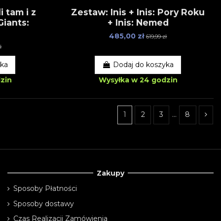
i tam i z
Zestaw: Inis + Inis: Pory Roku
Giants:
+ Inis: Nemed
485,00 zł
619,99 zł
ł
yka
Dodaj do koszyka
zin
Wysyłka w 24 godzin
1
2
3
…
8
Zakupy
Sposoby Płatności
Sposoby dostawy
Czas Realizacji Zamówienia