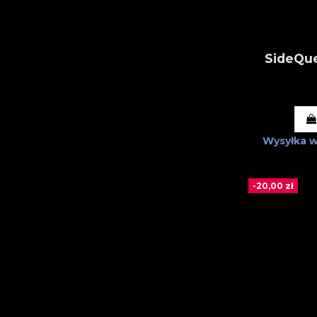
SideQue
Wysyłka 
-20,00 zł