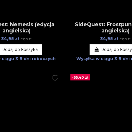
st: Nemesis (edycja
SideQuest: Frostpun
angielska)
angielska)
34,95 zł
34,95 zł
79,99 zł
79,99 zł
Dodaj do koszyka
Dodaj do kosz
w ciągu
3-5 dni roboczych
Wysyłka w ciągu
3-5 dni
-55,40 zł