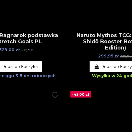
 Ragnarok podstawka
Naruto Mythos TCG
tretch Goals PL
Shidō Booster Bo
Edition)
529,00 zł
958,99 zł
299,95 zł
599,99 z
Dodaj do koszyka
Dodaj do kosz
w ciągu
3-5 dni roboczych
Wysyłka w 24 god
-45,00 zł