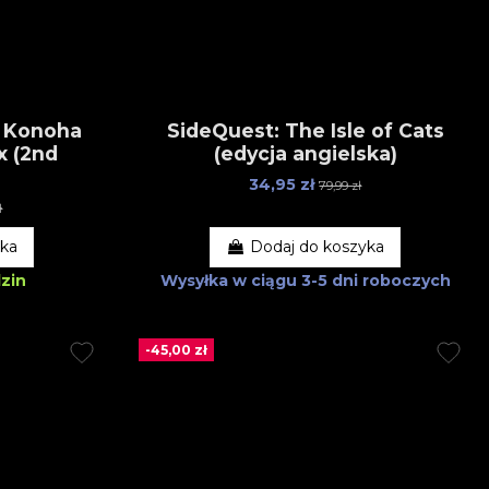
: Konoha
SideQuest: The Isle of Cats
x (2nd
(edycja angielska)
34,95 zł
79,99 zł
ł
yka
Dodaj do koszyka
zin
Wysyłka w ciągu
3-5 dni roboczych
-45,00 zł