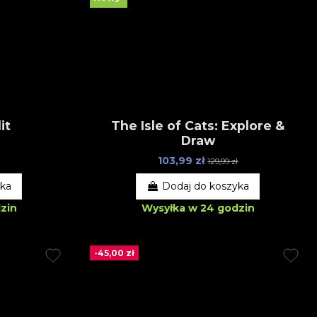
it
The Isle of Cats: Explore &
Draw
103,99 zł
129,99 zł
yka
Dodaj do koszyka
zin
Wysyłka w 24 godzin
-45,00 zł