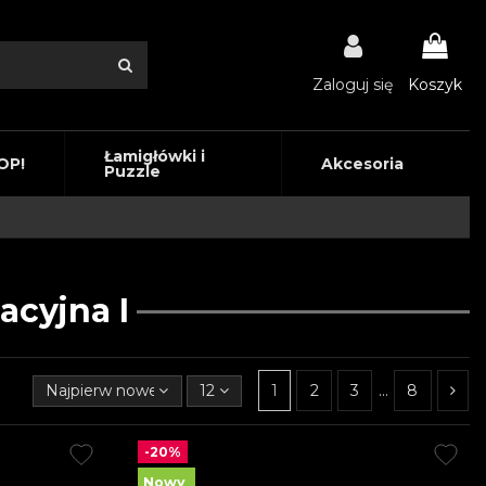
Zaloguj się
Koszyk
Łamigłówki i
OP!
Akcesoria
Puzzle
cyjna I
Najpierw nowe produkty
12
1
2
3
…
8
-20%
Nowy