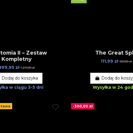
tomia II – Zestaw
The Great Spl
Kompletny
111,99 zł
159,99 zł
899,95 zł
1 211,99 zł
Dodaj do koszyka
Dodaj do kosz
łka w ciągu
3-5 dni
Wysyłka w 24 god
stawa
-300,00 zł