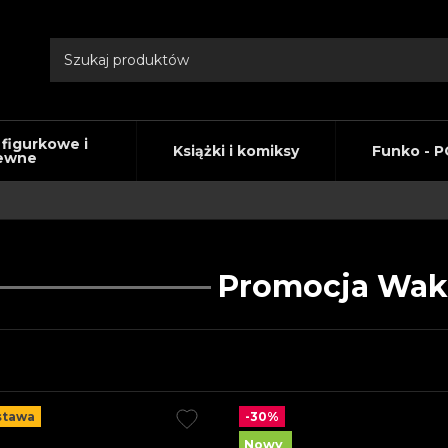
 figurkowe i
Książki i komiksy
Funko - P
ewne
Promocja Waka
stawa
-30%
Nowy