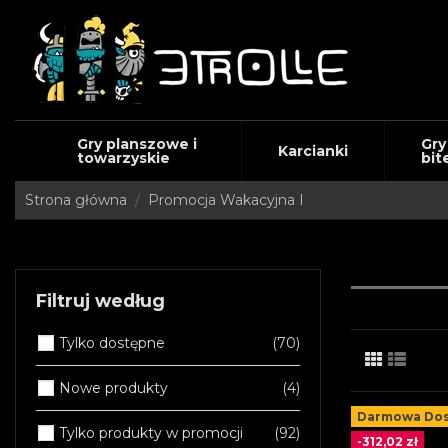
Gry planszowe i
Gry
Karcianki
towarzyskie
bit
Strona główna
Promocja Wakacyjna I
Filtruj według
Tylko dostępne
70
Nowe produkty
4
Darmowa Do
Tylko produkty w promocji
92
-312,02 zł