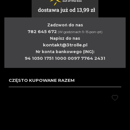
Zadzwoń do nas
782 645 672
(W godzinach 9-15 pon-pt)
Napisz do nas
kontakt@3trolle.pl
Nr konta bankowego (ING):
94 1050 1751 1000 0097 7764 2431
CZĘSTO KUPOWANE RAZEM