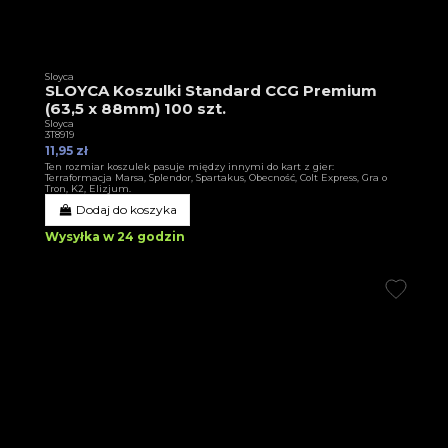
Sloyca
SLOYCA Koszulki Standard CCG Premium
(63,5 x 88mm) 100 szt.
Sloyca
3T8919
11,95 zł
Ten rozmiar koszulek pasuje między innymi do kart z gier:
Terraformacja Marsa, Splendor, Spartakus, Obecność, Colt Express, Gra o
Tron, K2, Elizjum.
Dodaj do koszyka
Wysyłka w 24 godzin