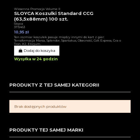
Wiosenna Promocja Volume II
SLOYCA Koszulki Standard CCG
(63,5x88mm) 100 szt.
Sloyca
3T15463
10,95 zł
Ten rozmiar koszulek pasuje między innymi do kart z gier:
Terraformacja Marsa, Splendor, Spartakus, Obecność, Colt Express, Gra o
Tron, K2, Elizjum.
Dodaj do koszyka
Wysyłka w 24 godzin
PRODUKTY Z TEJ SAMEJ KATEGORII
Brak dostępnych produktów
PRODUKTY TEJ SAMEJ MARKI