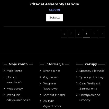
Citadel Assembly Handle
51,99 zł
Zobacz
1
2
3
4
Tylko dostępne
7
Moje konto
Informacje
Zakupy
Cena
Moje konto
Strona o nas
Sposoby Płatności
Historia
Regulamin
Sposoby dostawy
zł
zł
zamówień
Program
Czas Realizacji
Moje adresy
Rabatowy
Zamówienia
Pokaż tylko
Instrukcja
Kontakt z nami
Odstąpienie od
akcesoria
24
odzyskanie hasła
umowy
Polityka
akcesoria-narzędzia
2
Prywatności