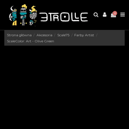
0
Strona główna
Akcesoria
Scale75
Farby Artist
ScaleColor: Art - Olive Green