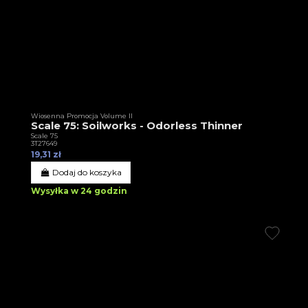
Wiosenna Promocja Volume II
Scale 75: Soilworks - Odorless Thinner
Scale 75
3T27649
19,31 zł
Dodaj do koszyka
Wysyłka w 24 godzin