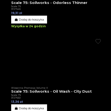
Scale 75: Soilworks - Odorless Thinner
Scale 75
3T27649
19,31 zł
Dodaj do koszyka
Wysyłka w 24 godzin
Wiosenna Promocja Volume II
Scale 75: Soilworks - Oil Wash - City Dust
Scale 75
3T27650
13,36 zł
Dodaj do koszyka