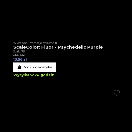
Wiosenna Promocja Volume II
ScaleColor: Fluor - Psychedelic Purple
Scale 75
3T27822
13,56 zł
Dodaj do koszyka
Wysyłka w 24 godzin