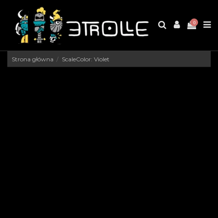
0
Strona główna
ScaleColor: Violet