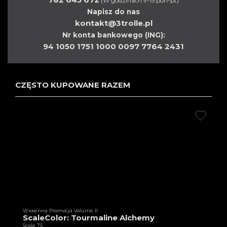
(W godzinach 9-15 pon-pt)
Napisz do nas
kontakt@3trolle.pl
Nr konta bankowego (ING):
94 1050 1751 1000 0097 7764 2431
CZĘSTO KUPOWANE RAZEM
Wiosenna Promocja Volume II
ScaleColor: Tourmaline Alchemy
Scale 75