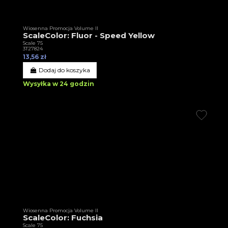
Wiosenna Promocja Volume II
ScaleColor: Fluor - Speed Yellow
Scale 75
3T27824
13,56 zł
Dodaj do koszyka
Wysyłka w 24 godzin
Wiosenna Promocja Volume II
ScaleColor: Fuchsia
Scale 75