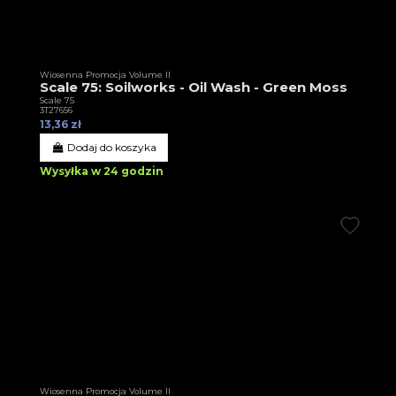
Wiosenna Promocja Volume II
Scale 75: Soilworks - Oil Wash - Green Moss
Scale 75
3T27656
13,36 zł
Dodaj do koszyka
Wysyłka w 24 godzin
Wiosenna Promocja Volume II