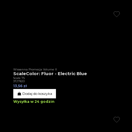
Wiosenna Promocja Volume II
ScaleColor: Fluor - Electric Blue
Scale 75
3T27820
13,56 zł
Dodaj do koszyka
Wysyłka w 24 godzin