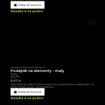
Dodaj do koszyka
Wysyłka w 24 godzin
Wiosenna Promocja Volume II
Podajnik na elementy - mały
3trolle
3T32793
8,00 zł
Zaprowadź porządek na stole dzięki temu plastikowemu podajnikowi na
żetony/zasoby do gier naszej produkcji.
Dodaj do koszyka
Wysyłka w 24 godzin