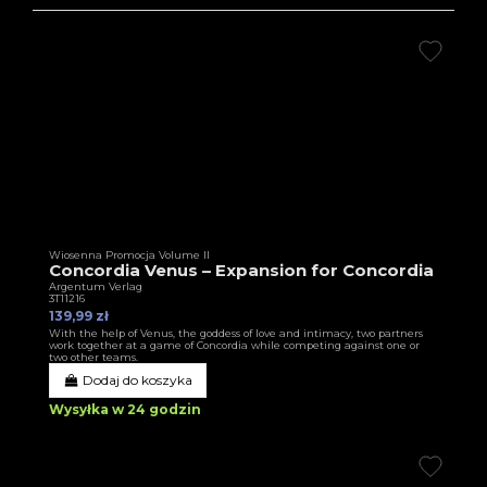
Wiosenna Promocja Volume II
Concordia Venus – Expansion for Concordia
Argentum Verlag
3T11216
139,99 zł
With the help of Venus, the goddess of love and intimacy, two partners
work together at a game of Concordia while competing against one or
two other teams.
Dodaj do koszyka
Wysyłka w 24 godzin