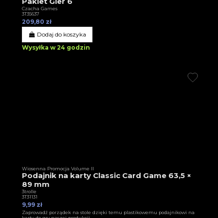
Pakiet Gier 6
Czacha Games
3T35637
209,80 zł
Dodaj do koszyka
Wysyłka w 24 godzin
Wiosenna Promocja Volume II
Podajnik na karty Classic Card Game 63,5 ×
89 mm
3trolle
3T31131
9,99 zł
Zaprowadź porządek na stole dzięki temu plastikowemu podajnikowi na
karty do gry naszej produkcji.