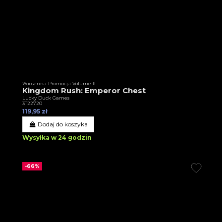
Wiosenna Promocja Volume II
Kingdom Rush: Emperor Chest
Lucky Duck Games
3T22720
119,95 zł
Dodaj do koszyka
Wysyłka w 24 godzin
-66%