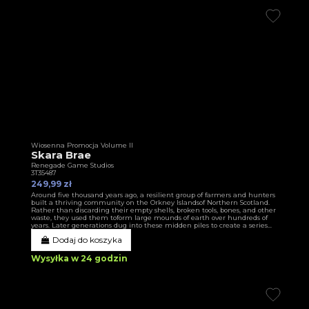
Wiosenna Promocja Volume II
Skara Brae
Renegade Game Studios
3T35487
249,99 zł
Around five thousand years ago, a resilient group of farmers and hunters
built a thriving community on the Orkney Islandsof Northern Scotland.
Rather than discarding their empty shells, broken tools, bones, and other
waste, they used them toform large mounds of earth over hundreds of
years. Later generations dug into these midden piles to create a series...
Dodaj do koszyka
Wysyłka w 24 godzin