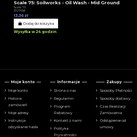
Scale 75: Soilworks - Oil Wash - Mid Ground
Scale 75
3T27658
13,36 zł
Dodaj do koszyka
Wysyłka w 24 godzin
Moje konto
Informacje
Zakupy
Moje konto
Strona o nas
Sposoby Płatności
Historia
Regulamin
Sposoby dostawy
zamówień
Program
Czas Realizacji
Moje adresy
Rabatowy
Zamówienia
Instrukcja
Kontakt z nami
Odstąpienie od
odzyskanie hasła
umowy
Polityka
Prywatności