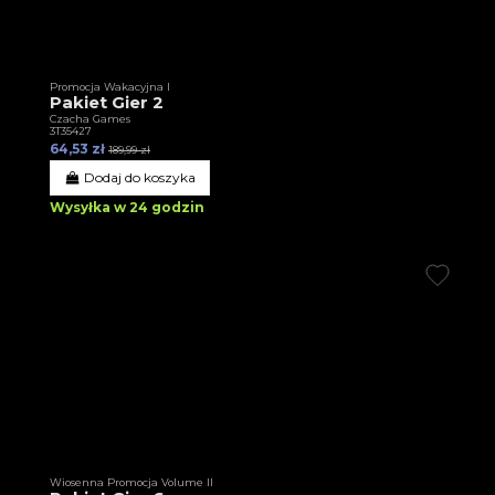
Promocja Wakacyjna I
Pakiet Gier 2
Czacha Games
3T35427
64,53 zł
189,99 zł
Dodaj do koszyka
Wysyłka w 24 godzin
Wiosenna Promocja Volume II