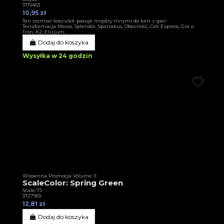
3T15463
10,95 zł
Ten rozmiar koszulek pasuje między innymi do kart z gier:
Terraformacja Marsa, Splendor, Spartakus, Obecność, Colt Express, Gra o
Tron, K2, Elizjum.
Dodaj do koszyka
Wysyłka w 24 godzin
Wiosenna Promocja Volume II
ScaleColor: Spring Green
Scale 75
3T27959
12,81 zł
Dodaj do koszyka