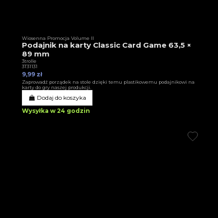
Wiosenna Promocja Volume II
Podajnik na karty Classic Card Game 63,5 ×
89 mm
3trolle
3T31131
9,99 zł
Zaprowadź porządek na stole dzięki temu plastikowemu podajnikowi na
karty do gry naszej produkcji.
Dodaj do koszyka
Wysyłka w 24 godzin