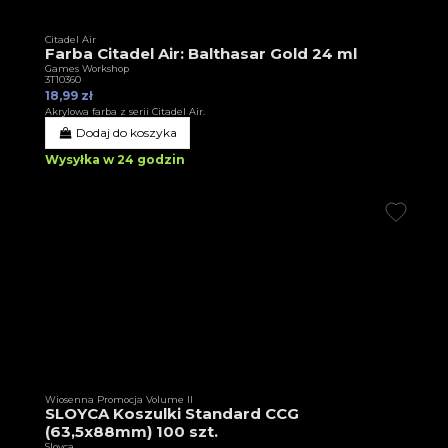
Citadel Air
Farba Citadel Air: Balthasar Gold 24 ml
Games Workshop
3T10360
18,99 zł
Akrylowa farba z serii Citadel Air.
Dodaj do koszyka
Wysyłka w 24 godzin
Wiosenna Promocja Volume II
SLOYCA Koszulki Standard CCG
(63,5x88mm) 100 szt.
Sloyca