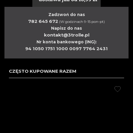
Zadzwoń do nas
782 645 672
(W godzinach 9-15 pon-pt)
Napisz do nas
kontakt@3trolle.pl
Nr konta bankowego (ING):
94 1050 1751 1000 0097 7764 2431
CZĘSTO KUPOWANE RAZEM