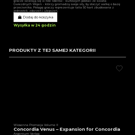
gracze wcielają się w role liderów - kultowych postaci ze świata
Gwiezdnych Wojen - którzy gromadzą swoje siły, by stoczyć walkę o bazę
przeciwnika. Potęgę graczy reprezentuje talia 50 kart zbudowana z
jednostek, zdarzeń i ulepszeń.
Dodaj do koszyka
Wysyłka w 24 godzin
PRODUKTY Z TEJ SAMEJ KATEGORII
Wiosenna Promocja Volume II
Concordia Venus – Expansion for Concordia
Argentum Verlag