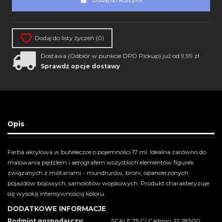
Dodaj do listy życzeń (
0
)
Dostawa (Odbiór w punkcie DPD Pickup) już od 9,99 zł.
Sprawdź opcje dostawy
Opis
Farba akrylowa w buteleczce o pojemności 17 ml. Idealna zarówno do
malowania pędzlem i aerografem wszystkich elementów figurek
związanych z militariami - mundrurów, broni, opancerzonych
pojazdów bojowych, samolotów wojskowych. Produkt charakteryzuje
się wysoką intensywnością koloru.
DODATKOWE INFORMACJE
Podmiot gospodarczy:
SCALE 75 C/ Cadmio, 12 28500