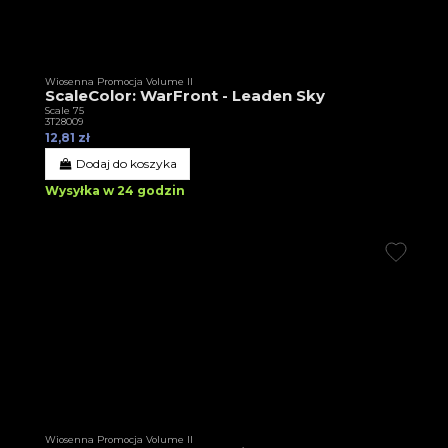
Wiosenna Promocja Volume II
ScaleColor: WarFront - Leaden Sky
Scale 75
3T28009
12,81 zł
Dodaj do koszyka
Wysyłka w 24 godzin
Wiosenna Promocja Volume II