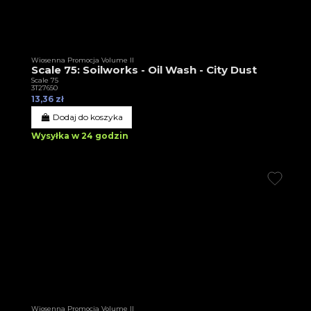
Wiosenna Promocja Volume II
Scale 75: Soilworks - Oil Wash - City Dust
Scale 75
3T27650
13,36 zł
Dodaj do koszyka
Wysyłka w 24 godzin
Wiosenna Promocja Volume II