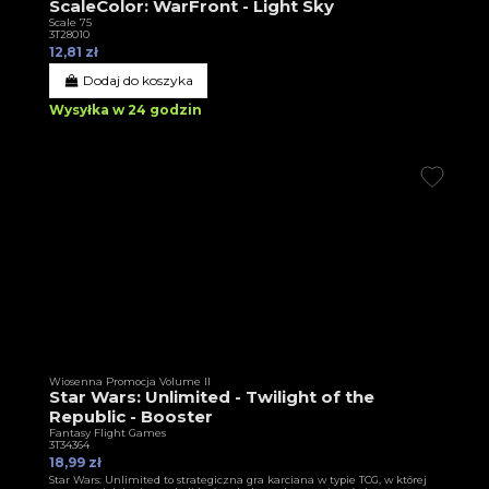
ScaleColor: WarFront - Light Sky
Scale 75
3T28010
12,81 zł
Dodaj do koszyka
Wysyłka w 24 godzin
Wiosenna Promocja Volume II
Star Wars: Unlimited - Twilight of the
Republic - Booster
Fantasy Flight Games
3T34364
18,99 zł
Star Wars: Unlimited to strategiczna gra karciana w typie TCG, w której