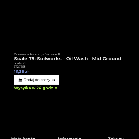
Wiosenna Promocja Volume II
Scale 75: Soilworks - Oil Wash - Mid Ground
Scale 75
3T27658
13,36 zł
Dodaj do koszyka
Wysyłka w 24 godzin
Moje konto
Informacje
Zakupy