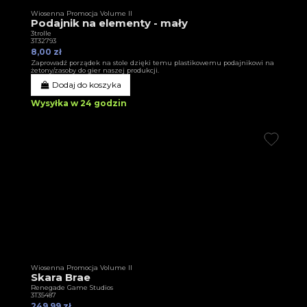
Wiosenna Promocja Volume II
Podajnik na elementy - mały
3trolle
3T32793
8,00 zł
Zaprowadź porządek na stole dzięki temu plastikowemu podajnikowi na
żetony/zasoby do gier naszej produkcji.
Dodaj do koszyka
Wysyłka w 24 godzin
Wiosenna Promocja Volume II
Skara Brae
Renegade Game Studios
3T35487
249,99 zł