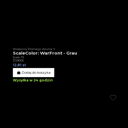
Wiosenna Promocja Volume II
ScaleColor: WarFront - Grau
Scale 75
3T28006
12,81 zł
Dodaj do koszyka
Wysyłka w 24 godzin