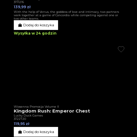
3T11216
139,99 zł
With the help of Venus, the goddess of love and intimacy, two partners
work together at a game of Concordia while competing against one or
two other teams.
Dodaj do koszyka
Wysyłka w 24 godzin
Wiosenna Promocja Volume II
Kingdom Rush: Emperor Chest
Lucky Duck Games
3T22720
119,95 zł
Dodaj do koszyka