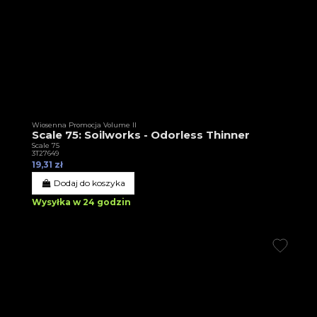
Wiosenna Promocja Volume II
Scale 75: Soilworks - Odorless Thinner
Scale 75
3T27649
19,31 zł
Dodaj do koszyka
Wysyłka w 24 godzin