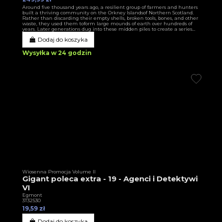
Around five thousand years ago, a resilient group of farmers and hunters
built a thriving community on the Orkney Islandsof Northern Scotland.
Rather than discarding their empty shells, broken tools, bones, and other
waste, they used them toform large mounds of earth over hundreds of
years. Later generations dug into these midden piles to create a series...
Dodaj do koszyka
Wysyłka w 24 godzin
Wiosenna Promocja Volume II
Gigant poleca extra - 19 - Agenci i Detektywi
VI
Egmont
3T32530
19,59 zł
Dodaj do koszyka