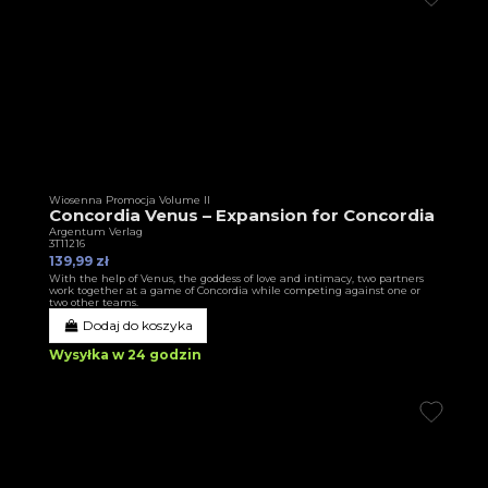
Wiosenna Promocja Volume II
Concordia Venus – Expansion for Concordia
Argentum Verlag
3T11216
139,99 zł
With the help of Venus, the goddess of love and intimacy, two partners
work together at a game of Concordia while competing against one or
two other teams.
Dodaj do koszyka
Wysyłka w 24 godzin