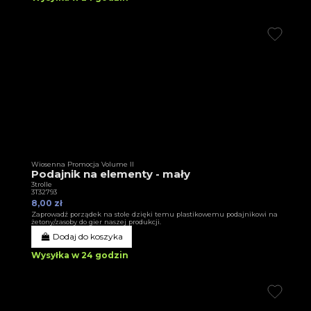
Wiosenna Promocja Volume II
Podajnik na elementy - mały
3trolle
3T32793
8,00 zł
Zaprowadź porządek na stole dzięki temu plastikowemu podajnikowi na
żetony/zasoby do gier naszej produkcji.
Dodaj do koszyka
Wysyłka w 24 godzin