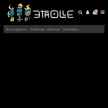
0
Strona główna
ScaleColor: WarFront - Sand Yellow