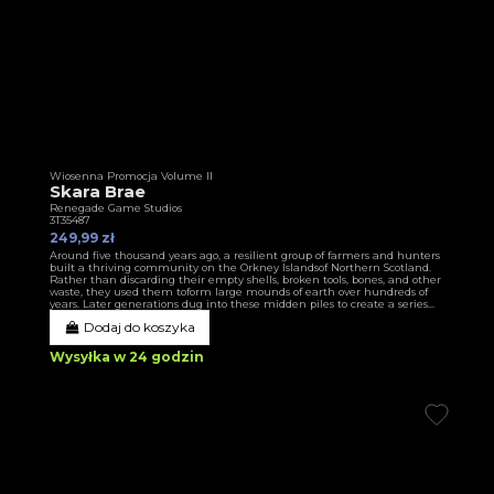
Wiosenna Promocja Volume II
Skara Brae
Renegade Game Studios
3T35487
249,99 zł
Around five thousand years ago, a resilient group of farmers and hunters
built a thriving community on the Orkney Islandsof Northern Scotland.
Rather than discarding their empty shells, broken tools, bones, and other
waste, they used them toform large mounds of earth over hundreds of
years. Later generations dug into these midden piles to create a series...
Dodaj do koszyka
Wysyłka w 24 godzin