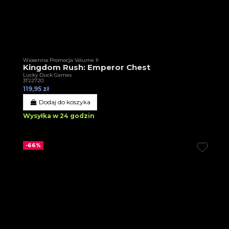
Wiosenna Promocja Volume II
Kingdom Rush: Emperor Chest
Lucky Duck Games
3T22720
119,95 zł
Dodaj do koszyka
Wysyłka w 24 godzin
-66%