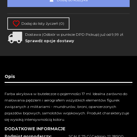
Dodaj do listy życzeń (
0
)
Dostawa (Odbiór w punkcie DPD Pickup) już od 9,99 zł.
Sprawdź opcje dostawy
Opis
Farba akrylowa w buteleczce o pojemności 17 ml. Idealna zarówno do
malowania pędzlem i aerografem wszystkich elementów figurek
związanych z militariami - mundrurów, broni, opancerzonych
pojazdów bojowych, samolotów wojskowych. Produkt charakteryzuje
się wysoką intensywnością koloru.
DODATKOWE INFORMACJE
Podmiot gospodarczy:
SCALE 75 C/ Cadmio, 12 28500