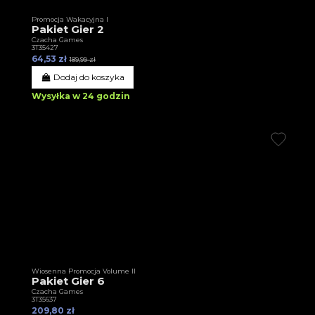
Promocja Wakacyjna I
Pakiet Gier 2
Czacha Games
3T35427
64,53 zł
189,99 zł
Dodaj do koszyka
Wysyłka w 24 godzin
Wiosenna Promocja Volume II
Pakiet Gier 6
Czacha Games
3T35637
209,80 zł