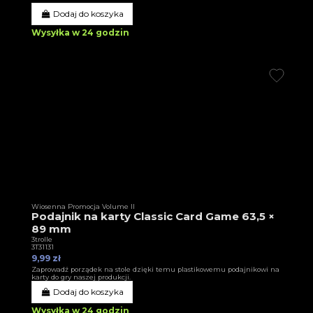
Dodaj do koszyka
Wysyłka w 24 godzin
Wiosenna Promocja Volume II
Podajnik na karty Classic Card Game 63,5 ×
89 mm
3trolle
3T31131
9,99 zł
Zaprowadź porządek na stole dzięki temu plastikowemu podajnikowi na
karty do gry naszej produkcji.
Dodaj do koszyka
Wysyłka w 24 godzin