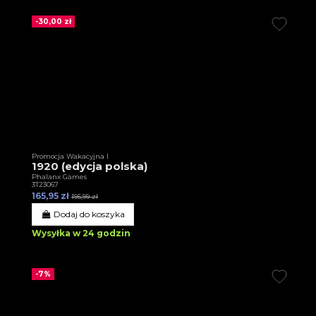
-30,00 zł
Promocja Wakacyjna I
1920 (edycja polska)
Phalanx Games
3T23067
165,95 zł
195,99 zł
Dodaj do koszyka
Wysyłka w 24 godzin
-7%