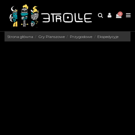
0
Strona główna
Gry Planszowe
Przygodowe
Ekspedycyje