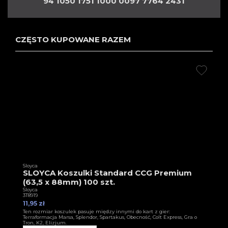
94 1050 1751 1000 0097 7764 2431
CZĘSTO KUPOWANE RAZEM
Sloyca
SLOYCA Koszulki Standard CCG Premium
(63,5 x 88mm) 100 szt.
Sloyca
3T8919
11,95 zł
Ten rozmiar koszulek pasuje między innymi do kart z gier:
Terraformacja Marsa, Splendor, Spartakus, Obecność, Colt Express, Gra o
Tron, K2, Elizjum.