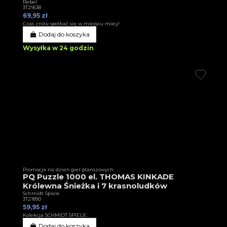
Rebel
3T29638
69,95 zł
Czas znów spotkać się w miejscu mocy!
Dodaj do koszyka
Wysyłka w 24 godzin
Promocja na dzień gier planszowych
PQ Puzzle 1000 el. THOMAS KINKADE
Królewna Śnieżka i 7 krasnoludków
Schmidt Spiele
3T21890
59,95 zł
Kolekcja SCHMIDT SPIELE.
Dodaj do koszyka