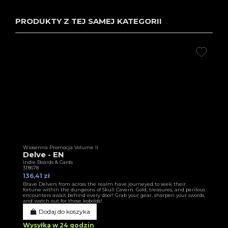
PRODUKTY Z TEJ SAMEJ KATEGORII
Wiosenna Promocja Volume II
Delve - EN
Indie Boards & Cards
3T8678
136,41 zł
Brave Delvers from across the realm have journeyed to seek their
fortune within the dungeons of Skull Cavern. Gold, treasures, and perilous
encounters await behind every door! Grab your gear, sharpen your swords,
and watch out for those kobolds!
Dodaj do koszyka
Wysyłka w 24 godzin