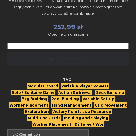
Ekspedycyje to rywalizacyjna gra o eksploracji oparta na mechanice
zagrywania kart i budowania silnika, pozwalającego graczom
tworzyć potężne kombinacje.
252,99 zł
Obecnie brak na stanie
Dodaj do koszyka
TAGI:
Modular Board
Variable Player Powers
Solo / Solitaire Game
Action Retrieval
Deck Building
Bag Building
Pool Building
Variable Set-up
Worker Placement
Hand Management
Grid Movement
Exploration
Victory Points as a Resource
Multi-Use Cards
Melding and Splaying
Worker Placement - Different Wor