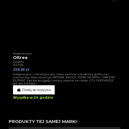
Kooperacyjne
Oltree
Galakta
3T27155
259,95 zł
Kooperacyjna i narracyjna gra, która zachwyci cię oprawą graficzną i
mechaniką, które stworzyli ANTOINE BAUZA, JOHN GRÜMPH i VINCENT
DUTRAIT. Epickie przygody czekają właśnie na ciebie. CZY ODPOWIESZ
NA WEZWANIE?
Dodaj do koszyka
Wysyłka w 24 godzin
PRODUKTY TEJ SAMEJ MARKI