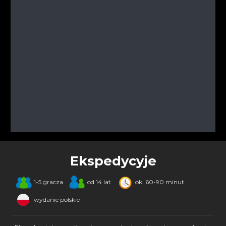
Ekspedycyje
1-5 gracza
od 14 lat
ok. 60-90 minut
wydanie polskie