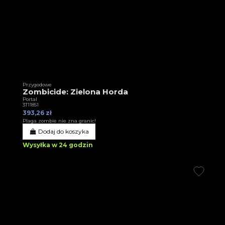
Przygodowe
Zombicide: Zielona Horda
Portal
3T11851
393,26 zł
Plaga zombie nie zna granic!
Dodaj do koszyka
Wysyłka w 24 godzin