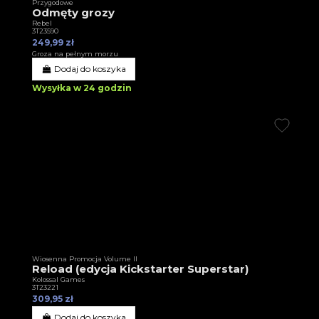
Przygodowe
Odmęty grozy
Rebel
3T23590
249,99 zł
Groza na pełnym morzu
Dodaj do koszyka
Wysyłka w 24 godzin
Wiosenna Promocja Volume II
Reload (edycja Kickstarter Superstar)
Kolossal Games
3T23221
309,95 zł
Dodaj do koszyka