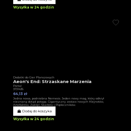
Wysyłka w 24 godzin
Dodatki do Gier Planszowych
Aeon's End: Strzaskane Marzenia
Portal
3T31436
64,13 zł
Jedna nowa, podniebna Nemesis. Jeden nowy mag, który odkrył
nieznaną dotąd potęgę. Gigantyczny zestaw nowych Klejnotów,
Artefaktów, Zaklęć, Skarbów i Popleczników.
Dodaj do koszyka
Wysyłka w 24 godzin