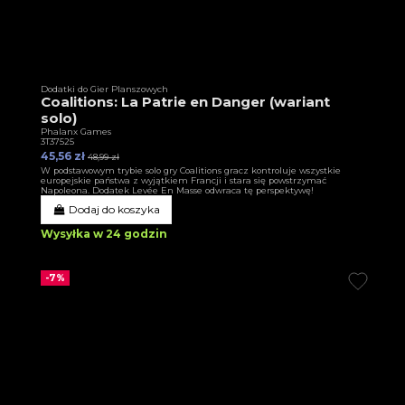
Dodatki do Gier Planszowych
Coalitions: La Patrie en Danger (wariant
solo)
Phalanx Games
3T37525
45,56 zł
48,99 zł
W podstawowym trybie solo gry Coalitions gracz kontroluje wszystkie
europejskie państwa z wyjątkiem Francji i stara się powstrzymać
Napoleona. Dodatek Levée En Masse odwraca tę perspektywę!
Dodaj do koszyka
Wysyłka w 24 godzin
-7%