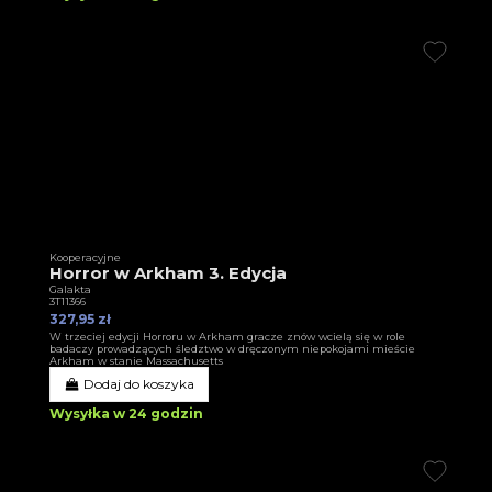
Kooperacyjne
Horror w Arkham 3. Edycja
Galakta
3T11366
327,95 zł
W trzeciej edycji Horroru w Arkham gracze znów wcielą się w role
badaczy prowadzących śledztwo w dręczonym niepokojami mieście
Arkham w stanie Massachusetts
Dodaj do koszyka
Wysyłka w 24 godzin