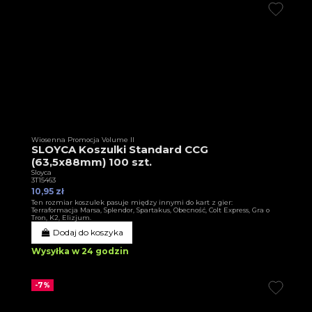
Wiosenna Promocja Volume II
SLOYCA Koszulki Standard CCG
(63,5x88mm) 100 szt.
Sloyca
3T15463
10,95 zł
Ten rozmiar koszulek pasuje między innymi do kart z gier:
Terraformacja Marsa, Splendor, Spartakus, Obecność, Colt Express, Gra o
Tron, K2, Elizjum.
Dodaj do koszyka
Wysyłka w 24 godzin
-7%