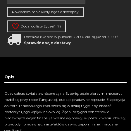
Dodaj do listy życzeń (
7
)
Dostawa (Odbiór w punkcie DPD Pickup) już od 9,99 zł.
Sprawdź opcje dostawy
Opis
Oczy całego świata zwrócone są na Syberię, gdzie olbrzymi meteoryt
rozbił się przy rzece Tunguskiej, budząc pradawne zepsucie. Ekspedycja
doktora Tarkowskiego zapuszcza się w dziką tajgę, aby zbadać
meteoryt i jego wpływ na okolicę. Żądni przygód bohaterowie
niedawnych wojen finansują własne wyprawy, w poszukiwaniu chwały,
przygody i pradawnych artefaktów dawno zapomnianej, mrocznej
cywilizacji.