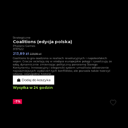
Strategiczne
Coalitions (edycja polska)
Phalanx Games
3T37522
213,89 zł
229,99 zł
Coalitions to gra osadzona w realiach rewolucyjnych i napoleońskich
wojen. Gracze wcielają się w wiodące europejskie potęgi i rywalizują ze
sobą, dynamicznie zmieniając polityczną panoramę Starego
Kontynentu. Innowacyjny i elegancki system umożliwia odtworzenie
najważniejszych wydarzeń tych konfliktów, ale pozwala także tworzyć
własne, wiarygodne historie...
Dodaj do koszyka
Wysyłka w 24 godzin
-7%