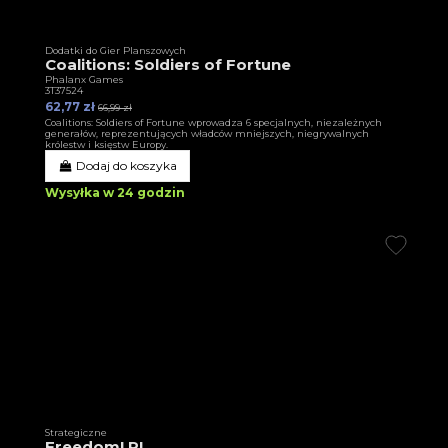
Dodatki do Gier Planszowych
Coalitions: Soldiers of Fortune
Phalanx Games
3T37524
62,77 zł
66,99 zł
Coalitions: Soldiers of Fortune wprowadza 6 specjalnych, niezależnych
generałów, reprezentujących władców mniejszych, niegrywalnych
królestw i księstw Europy.
Dodaj do koszyka
Wysyłka w 24 godzin
Strategiczne
Freedom! PL