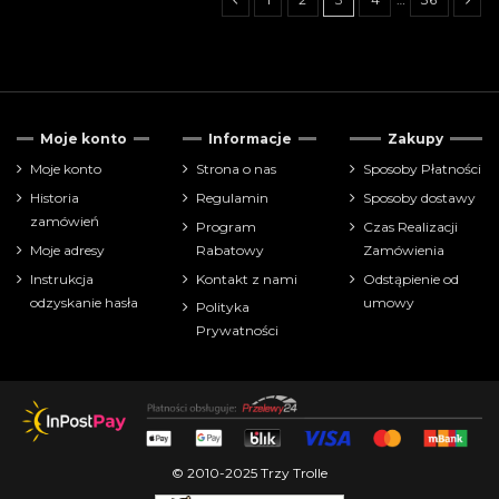
Tylko dostępne
99
Moje konto
Informacje
Zakupy
Tylko produkty w promocji
55
Moje konto
Strona o nas
Sposoby Płatności
Historia
Regulamin
Sposoby dostawy
Cena
zamówień
Program
Czas Realizacji
Moje adresy
Rabatowy
Zamówienia
zł
zł
Instrukcja
Kontakt z nami
Odstąpienie od
odzyskanie hasła
umowy
Polityka
Pokaż tylko
Prywatności
gry karciane
18
gry planszowe
409
rozszerzenia gier karcianych
5
rozszerzenia gier planszowych
15
łamigłówki
1
© 2010-2025 Trzy Trolle
Producenci