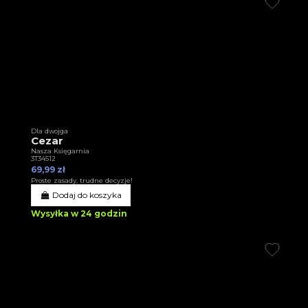
Dla dwojga
Cezar
Nasza Księgarnia
3T34512
69,99 zł
Proste zasady, trudne decyzje!
Dodaj do koszyka
Wysyłka w 24 godzin