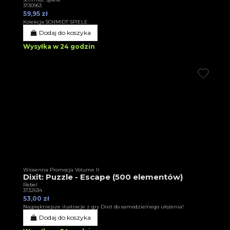
3T30963
59,95 zł
Kolekcja SCHMIDT SPIELE.
Dodaj do koszyka
Wysyłka w 24 godzin
Wiosenna Promocja Volume II
Dixit: Puzzle - Escape (500 elementów)
Rebel
3T32634
53,00 zł
Najpiękniejsze ilustracje z gry Dixit do samodzielnego ułożenia!
Dodaj do koszyka