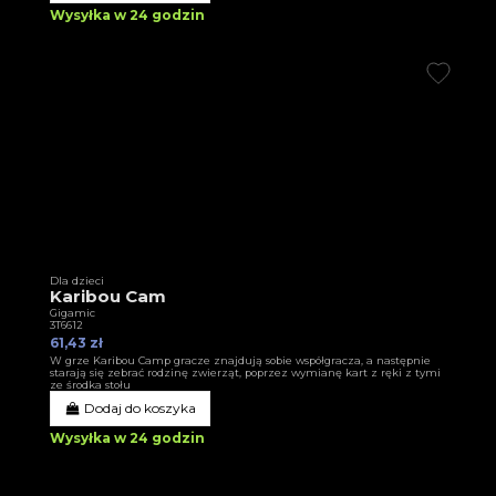
Wysyłka w 24 godzin
Dla dzieci
Karibou Cam
Gigamic
3T6612
61,43 zł
W grze Karibou Camp gracze znajdują sobie współgracza, a następnie
starają się zebrać rodzinę zwierząt, poprzez wymianę kart z ręki z tymi
ze środka stołu
Dodaj do koszyka
Wysyłka w 24 godzin