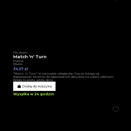
Dla dzieci
Match 'n' Turn
Piatnik
3T4414
34,57 zł
"Match 'n' Turn" to niezwykła układanka. Gracze starają się
dopasowywać kartoniki do odpowiednich obrazków na swoich tablicach.
Byłoby to proste, gdyby obraz
Dodaj do koszyka
Wysyłka w 24 godzin