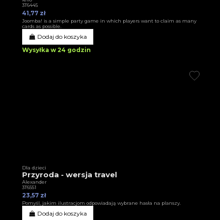
3T6445
41,77 zł
Joomba! is a simple party game in which players want to claim as many
cards as possible.
Dodaj do koszyka
Wysyłka w 24 godzin
Dla dzieci
Przyroda - wersja travel
Alexander
3T6551
23,57 zł
Pomyśl, jakim ilustracjom odpowiadają wybrane hasła na planszy.
Dodaj do koszyka