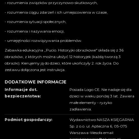
- rozumienia związków przyczynowo-skutkowych,
- rozumienia ciągu zdarzeń i ich umiejscowienia w czasie,
- rozumienia sytuacji społecznych,
- rozumienia i nazywania emocji,
- umiejętności rozwiązywania problemów.
Zabawka edukacyjna ,,Pucio. Historyjki obrazkowe" składa się z 36
obrazków, z których można ułożyć 12 historyjek (każdą tworzą 3
obrazki). Kierujemy ją do dzieci, które ukończyły 2. rok życia. Do
zestawu dołączona jest instrukcja.
DODATKOWE INFORMACJE
Informacje dot.
Posiada Logo CE. Nie nadaje się dla
bezpieczeństwa:
dzieci w wieku poniżej 3 lat. Zawiera
małe elementy - ryzyko
zadławienia.
Podmiot gospodarczy:
Wydawnictwo NASZA KSIĘGARNIA
Sp. z o.o. ul. Apteczna 6, 05-075
Warszawa-Wesoła email: