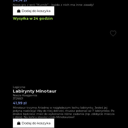
24,14 zł
Nowa gra z serii "Kurnik" - każda z nich ma inne zasady!
Dodaj do koszyka
Wysyłka w 24 godzin
Logiczne
Labirynty Minotaur
Nasza Księgarnia
3T26601
41,99 zł
Minotaur trzyma Ariadnę w najgłębszym lochu labiryntu. Jesteś jej
jedyną nadzieją! Aby do niej dotrzeć, musisz pokonać aż 7 labiryntów. Po
drodze będziesz mieć do wykonania różne zadania (np. zdobycie miecza
i zbroi). Na końcu stawisz czoło Minotaurowi!
Dodaj do koszyka