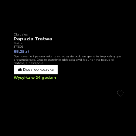
Dla dzieci
Papuzia Tratwa
Mattel
3T4505
68,25 zł
Opanowanie i pewna ręka przydadzą się podczas gry w tę tropikalną grę
zręcznościową. Gracze ostrożnie układają swój ładunek na papuziej
tratwie, a następnie
Dodaj do koszyka
Wysyłka w 24 godzin