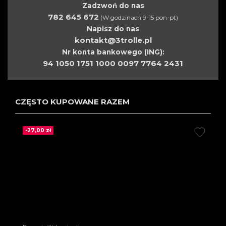
Zadzwoń do nas
782 645 672
(W godzinach 9-15 pon-pt)
Napisz do nas
kontakt@3trolle.pl
Nr konta bankowego (ING):
94 1050 1751 1000 0097 7764 2431
CZĘSTO KUPOWANE RAZEM
-27,00 zł