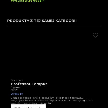
Wysyłka w 24 godzin
PRODUKTY Z TEJ SAMEJ KATEGORII
Dla dzieci
Professor Tempus
Gigamic
3T2135
27,85 zł
Gracze dokładają karty z klepsydrami do jednego z zestawów,
znajdujących się u przeciwnika. Wykładana karta musi być zgodna z
symbolem znajdującym się na kar