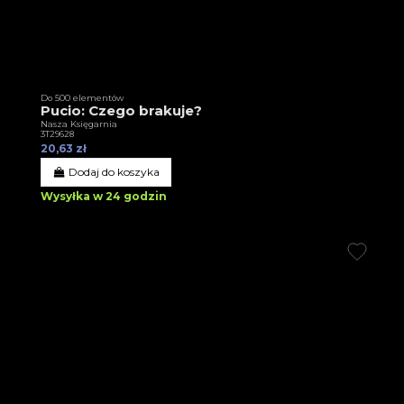
Do 500 elementów
Pucio: Czego brakuje?
Nasza Księgarnia
3T29628
20,63 zł
Dodaj do koszyka
Wysyłka w 24 godzin