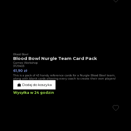
Blood Bowl
Blood Bowl Nurgle Team Card Pack
Games Workshop
3T29403
61,90 zł
This is a pack of 43 handy reference cards for a Nurgle Blood Bowl team,
along with blank cards allowing every coach to create their own players!
Dodaj do koszyka
Wysyłka w 24 godzin