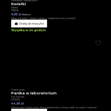
Promocja Wakacyjna I
Kwiatki
Rebel
3T8535
9,95 zł
36,99 zł
Dbaj o kwiaty i stwórz własny, niepowtarzalny bukiet!
Dodaj do koszyka
Wysyłka w 24 godzin
Imprezowe
Panika w laboratorium
Fox Games
3T11045
44,95 zł
Wesoła gra imprezowa, którą pokochały miliony osób na całym świecie!