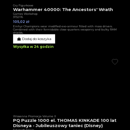
Gry Figurkowe
Warhammer 40000: The Ancestors' Wrath
Games Workshop
3T32116
105,02 zł
Einhyr Champions wear modified exo-armour fitted with mass drivers.
Combined with their formidable close-quarters weaponry and bulky RAM
shields,
Dodaj do koszyka
Wysyłka w 24 godzin
Wiosenna Promocja Volume II
PQ Puzzle 1000 el. THOMAS KINKADE 100 lat
Disneya - Jubileuszowy taniec (Disney)
Schmidt Spiele