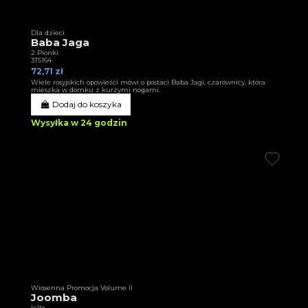
Dla dzieci
Baba Jaga
2 Pionki
3T5164
72,71 zł
Wiele rosyjskich opowieści mówi o postaci Baba Jagi, czarownicy, która
mieszka w domku z kurzymi nogami.
Dodaj do koszyka
Wysyłka w 24 godzin
Wiosenna Promocja Volume II
Joomba
Iello