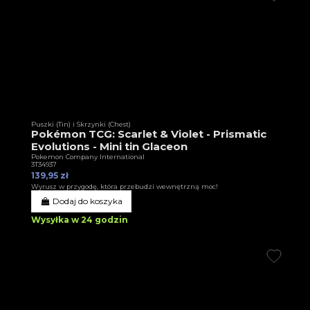
Puszki (Tin) i Skrzynki (Chest)
Pokémon TCG: Scarlet & Violet - Prismatic
Evolutions - Mini tin Glaceon
Pokemon Company International
3T34937
139,95 zł
Wyrusz w przygodę, która przebudzi wewnętrzną moc!
Dodaj do koszyka
Wysyłka w 24 godzin