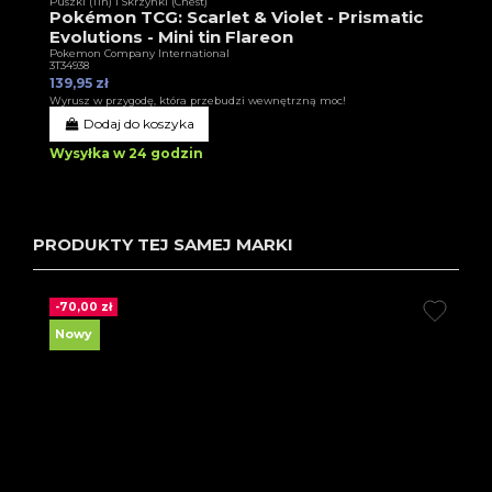
Puszki (Tin) i Skrzynki (Chest)
Pokémon TCG: Scarlet & Violet - Prismatic
Evolutions - Mini tin Flareon
Pokemon Company International
3T34938
139,95 zł
Wyrusz w przygodę, która przebudzi wewnętrzną moc!
Dodaj do koszyka
Wysyłka w 24 godzin
PRODUKTY TEJ SAMEJ MARKI
-70,00 zł
Nowy