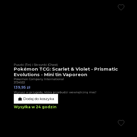
Puszki (Tin) i Skrzynki (Chest)
Pokémon TCG: Scarlet & Violet - Prismatic
Evolutions - Mini tin Vaporeon
Pokemon Company International
3T34933
139,95 zł
Wyrusz w przygodę, która przebudzi wewnętrzną moc!
Dodaj do koszyka
Wysyłka w 24 godzin