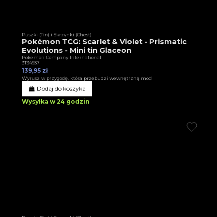
Puszki (Tin) i Skrzynki (Chest)
Pokémon TCG: Scarlet & Violet - Prismatic
Evolutions - Mini tin Glaceon
Pokemon Company International
3T34937
139,95 zł
Wyrusz w przygodę, która przebudzi wewnętrzną moc!
Dodaj do koszyka
Wysyłka w 24 godzin