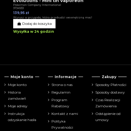
Evolutions - Mini tin Vaporeon
Pokemon Company International
3T34933
139,95 zł
Wyrusz w przygodę, która przebudzi wewnętrzną moc!
Dodaj do koszyka
Wysyłka w 24 godzin
Moje konto
Informacje
Zakupy
Moje konto
Strona o nas
Sposoby Płatności
Historia
Regulamin
Sposoby dostawy
zamówień
Program
Czas Realizacji
Moje adresy
Rabatowy
Zamówienia
Instrukcja
Kontakt z nami
Odstąpienie od
odzyskanie hasła
umowy
Polityka
Prywatności