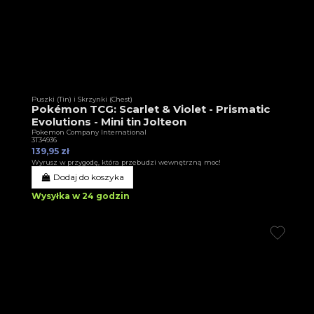
Puszki (Tin) i Skrzynki (Chest)
Pokémon TCG: Scarlet & Violet - Prismatic
Evolutions - Mini tin Jolteon
Pokemon Company International
3T34936
139,95 zł
Wyrusz w przygodę, która przebudzi wewnętrzną moc!
Dodaj do koszyka
Wysyłka w 24 godzin