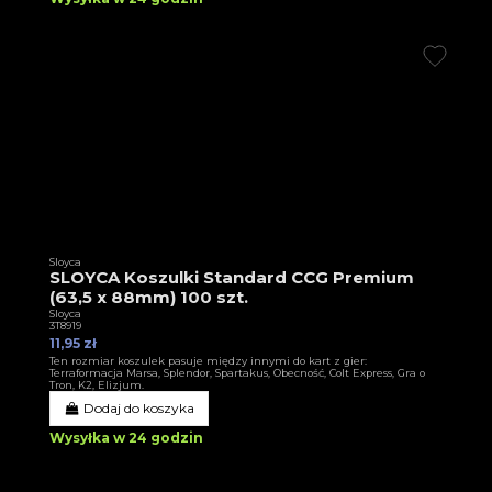
Sloyca
SLOYCA Koszulki Standard CCG Premium
(63,5 x 88mm) 100 szt.
Sloyca
3T8919
11,95 zł
Ten rozmiar koszulek pasuje między innymi do kart z gier:
Terraformacja Marsa, Splendor, Spartakus, Obecność, Colt Express, Gra o
Tron, K2, Elizjum.
Dodaj do koszyka
Wysyłka w 24 godzin