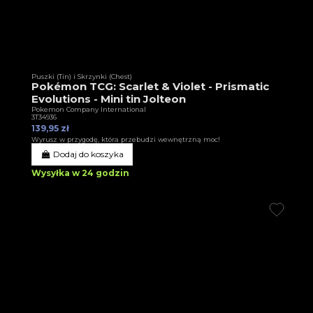
Puszki (Tin) i Skrzynki (Chest)
Pokémon TCG: Scarlet & Violet - Prismatic
Evolutions - Mini tin Jolteon
Pokemon Company International
3T34936
139,95 zł
Wyrusz w przygodę, która przebudzi wewnętrzną moc!
Dodaj do koszyka
Wysyłka w 24 godzin