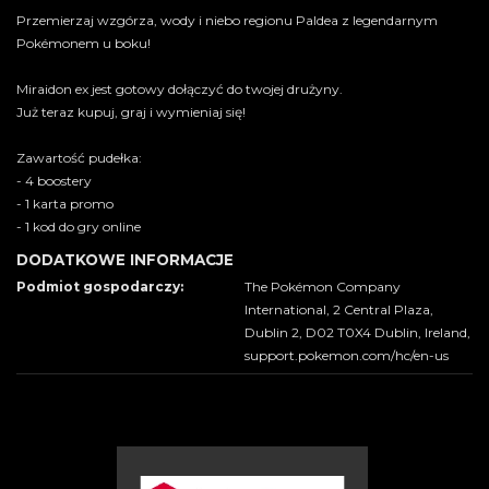
Przemierzaj wzgórza, wody i niebo regionu Paldea z legendarnym
Pokémonem u boku!
Miraidon ex jest gotowy dołączyć do twojej drużyny.
Już teraz kupuj, graj i wymieniaj się!
Zawartość pudełka:
- 4 boostery
- 1 karta promo
- 1 kod do gry online
DODATKOWE INFORMACJE
Podmiot gospodarczy:
The Pokémon Company
International, 2 Central Plaza,
Dublin 2, D02 T0X4 Dublin, Ireland,
support.pokemon.com/hc/en-us