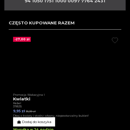
94 1050 1751 1000 0097 7764 2431
CZĘSTO KUPOWANE RAZEM
-27,00 zł
Promocja Wakacyjna I
Kwiatki
Rebel
3T8535
9,95 zł
36,99 zł
Dbaj o kwiaty i stwórz własny, niepowtarzalny bukiet!
Dodaj do koszyka
Wysyłka w 24 godzin