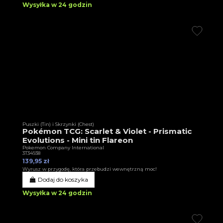
Wysyłka w 24 godzin
Puszki (Tin) i Skrzynki (Chest)
Pokémon TCG: Scarlet & Violet - Prismatic
Evolutions - Mini tin Flareon
Pokemon Company International
3T34938
139,95 zł
Wyrusz w przygodę, która przebudzi wewnętrzną moc!
Dodaj do koszyka
Wysyłka w 24 godzin