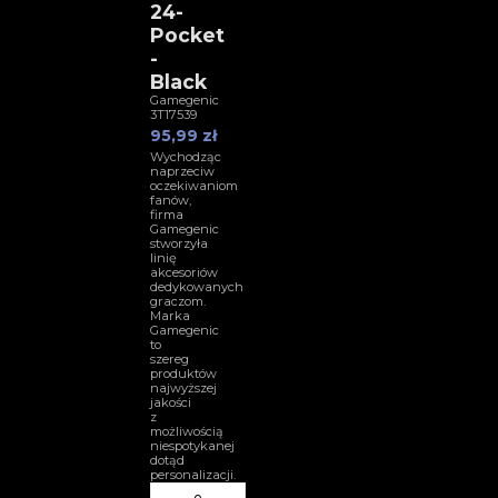
24-
Pocket
-
Black
Gamegenic
3T17539
95,99 zł
Wychodząc
naprzeciw
oczekiwaniom
fanów,
firma
Gamegenic
stworzyła
linię
akcesoriów
dedykowanych
graczom.
Marka
Gamegenic
to
szereg
produktów
najwyższej
jakości
z
możliwością
niespotykanej
dotąd
personalizacji.