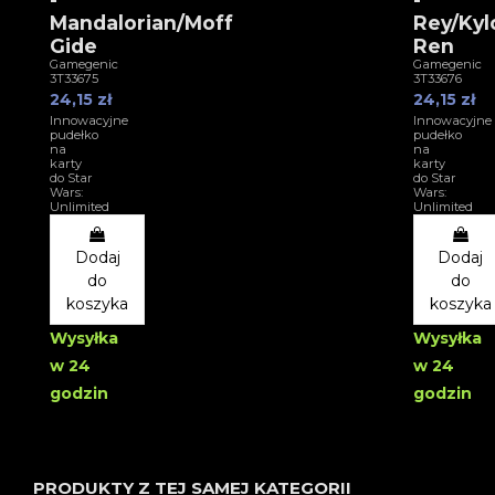
Mandalorian/Moff
Rey/Kyl
Gide
Ren
Gamegenic
Gamegenic
3T33675
3T33676
24,15 zł
24,15 zł
Innowacyjne
Innowacyjne
pudełko
pudełko
na
na
karty
karty
do Star
do Star
Wars:
Wars:
Unlimited
Unlimited
Dodaj
Dodaj
do
do
koszyka
koszyka
Wysyłka
Wysyłka
w 24
w 24
godzin
godzin
PRODUKTY Z TEJ SAMEJ KATEGORII