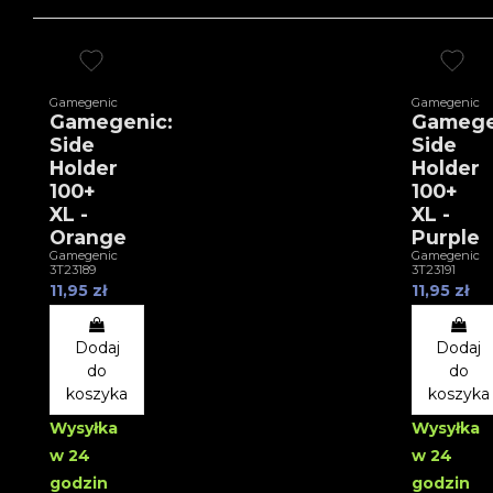
Gamegenic
Gamegenic
Gamegenic:
Gamege
Side
Side
Holder
Holder
100+
100+
XL -
XL -
Orange
Purple
Gamegenic
Gamegenic
3T23189
3T23191
11,95 zł
11,95 zł
Dodaj
Dodaj
do
do
koszyka
koszyka
Wysyłka
Wysyłka
w 24
w 24
godzin
godzin