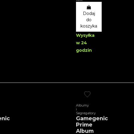
Dodaj
do
koszyka
Wysyłka
w 24
godzin
Albumy
i
Segregatory
nic
Gamegenic
Prime
Album