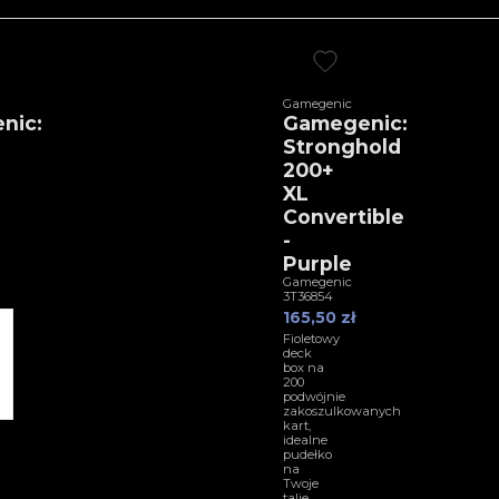
Gamegenic
nic:
Gamegenic:
Stronghold
200+
XL
Convertible
-
Purple
Gamegenic
3T36854
165,50 zł
Fioletowy
deck
box na
200
podwójnie
zakoszulkowanych
kart,
idealne
pudełko
na
Twoje
talie