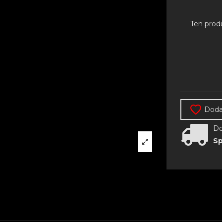
Ten prod
Dodaj
Do
Sp