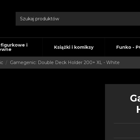
 figurkowe i
Książki i komiksy
Funko - P
ewne
ic
Gamegenic: Double Deck Holder 200+ XL - White
G