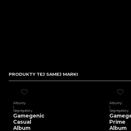
PRODUKTY TEJ SAMEJ MARKI
Albumy
Albumy
i
i
Segregatory
Segregatory
Gamegenic
Gamege
Casual
Prime
Album
Album