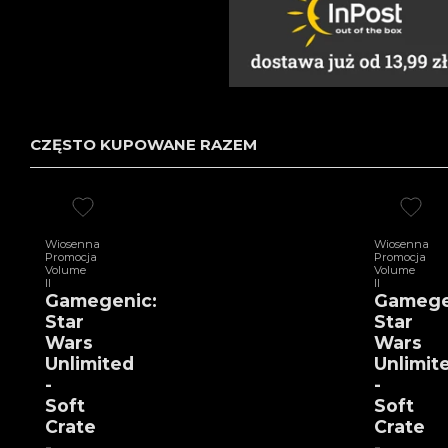
CZĘSTO KUPOWANE RAZEM
Wiosenna
Wiosenna
Promocja
Promocja
Volume
Volume
II
II
Gamegenic:
Gamege
Star
Star
Wars
Wars
Unlimited
Unlimit
-
-
Soft
Soft
Crate
Crate
-
-