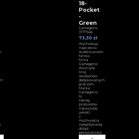
18-
Pocket
-
Green
Gamegenic
3T17546
73,30 zł
Wychodząc
naprzeciw
m
oczekiwaniom
fanów,
firma
Gamegenic
stworzyła
linię
akcesoriów
ch
dedykowanych
graczom.
Marka
Gamegenic
to
szereg
produktów
najwyższej
jakości
z
możliwością
j
niespotykanej
dotąd
.
personalizacji.