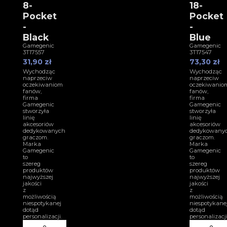
8-
18-
Pocket
Pocket
-
-
Black
Blue
Gamegenic
Gamegenic
3T17557
3T17547
31,90 zł
73,30 zł
Wychodząc
Wychodząc
naprzeciw
naprzeciw
oczekiwaniom
oczekiwanio
fanów,
fanów,
firma
firma
Gamegenic
Gamegenic
stworzyła
stworzyła
linię
linię
akcesoriów
akcesoriów
dedykowanych
dedykowany
graczom.
graczom.
Marka
Marka
Gamegenic
Gamegenic
to
to
szereg
szereg
produktów
produktów
najwyższej
najwyższej
jakości
jakości
z
z
możliwością
możliwością
niespotykanej
niespotykane
dotąd
dotąd
personalizacji.
personalizacji