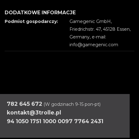
DODATKOWE INFORMACJE
Podmiot gospodarczy:
Gamegenic GmbH,
Friedrichstr. 47, 45128 Essen,
Germany, e-mail:
info@gamegenic.com
782 645 672
(W godzinach 9-15 pon-pt)
kontakt@3trolle.pl
94 1050 1751 1000 0097 7764 2431