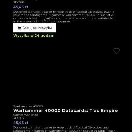
3T10978
45,45 zł
Designed to make it easier to keep track of Tactical Objectives, psychic
powers and Stratagems in games of Warhammer 40,000, this set of 78
cards – each featuring artwork on the reverse – is an indispensable tool
in the arsenal of any Craftworlds gamer.
Dodaj do koszyka
Wysyłka w 24 godzin
Warhammer 40.000
Warhammer 40000 Datacards: T’au Empire
Games Workshop
3T10985
45,45 zł
Designed to make it easier to keep track of Tactical Objectives and
Stratagems in games of Warhammer 40,000, this set of 64 cards – each