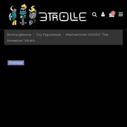
0
Strona główna
Gry Figurkowe
Warhammer 40000: The
Ancestors' Wrath
Promocja