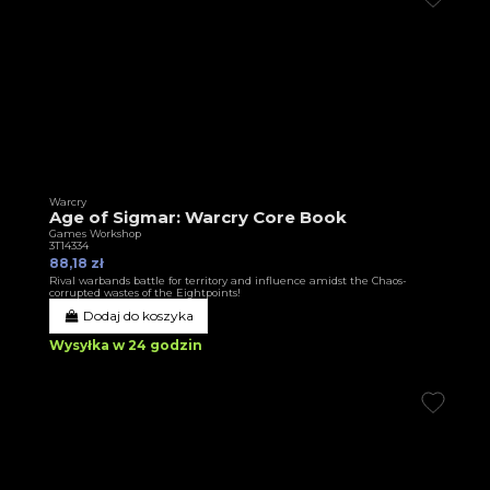
Warcry
Age of Sigmar: Warcry Core Book
Games Workshop
3T14334
88,18 zł
Rival warbands battle for territory and influence amidst the Chaos-
corrupted wastes of the Eightpoints!
Dodaj do koszyka
Wysyłka w 24 godzin