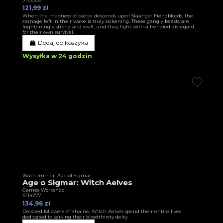
121,99 zł
When the madness of battle descends upon Slaangor Fiendbloods, the
carnage left in their wake is truly sickening. These gangly beasts are
frighteningly strong and swift, and they fight with a frenzied disregard
for their own survival.
Dodaj do koszyka
Wysyłka w 24 godzin
Warhammer: Age of Sigmar
Age o Sigmar: Witch Aelves
Games Workshop
3T14277
134,96 zł
Devoted followers of Khaine, Witch Aelves spend their entire lives
dedicated to serving their bloodthirsty deity.