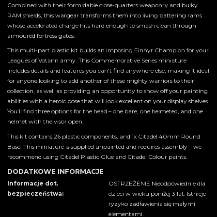
Combined with their formidable close-quarters weaponry and bulky
RAM shields, this wargear transforms them into living battering rams
whose accelerated charge hits hard enough to smash clean through
armoured fortress gates.
This multi-part plastic kit builds an imposing Einhyr Champion for your
Leagues of Votann army. This Commemorative Series miniature
includes details and features you can't find anywhere else, making it ideal
for anyone looking to add another of these mighty warriors to their
collection, as well as providing an opportunity to show off your painting
abilities with a heroic pose that will look excellent on your display shelves.
You’ll find three options for the head – one bare, one helmeted, and one
helmet with the visor open.
This kit contains 26 plastic components, and 1x Citadel 40mm Round
Base. This miniature is supplied unpainted and requires assembly – we
recommend using Citadel Plastic Glue and Citadel Colour paints.
DODATKOWE INFORMACJE
Informacje dot.
OSTRZEŻENIE Nieodpowiednie dla
bezpieczeństwa:
dzieci w wieku poniżej 3 lat. Istnieje
ryzyko zadławienia się małymi
elementami.