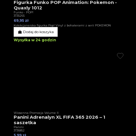
Figurka Funko POP Animation: Pokemon -
Quaxly 1012
Funko - POP!
3T35265
69,95 zł
Kolekcjonerska figurka Pop! Vinyl z bohaterami z serii POKEMON
Dodaj do koszyka
Wysyłka w 24 godzin
Wiosenna Promocja Volume II
Panini Adrenalyn XL FIFA 365 2026 – 1
saszetka
Panini
3T36852
5,99 zł