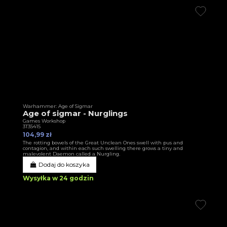
Warhammer: Age of Sigmar
Age of sigmar - Nurglings
Games Workshop
3T35415
104,99 zł
The rotting bowels of the Great Unclean Ones swell with pus and
contagion, and within each such swelling there grows a tiny and
malevolent Daemon called a Nurgling.
Dodaj do koszyka
Wysyłka w 24 godzin