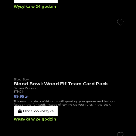
Wysyłka w 24 godzin
Blood Bowl
Blood Bowl: Wood Elf Team Card Pack
Games Workshop
3T14214
69,95 zł
This essential deck of 44 cards will speed up your games and help you
focus on the fun stuff, instead of looking up your rules in the book.
Dodaj do koszyka
Wysyłka w 24 godzin