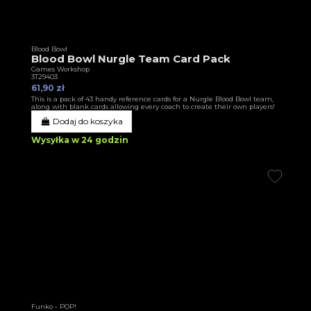
Blood Bowl
Blood Bowl Nurgle Team Card Pack
Games Workshop
3T29403
61,90 zł
This is a pack of 43 handy reference cards for a Nurgle Blood Bowl team,
along with blank cards allowing every coach to create their own players!
Dodaj do koszyka
Wysyłka w 24 godzin
Funko - POP!