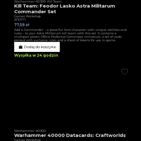
Warhammer 40.000: Kill Team
Kill Team: Feodor Lasko Astra Militarum
Commander Set
Games Workshop
3T10771
77,59 zł
Add a Commander – a powerful hero character with unique abilities and
rules – to your Astra Militarum kill team with this set. It contains a
multipart plastic Officio Prefectus Commissar miniature, a set of cards
packed with exclusive rules and a sheet of tokens for use in-game
Dodaj do koszyka
Wysyłka w 24 godzin
Warhammer 40.000
Warhammer 40000 Datacards: Craftworlds
Games Workshop