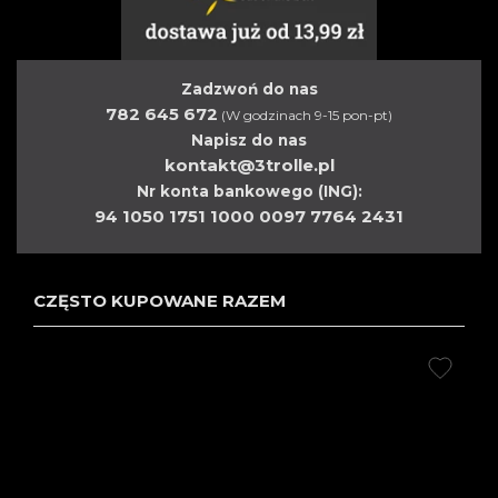
Zadzwoń do nas
782 645 672
(W godzinach 9-15 pon-pt)
Napisz do nas
kontakt@3trolle.pl
Nr konta bankowego (ING):
94 1050 1751 1000 0097 7764 2431
CZĘSTO KUPOWANE RAZEM