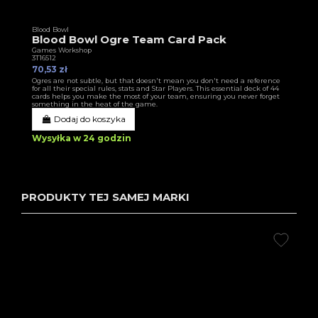
Blood Bowl
Blood Bowl Ogre Team Card Pack
Games Workshop
3T16512
70,53 zł
Ogres are not subtle, but that doesn't mean you don't need a reference
for all their special rules, stats and Star Players. This essential deck of 44
cards helps you make the most of your team, ensuring you never forget
something in the heat of the game.
Dodaj do koszyka
Wysyłka w 24 godzin
PRODUKTY TEJ SAMEJ MARKI