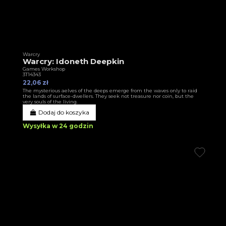
Warcry
Warcry: Idoneth Deepkin
Games Workshop
3T14343
22,06 zł
The mysterious aelves of the deeps emerge from the waves only to raid
the lands of surface-dwellers. They seek not treasure nor coin, but the
very souls of the living.
Dodaj do koszyka
Wysyłka w 24 godzin