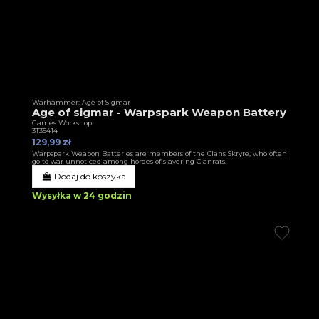
Warhammer: Age of Sigmar
Age of sigmar - Warpspark Weapon Battery
Games Workshop
3T35414
129,99 zł
Warpspark Weapon Batteries are members of the Clans Skryre, who often
go to war unnoticed among hordes of slavering Clanrats.
Dodaj do koszyka
Wysyłka w 24 godzin