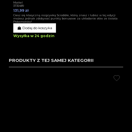
Mattel
3T35489
131,99 zł
Ciesz się klasyczną rozgrywką Scrabble, którą znasz i lubisz w tej edycji
możesz jednak zdobywać punkty bonusowe za układanie słów ze świata
Pokemonów!
Dodaj do koszyka
Wysyłka w 24 godzin
PRODUKTY Z TEJ SAMEJ KATEGORII