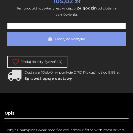
105,02 zł
Ten produkt wysyłany jest w ciągu
24 godzin
od złożenia
zamówienia.
Dodaj do koszyka
Dodaj do listy życzeń (
0
)
Dostawa (Odbiór w punkcie DPD Pickup) już od 9,99 zł.
Sprawdź opcje dostawy
Opis
Einhyr Champions wear modified exo-armour fitted with mass drivers.