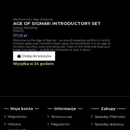
Warhammer: Age of Sigmar
AGE OF SIGMAR: INTRODUCTORY SET
Games Workshop
3T34175
171,15 zł
Welcome to the Age of Sigmar – an era of ceaseless conflict in which
mortals, gods, and monsters clash upon the battlefield. It is an age of
heroism, sacrifice, and unending war. Take to the field and lead your
troops into battle – to defend civilisation or tear it down.
Dodaj do koszyka
Wysyłka w 24 godzin
Moje konto
Informacje
Zakupy
Moje konto
Strona o nas
Sposoby Płatności
Historia
Regulamin
Sposoby dostawy