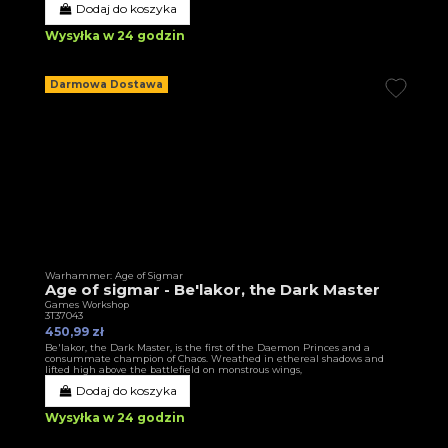
Dodaj do koszyka
Wysyłka w 24 godzin
Darmowa Dostawa
Warhammer: Age of Sigmar
Age of sigmar - Be'lakor, the Dark Master
Games Workshop
3T37043
450,99 zł
Be'lakor, the Dark Master, is the first of the Daemon Princes and a
consummate champion of Chaos. Wreathed in ethereal shadows and
lifted high above the battlefield on monstrous wings,
Dodaj do koszyka
Wysyłka w 24 godzin