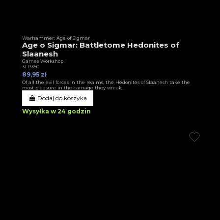
Warhammer: Age of Sigmar
Age o Sigmar: Battletome Hedonites of
Slaanesh
Games Workshop
3T13350
89,95 zł
Of all the evil forces in the realms, the Hedonites of Slaanesh take the
most pleasure in the carnage they wreak…
Dodaj do koszyka
Wysyłka w 24 godzin