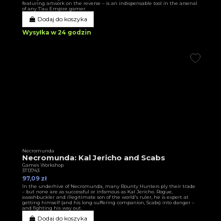
featuring artwork on the reverse – is an indispensable tool in the arsenal
of any T’au Empire gamer.
Dodaj do koszyka
Wysyłka w 24 godzin
Necromunda
Necromunda: Kal Jericho and Scabs
Games Workshop
3T13743
97,09 zł
In the underhive of Necromunda, many Bounty Hunters ply their trade
– but none are as successful or infamous as Kal Jericho. Rogue,
swashbuckler and illegitimate son of the world's ruler, he is expert at
getting himself (and his long-suffering companion, Scabs) into danger –
and fighting his way out.
Dodaj do koszyka