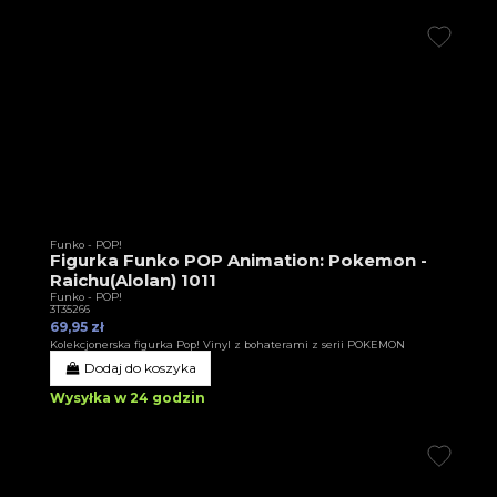
Funko - POP!
Figurka Funko POP Animation: Pokemon -
Raichu(Alolan) 1011
Funko - POP!
3T35266
69,95 zł
Kolekcjonerska figurka Pop! Vinyl z bohaterami z serii POKEMON
Dodaj do koszyka
Wysyłka w 24 godzin