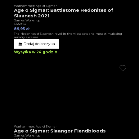
Warhammer: Age of Sigmar
Age o Sigmar: Battletome Hedonites of
Slaanesh 2021
Games Workshop
3T22343
89,95 zł
The Hedonites of Slaanesh revel in the vilest acts and most stimulating
sensory excesses.
Dodaj do koszyka
Wysyłka w 24 godzin
Warhammer: Age of Sigmar
Age o Sigmar: Slaangor Fiendbloods
Games Workshop
3T22350