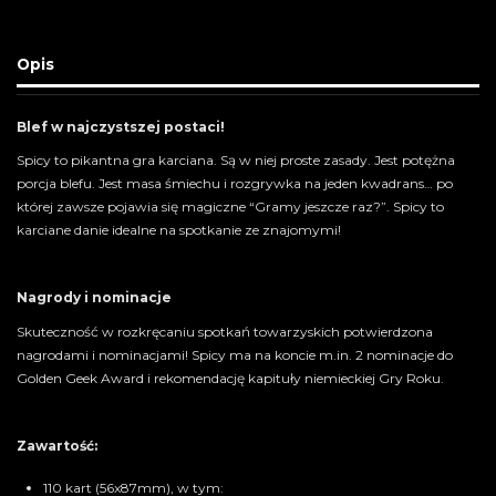
Opis
Blef w najczystszej postaci!
Spicy to pikantna gra karciana. Są w niej proste zasady. Jest potężna
porcja blefu. Jest masa śmiechu i rozgrywka na jeden kwadrans… po
której zawsze pojawia się magiczne “Gramy jeszcze raz?”. Spicy to
karciane danie idealne na spotkanie ze znajomymi!
Nagrody i nominacje
Skuteczność w rozkręcaniu spotkań towarzyskich potwierdzona
nagrodami i nominacjami! Spicy ma na koncie m.in. 2 nominacje do
Golden Geek Award i rekomendację kapituły niemieckiej Gry Roku.
Zawartość:
110 kart (56x87mm), w tym: