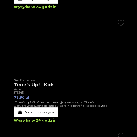
Wysyłka w 24 godzin
Gry Planszowe
Time's Up! - Kids
Rebel
3T6245
72,90 zł
"Time’s Up! Kids" jest kooperacyjną wersją gry "Time’s
Up!", przystosowaną do dzieci, które nie potrafią jeszcze czytać.
Dodaj do koszyka
Wysyłka w 24 godzin