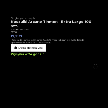
Do gier planszowych
Koszulki Arcane Tinmen - Extra Large 100
szt.
Arcane Tinmen
3T1981
19,95 zł
Pasują do kart o rozmiarze 65x100 mm lub mniejszych. Każde
opakowanie zawiera 100 koszulek.
Dodaj do koszyka
Wysyłka w 24 godzin