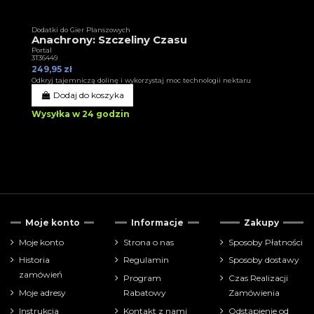
Dodatki do Gier Planszowych
Anachrony: Szczeliny Czasu
Portal
3T36449
249,95 zł
Odkryj tajemniczą dolinę i wykorzystaj moc technologii nektaru
Dodaj do koszyka
Wysyłka w 24 godzin
Moje konto
Informacje
Zakupy
Moje konto
Strona o nas
Sposoby Płatności
Historia
Regulamin
Sposoby dostawy
zamówień
Program
Czas Realizacji
Moje adresy
Rabatowy
Zamówienia
Instrukcja
Kontakt z nami
Odstąpienie od