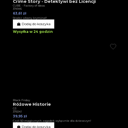
Crime Story - Detektywi bez Licencji
CUBE - Factory of Ideas
3T4946
63,61 zł
Stwórz własny kryminał!
Dodaj do koszyka
Wysyłka w 24 godzin
Black Friday
Różowe Historie
G3
3T6041
39,95 zł
Czyli 50 magicznych zagadek wyłącznie dla dziewczyn!
Dodaj do koszyka