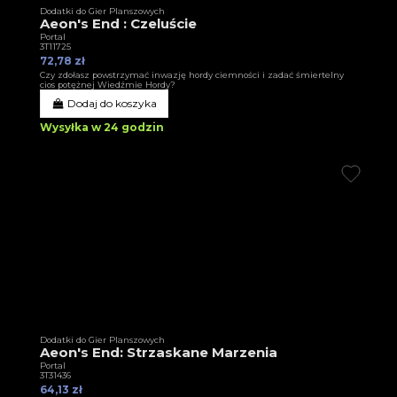
Dodatki do Gier Planszowych
Aeon's End : Czeluście
Portal
3T11725
72,78 zł
Czy zdołasz powstrzymać inwazję hordy ciemności i zadać śmiertelny
cios potężnej Wiedźmie Hordy?
Dodaj do koszyka
Wysyłka w 24 godzin
Dodatki do Gier Planszowych
Aeon's End: Strzaskane Marzenia
Portal
3T31436
64,13 zł