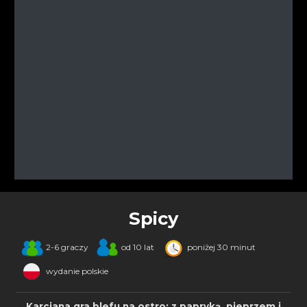
Spicy
2-6 graczy
od 10 lat
poniżej 30 minut
wydanie polskie
Karciana gra blefu na ostro: z papryką, pieprzem i