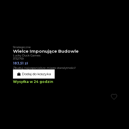
Strategiczne
Wielce Imponujące Budowle
Lucky Duck Games
3T32769
183,51 zł
Zbuduj najwspanialsze miasto starożytności!
Dodaj do koszyka
Wysyłka w 24 godzin