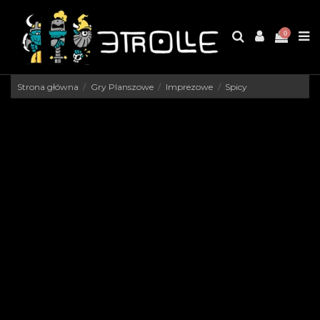
0
Strona główna
Gry Planszowe
Imprezowe
Spicy