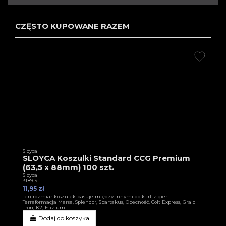
CZĘSTO KUPOWANE RAZEM
Sloyca
SLOYCA Koszulki Standard CCG Premium
(63,5 x 88mm) 100 szt.
Sloyca
3T8919
11,95 zł
Ten rozmiar koszulek pasuje między innymi do kart z gier:
Terraformacja Marsa, Splendor, Spartakus, Obecność, Colt Express, Gra o
Tron, K2, Elizjum.
Dodaj do koszyka