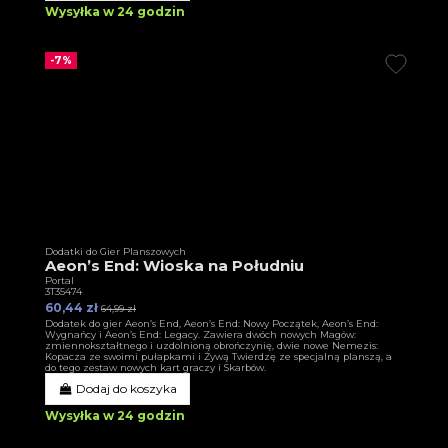
Wysyłka w 24 godzin
-7%
Dodatki do Gier Planszowych
Aeon’s End: Wioska na Południu
Portal
3T35474
60,44 zł
64,99 zł
Dodatek do gier Aeon’s End, Aeon’s End: Nowy Początek, Aeon’s End:
Wygnańcy i Aeon’s End: Legacy. Zawiera dwóch nowych Magów:
zmiennokształtnego i uzdolnioną obrończynię, dwie nowe Nemezis:
Kopacza ze swoimi pułapkami i Żywą Twierdzę ze specjalną planszą, a
do tego zestaw nowych kart graczy i Skarbów.
Dodaj do koszyka
Wysyłka w 24 godzin