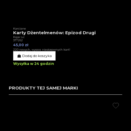
Karciane
Karty Dżentelmenów: Epizod Drugi
Kojar s.c
3T7262
45,00 zł
220 nowych, wysoce niestosownych kart!
Dodaj do koszyka
Wysyłka w 24 godzin
PRODUKTY TEJ SAMEJ MARKI