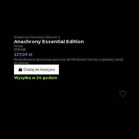
Wiosenna Promocja Volume II
Anachrony Essential Edition
Portal
3T36448
227,00 zł
Rozbudowana planszowa gra euro od Mindclash Games w polskiej wersji
językowej
Dodaj do koszyka
Wysyłka w 24 godzin