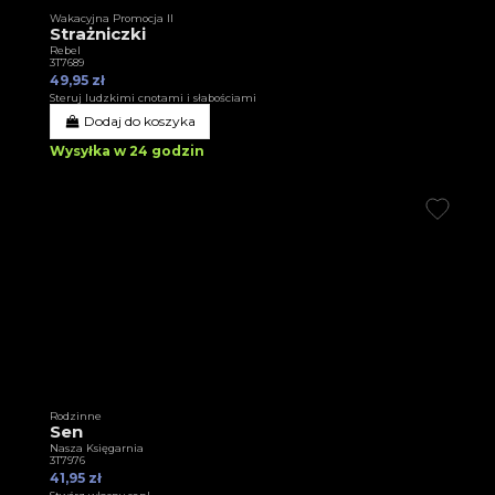
Wakacyjna Promocja II
Strażniczki
Rebel
3T7689
49,95 zł
Steruj ludzkimi cnotami i słabościami
Dodaj do koszyka
Wysyłka w 24 godzin
Rodzinne
Sen
Nasza Księgarnia
3T7976
41,95 zł