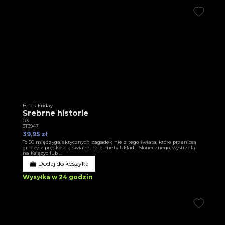
Black Friday
Srebrne historie
G3
3T3947
39,95 zł
To 50 międzygalaktycznych zagadek nie z tego świata, które przeniosą
graczy z prędkością światła na planety Układu Słonecznego, wystrzelą
na Księżyc lub ...
Dodaj do koszyka
Wysyłka w 24 godzin