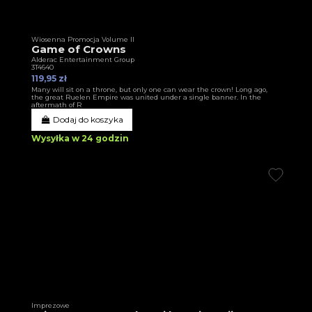
Wiosenna Promocja Volume II
Game of Crowns
Alderac Entertainment Group
3T4640
119,95 zł
Many will sit on a throne, but only one can wear the crown! Long ago,
the great Ruelen Empire was united under a single banner. In the
aftermath of R
Dodaj do koszyka
Wysyłka w 24 godzin
Imprezowe