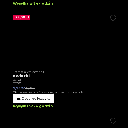
Wysyłka w 24 godzin
-27,00 zł
Promocja Wakacyjna I
Kwiatki
Rebel
3T8535
9,95 zł
36,99 zł
Dbaj o kwiaty i stwórz własny, niepowtarzalny bukiet!
Dodaj do koszyka
Wysyłka w 24 godzin