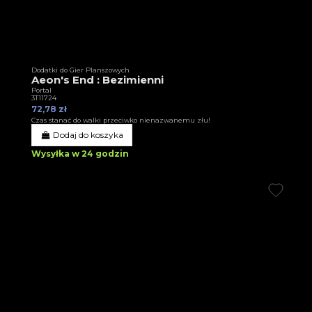
Dodatki do Gier Planszowych
Aeon's End : Bezimienni
Portal
3T11724
72,78 zł
Czas stanać do walki przeciwko nienazwanemu złu!
Dodaj do koszyka
Wysyłka w 24 godzin