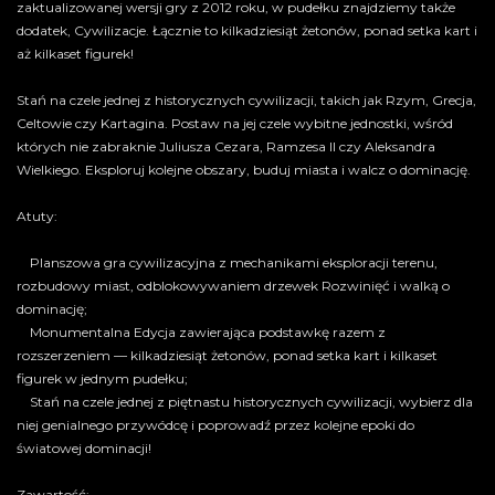
zaktualizowanej wersji gry z 2012 roku, w pudełku znajdziemy także
dodatek, Cywilizacje. Łącznie to kilkadziesiąt żetonów, ponad setka kart i
aż kilkaset figurek!
Stań na czele jednej z historycznych cywilizacji, takich jak Rzym, Grecja,
Celtowie czy Kartagina. Postaw na jej czele wybitne jednostki, wśród
których nie zabraknie Juliusza Cezara, Ramzesa II czy Aleksandra
Wielkiego. Eksploruj kolejne obszary, buduj miasta i walcz o dominację.
Atuty:
Planszowa gra cywilizacyjna z mechanikami eksploracji terenu,
rozbudowy miast, odblokowywaniem drzewek Rozwinięć i walką o
dominację;
Monumentalna Edycja zawierająca podstawkę razem z
rozszerzeniem — kilkadziesiąt żetonów, ponad setka kart i kilkaset
figurek w jednym pudełku;
Stań na czele jednej z piętnastu historycznych cywilizacji, wybierz dla
niej genialnego przywódcę i poprowadź przez kolejne epoki do
światowej dominacji!
Zawartość: