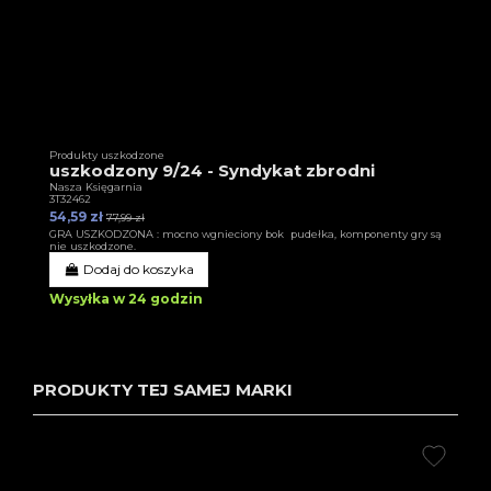
Produkty uszkodzone
uszkodzony 9/24 - Syndykat zbrodni
Nasza Księgarnia
3T32462
54,59 zł
77,99 zł
GRA USZKODZONA : mocno wgnieciony bok pudełka, komponenty gry są
nie uszkodzone.
Dodaj do koszyka
Wysyłka w 24 godzin
PRODUKTY TEJ SAMEJ MARKI