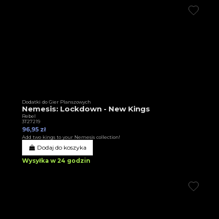
Dodatki do Gier Planszowych
Nemesis: Lockdown - New Kings
Rebel
3T27219
96,95 zł
Add two kings to your Nemesis collection!
Dodaj do koszyka
Wysyłka w 24 godzin