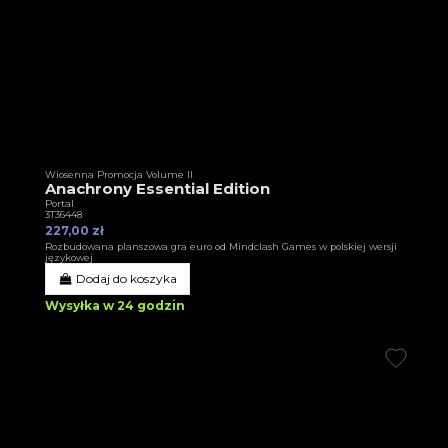
Wiosenna Promocja Volume II
Anachrony Essential Edition
Portal
3T36448
227,00 zł
Rozbudowana planszowa gra euro od Mindclash Games w polskiej wersji
językowej
Dodaj do koszyka
Wysyłka w 24 godzin