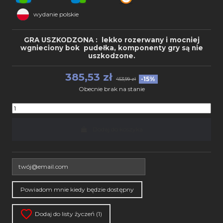
wydanie polskie
GRA USZKODZONA : lekko rozerwany i mocniej
wgnieciony bok pudełka, komponenty gry są nie
uszkodzone.
385,53 zł
-15%
453,99 zł
Obecnie brak na stanie
Dodaj do koszyka
Dodaj do listy życzeń (
1
)