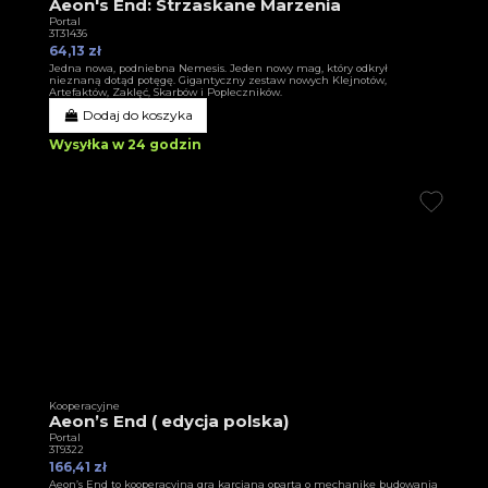
Aeon's End: Strzaskane Marzenia
Portal
3T31436
64,13 zł
Jedna nowa, podniebna Nemesis. Jeden nowy mag, który odkrył
nieznaną dotąd potęgę. Gigantyczny zestaw nowych Klejnotów,
Artefaktów, Zaklęć, Skarbów i Popleczników.
Dodaj do koszyka
Wysyłka w 24 godzin
Kooperacyjne
Aeon’s End ( edycja polska)
Portal
3T9322
166,41 zł
Aeon’s End to kooperacyjna gra karciana oparta o mechanikę budowania