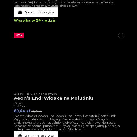
talii, w której karty na żadnym etapie nie są tasowane, a zmienna
kolejność tur graczy symuluje chaos bitwy.
Dodaj do koszyka
Wysyłka w 24 godzin
-7%
Dodatki do Gier Planszowych
Aeon’s End: Wioska na Południu
Portal
3T35474
60,44 zł
64,99 zł
Dodatek do gier Aeon’s End, Aeon’s End: Nowy Początek, Aeon’s End:
Wygnańcy i Aeon’s End: Legacy. Zawiera dwóch nowych Magów:
zmiennokształtnego i uzdolnioną obrończynię, dwie nowe Nemezis:
Kopacza ze swoimi pułapkami i Żywą Twierdzę ze specjalną planszą, a
do tego zestaw nowych kart graczy i Skarbów.
Dodaj do koszyka