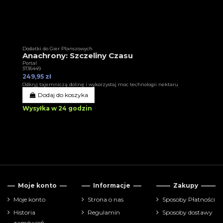
Dodatki do Gier Planszowych
Anachrony: Szczeliny Czasu
Portal
3T36449
249,95 zł
Odkryj tajemniczą dolinę i wykorzystaj moc technologii nektaru
Dodaj do koszyka
Wysyłka w 24 godzin
Moje konto
Informacje
Zakupy
Moje konto
Strona o nas
Sposoby Płatności
Historia
Regulamin
Sposoby dostawy
zamówień