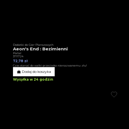
Dodatki do Gier Planszowych
Aeon's End : Bezimienni
Portal
3T11724
72,78 zł
Czas stanać do walki przeciwko nienazwanemu złu!
Dodaj do koszyka
Wysyłka w 24 godzin