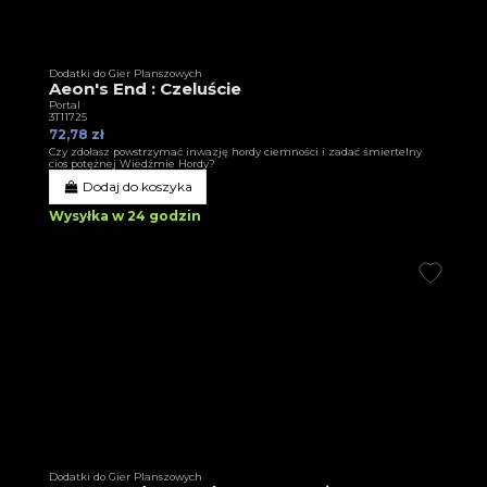
Dodatki do Gier Planszowych
Aeon's End : Czeluście
Portal
3T11725
72,78 zł
Czy zdołasz powstrzymać inwazję hordy ciemności i zadać śmiertelny
cios potężnej Wiedźmie Hordy?
Dodaj do koszyka
Wysyłka w 24 godzin
Dodatki do Gier Planszowych