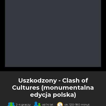
Uszkodzony - Clash of
Cultures (monumentalna
edycja polska)
2-4 graczy
od 14 lat
ok. 120-180 minut