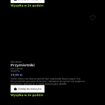
Wysyłka w 24 godzin
Dla dzieci
Przymiotniki
Fox Games
3T20774
29,99 zł
Świat, który nas otacza potrafi być naprawdę fascynujący! Gra
Przymiotniki pozwala dzieciom i dorosłym przyjrzeć się swojemu
otoczeniu i poznać je w nowy, ekscytujący sposób.
Dodaj do koszyka
Wysyłka w 24 godzin