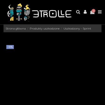
0
Strona główna
Produkty uszkodzone
Uszkodzony - Sprint
-10%