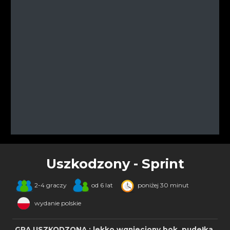
Uszkodzony - Sprint
2-4 graczy
od 6 lat
poniżej 30 minut
wydanie polskie
GRA USZKODZONA : lekko wgnieciony bok pudełka,