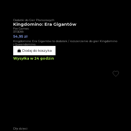
Dodatki do Gier Planszowych
Kingdomino: Era Gigantów
Fox Games
3T13099
54,95 zł
Kingdomino: Era Gigantów to dodatek / rozszerzenie do gier Kingdomino
i Queendomino.
Dodaj do koszyka
Wysyłka w 24 godzin
Dla dzieci