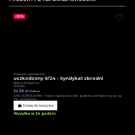
-30%
Produkty uszkodzone
uszkodzony 9/24 - Syndykat zbrodni
Nasza Księgarnia
3T32462
54,59 zł
77,99 zł
GRA USZKODZONA : mocno wgnieciony bok pudełka, komponenty gry są
nie uszkodzone.
Dodaj do koszyka
Wysyłka w 24 godzin