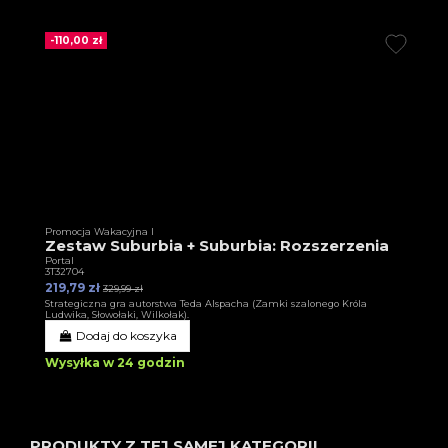
-110,00 zł
Promocja Wakacyjna I
Zestaw Suburbia + Suburbia: Rozszerzenia
Portal
3T32704
219,79 zł
329,99 zł
Strategiczna gra autorstwa Teda Alspacha (Zamki szalonego Króla
Ludwika, Słowołaki, Wilkołak).
Dodaj do koszyka
Wysyłka w 24 godzin
PRODUKTY Z TEJ SAMEJ KATEGORII