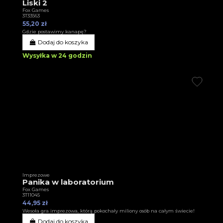
Liski 2
Fox Games
3T33563
55,20 zł
Gdzie postawimy kanapę?
Dodaj do koszyka
Wysyłka w 24 godzin
Imprezowe
Panika w laboratorium
Fox Games
3T11045
44,95 zł
Wesoła gra imprezowa, którą pokochały miliony osób na całym świecie!
Dodaj do koszyka