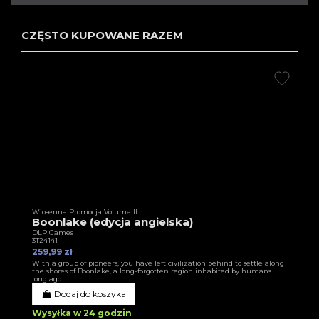
CZĘSTO KUPOWANE RAZEM
Wiosenna Promocja Volume II
Boonlake (edycja angielska)
DLP Games
3T24141
259,99 zł
With a group of pioneers, you have left civilization behind to settle along
the shores of Boonlake, a long-forgotten region inhabited by humans
long ago.
Dodaj do koszyka
Wysyłka w 24 godzin