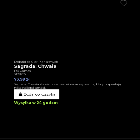
Dodatki do Gier Planszowych
Sagrada: Chwała
Fox Games
3T28795
73,99 zł
Sagrada: Chwała stawia przed wami nowe wyzwania, którym sprostają
tylko najlepsi artyści.
Dodaj do koszyka
Wysyłka w 24 godzin