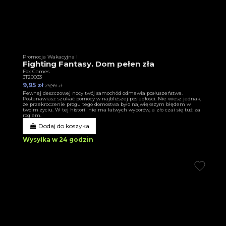
Promocja Wakacyjna I
Fighting Fantasy. Dom pełen zła
Fox Games
3T20033
9,95 zł
29,99 zł
Pewnej deszczowej nocy twój samochód odmawia posłuszeństwa.
Postanawiasz szukać pomocy w najbliższej posiadłości. Nie wiesz jednak,
że przekroczenie progu tego domostwa było największym błędem w
twoim życiu. W tej historii nie ma łatwych wyborów, a zło czai się tuż za
rogiem.
Dodaj do koszyka
Wysyłka w 24 godzin