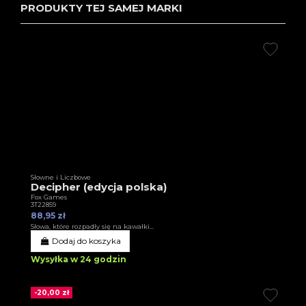
PRODUKTY TEJ SAMEJ MARKI
Słowne i Liczbowe
Decipher (edycja polska)
Fox Games
3T22859
88,95 zł
Słowa, które rozpadły się na kawałki...
Dodaj do koszyka
Wysyłka w 24 godzin
-20,00 zł