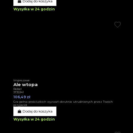
Dodaj do koszyka
Wysyłka w 24 godzin
Imprezowe
Ale wtopa
Rebel
3T35341
106,49 zł
Gra pełna prościutkich wyzwań okrutnie utrudnionych przez Twoich
przyjaciół
Dodaj do koszyka
Wysyłka w 24 godzin