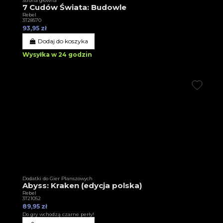
Strona główna
7 Cudów Świata: Budowle
Rebel
3T28570
93,95 zł
Dodaj do koszyka
Wysyłka w 24 godzin
Dodatki do Gier Planszowych
Abyss: Kraken (edycja polska)
Rebel
3T21052
89,95 zł
Do gry wchodzą czarne perły!