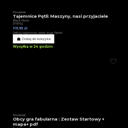
Pozostałe
Tajemnice Pętli: Maszyny, nasi przyjaciele
Black Monk
3T19752
119,95 zł
Odkryj tajemnice, które kryje Pętla!
Dodaj do koszyka
Wysyłka w 24 godzin
Pozostałe
Obcy gra fabularna : Zestaw Startowy +
mapa+ pdf