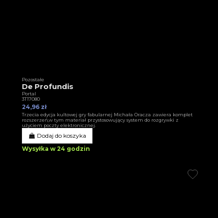
Pozostałe
De Profundis
Portal
3T17080
24,96 zł
Trzecia edycja kultowej gry fabularnej Michała Oracza zawiera komplet
rozszerzeń,w tym materiał przystosowujący system do rozgrywki z
użyciem poczty elektronicznej.
Dodaj do koszyka
Wysyłka w 24 godzin