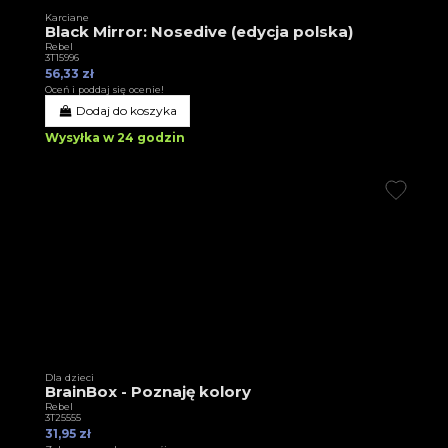
Karciane
Black Mirror: Nosedive (edycja polska)
Rebel
3T15996
56,33 zł
Oceń i poddaj się ocenie!
Dodaj do koszyka
Wysyłka w 24 godzin
Dla dzieci
BrainBox - Poznaję kolory
Rebel
3T25555
31,95 zł