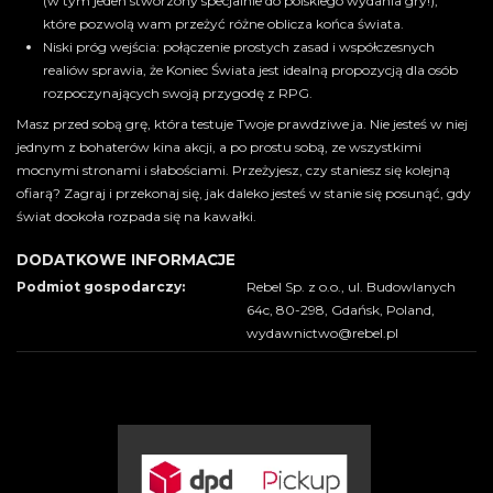
(w tym jeden stworzony specjalnie do polskiego wydania gry!),
które pozwolą wam przeżyć różne oblicza końca świata.
Niski próg wejścia: połączenie prostych zasad i współczesnych
realiów sprawia, że Koniec Świata jest idealną propozycją dla osób
rozpoczynających swoją przygodę z RPG.
Masz przed sobą grę, która testuje Twoje prawdziwe ja. Nie jesteś w niej
jednym z bohaterów kina akcji, a po prostu sobą, ze wszystkimi
mocnymi stronami i słabościami. Przeżyjesz, czy staniesz się kolejną
ofiarą? Zagraj i przekonaj się, jak daleko jesteś w stanie się posunąć, gdy
świat dookoła rozpada się na kawałki.
DODATKOWE INFORMACJE
Podmiot gospodarczy:
Rebel Sp. z o.o., ul. Budowlanych
64c, 80-298, Gdańsk, Poland,
wydawnictwo@rebel.pl