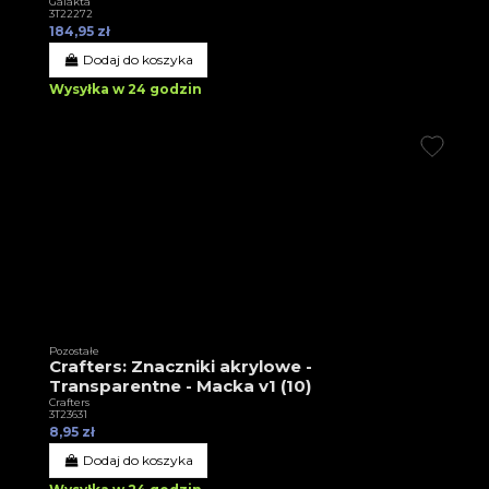
Galakta
3T22272
184,95 zł
Dodaj do koszyka
Wysyłka w 24 godzin
Pozostałe
Crafters: Znaczniki akrylowe -
Transparentne - Macka v1 (10)
Crafters
3T23631
8,95 zł
Dodaj do koszyka