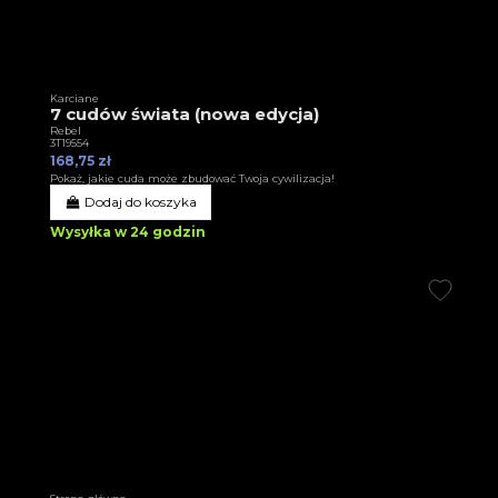
Karciane
7 cudów świata (nowa edycja)
Rebel
3T19554
168,75 zł
Pokaż, jakie cuda może zbudować Twoja cywilizacja!
Dodaj do koszyka
Wysyłka w 24 godzin