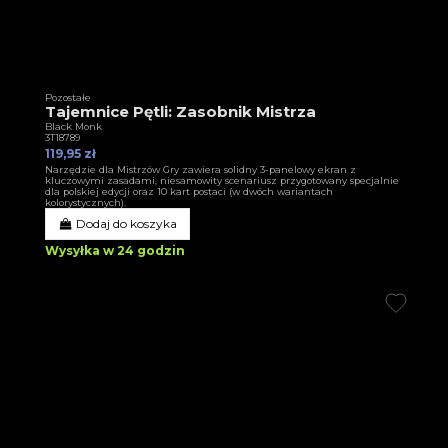
Pozostałe
Tajemnice Pętli: Zasobnik Mistrza
Black Monk
3T18789
119,95 zł
Narzędzie dla Mistrzów Gry zawiera solidny 3-panelowy ekran z
kluczowymi zasadami, niesamowity scenariusz przygotowany specjalnie
dla polskiej edycji oraz 10 kart postaci (w dwóch wariantach
kolorystycznych).
Dodaj do koszyka
Wysyłka w 24 godzin