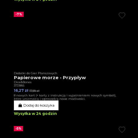
-7%
Dodatki do Gier Planszowych
Papierowe morze - Przypływ
Dice&Bones
3T31866
16,27 zł
17,99 zł
8 nowych kart (+ karty z instrukcją i wyjaśnieniem nowych symboli),
które urozmaicą i wprowadzą nowe możliwości.
Dodaj do koszyka
Wysyłka w 24 godzin
-5%