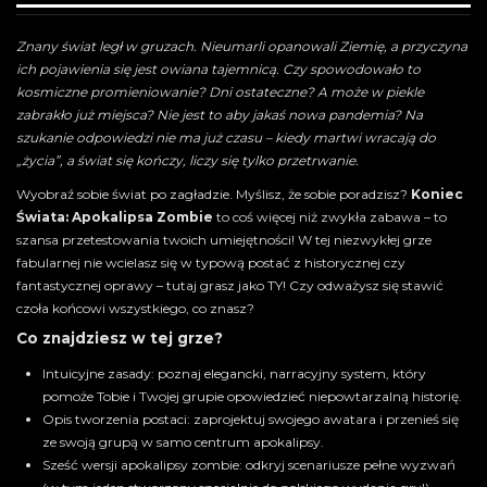
Znany świat legł w gruzach. Nieumarli opanowali Ziemię, a przyczyna
ich pojawienia się jest owiana tajemnicą. Czy spowodowało to
kosmiczne promieniowanie? Dni ostateczne? A może w piekle
zabrakło już miejsca? Nie jest to aby jakaś nowa pandemia? Na
szukanie odpowiedzi nie ma już czasu – kiedy martwi wracają do
„życia”, a świat się kończy, liczy się tylko przetrwanie.
Wyobraź sobie świat po zagładzie. Myślisz, że sobie poradzisz?
Koniec
Świata: Apokalipsa Zombie
to coś więcej niż zwykła zabawa – to
szansa przetestowania twoich umiejętności! W tej niezwykłej grze
fabularnej nie wcielasz się w typową postać z historycznej czy
fantastycznej oprawy – tutaj grasz jako TY! Czy odważysz się stawić
czoła końcowi wszystkiego, co znasz?
Co znajdziesz w tej grze?
Intuicyjne zasady: poznaj elegancki, narracyjny system, który
pomoże Tobie i Twojej grupie opowiedzieć niepowtarzalną historię.
Opis tworzenia postaci: zaprojektuj swojego awatara i przenieś się
ze swoją grupą w samo centrum apokalipsy.
Sześć wersji apokalipsy zombie: odkryj scenariusze pełne wyzwań