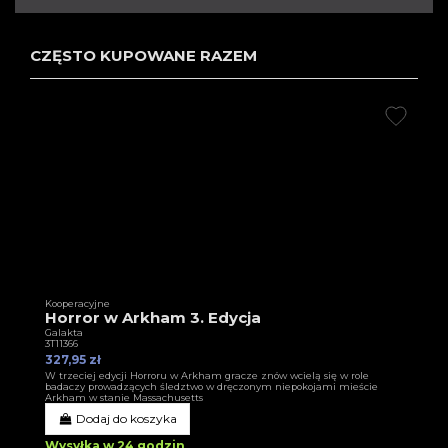
CZĘSTO KUPOWANE RAZEM
Kooperacyjne
Horror w Arkham 3. Edycja
Galakta
3T11366
327,95 zł
W trzeciej edycji Horroru w Arkham gracze znów wcielą się w role
badaczy prowadzących śledztwo w dręczonym niepokojami mieście
Arkham w stanie Massachusetts
Dodaj do koszyka
Wysyłka w 24 godzin