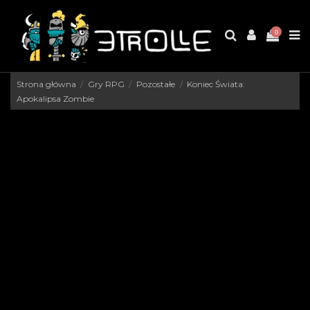
0
Strona główna
Gry RPG
Pozostałe
Koniec Świata:
Apokalipsa Zombie