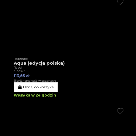
Rodzinne
Aqua (edycja polska)
Rebel
3T32697
113,85 zł
Bioróżnorodność w oceanach
Dodaj do koszyka
Wysyłka w 24 godzin