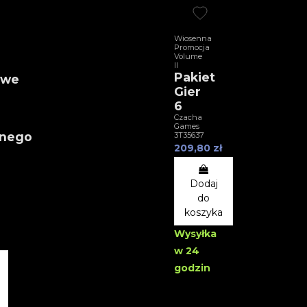
Wiosenna
Promocja
Volume
II
Pakiet
owe
Gier
6
Czacha
Games
znego
3T35637
209,80 zł
Dodaj
do
koszyka
Wysyłka
w 24
godzin