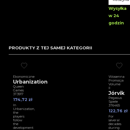
Wysyłka
w 24
godzin
PRODUKTY Z TEJ SAMEJ KATEGORII
Ekonomiczne
Wiosenna
Promocja
Urbanization
Volume
Queen
II
Games
Jórvik
3T3917
Pegasus
174,72 zł
Spiele
In
3T6465
Urbanization,
122,76 zł
the
players
For
follow
several
the
decades
development
during