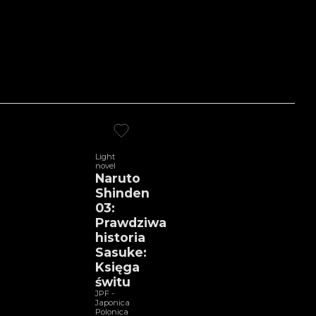
Light
novel
Naruto
Shinden
03:
Prawdziwa
historia
Sasuke:
Księga
świtu
JPF -
Japonica
Polonica