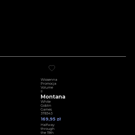
Wiosenna
Promocja
Volume
II
Montana
White
Goblin
Games
3T8343
169,95 zł
Halfway
through
the 19th