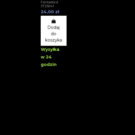
Fantastica
3T25041
24,00 zł
Dodaj
do
koszyka
Wysyłka
w 24
godzin