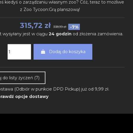
ś kiedyś o zarządzaniu własnym zoo? Cóż, teraz to możliwe
z Zoo Tycoon:Grą planszową!
315,72 zł
-7%
338,99 zł
t wysyłany jest w ciągu
24 godzin
od złożenia zamówienia.
Dodaj do koszyka
 do listy życzeń (
7
)
stawa (Odbiór w punkcie DPD Pickup) już od 9,99 zł.
rawdź opcje dostawy