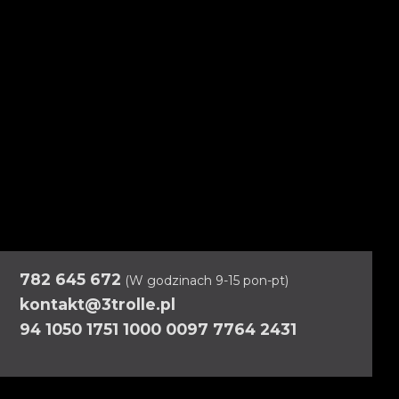
782 645 672
(W godzinach 9-15 pon-pt)
kontakt@3trolle.pl
94 1050 1751 1000 0097 7764 2431