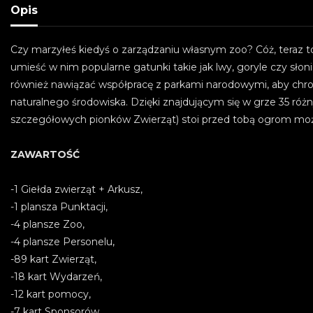
Opis
Czy marzyłeś kiedyś o zarządzaniu własnym zoo? Cóż, teraz t
umieść w nim popularne gatunki takie jak lwy, goryle czy sło
również nawiązać współpracę z parkami narodowymi, aby chro
naturalnego środowiska. Dzięki znajdującym się w grze 35 
szczegółowych pionków Zwierząt) stoi przed tobą ogrom możli
ZAWARTOŚĆ
-1 Giełda zwierząt + Arkusz,
-1 plansza Punktacji,
-4 plansze Zoo,
-4 plansze Personelu,
-89 kart Zwierząt,
-18 kart Wydarzeń,
-12 kart pomocy,
-7 kart Sponsorów,