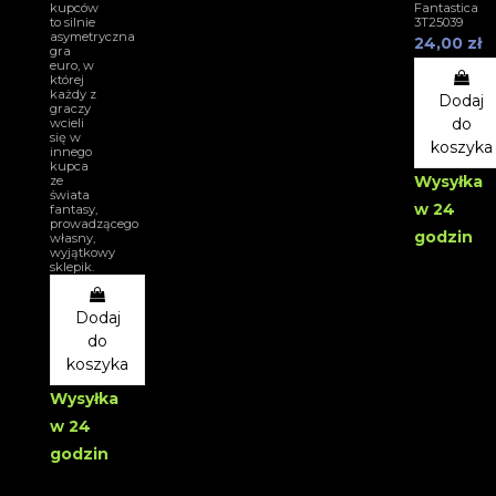
kupców
Fantastica
to silnie
3T25039
asymetryczna
24,00 zł
gra
euro, w
której
każdy z
Dodaj
graczy
do
wcieli
się w
koszyka
innego
kupca
Wysyłka
ze
świata
w 24
fantasy,
prowadzącego
godzin
własny,
wyjątkowy
sklepik.
Dodaj
do
koszyka
Wysyłka
w 24
godzin