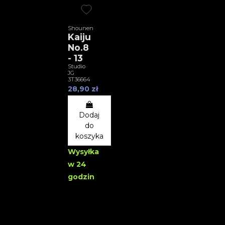
Shounen
Kaiju
No.8
- 13
Studio
JG
3T36664
28,90 zł
Dodaj
do
koszyka
Wysyłka
w 24
godzin