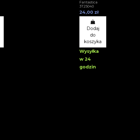
Fantastica
3T25040
24,00 zł
Dodaj
do
koszyka
Wysyłka
w 24
godzin