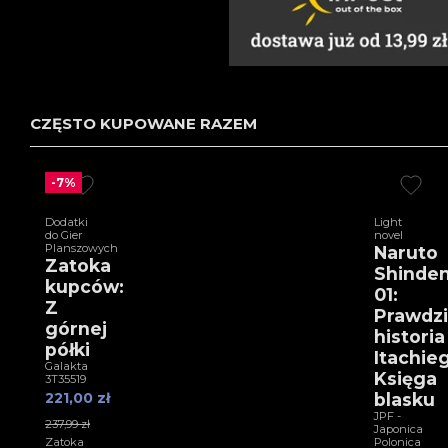
CZĘSTO KUPOWANE RAZEM
-7%
Dodatki
Light
do Gier
novel
Planszowych
Naruto
Zatoka
Shinde
kupców:
01:
Z
Prawdz
górnej
historia
półki
Itachie
Galakta
Księga
3T35519
221,00 zł
blasku
JPF -
237,99 zł
Japonica
Zatoka
Polonica