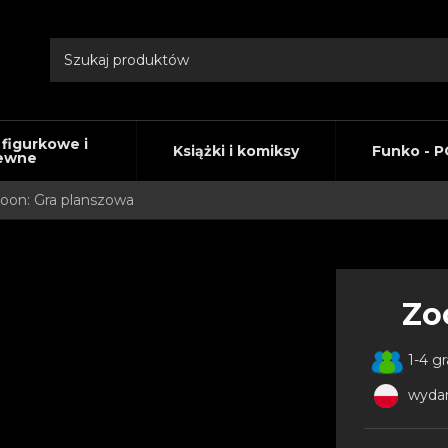
 figurkowe i
Książki i komiksy
Funko - P
ewne
oon: Gra planszowa
Zo
1-4 g
wydan