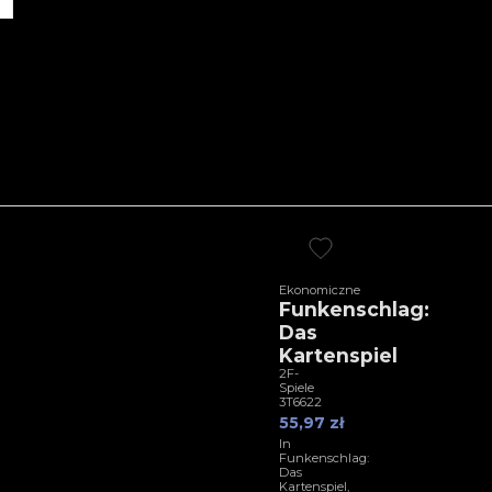
Ekonomiczne
Funkenschlag:
Das
Kartenspiel
2F-
Spiele
3T6622
55,97 zł
In
Funkenschlag:
Das
Kartenspiel,