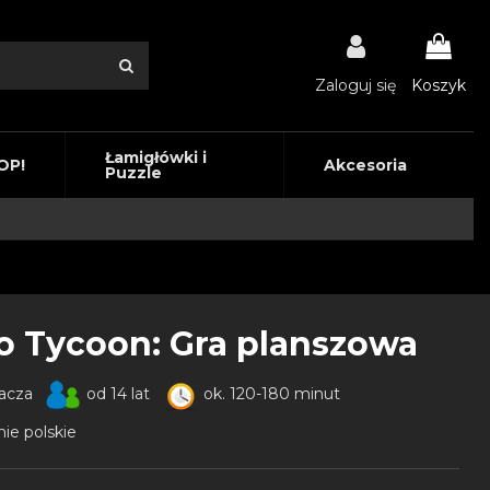
Zaloguj się
Koszyk
Łamigłówki i
OP!
Akcesoria
Puzzle
o Tycoon: Gra planszowa
racza
od 14 lat
ok. 120-180 minut
ie polskie