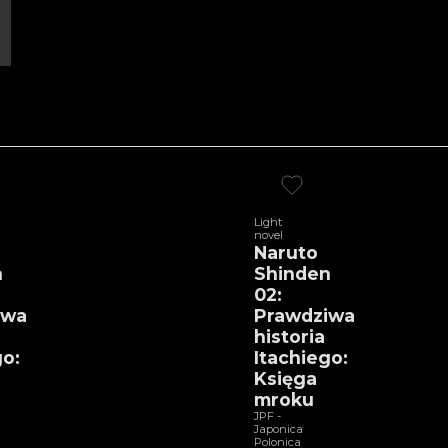
Light
novel
Naruto
n
Shinden
02:
iwa
Prawdziwa
historia
go:
Itachiego:
Księga
mroku
JPF -
Japonica
Polonica