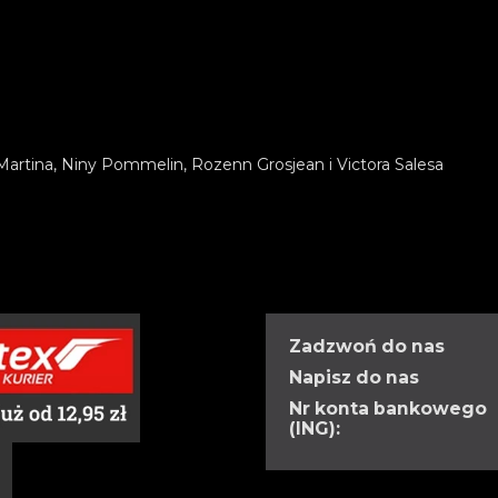
Martina, Niny Pommelin, Rozenn Grosjean i Victora Salesa
Zadzwoń do nas
Napisz do nas
Nr konta bankowego
(ING):