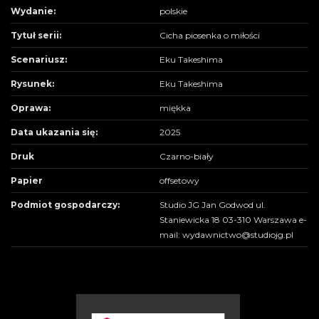
Wydanie:
polskie
Tytuł serii:
Cicha piosenka o miłości
Scenariusz:
Eku Takeshima
Rysunek:
Eku Takeshima
Oprawa:
miękka
Data ukazania się:
2025
Druk
Czarno-biały
Papier
offsetowy
Podmiot gospodarczy:
Studio JG Jan Godwod ul.
Staniewicka 18 03-310 Warszawa e-
mail: wydawnictwo@studiojg.pl