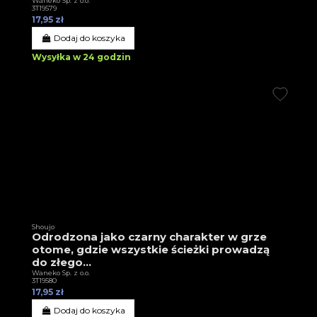
Waneko Sp. z o.o.
3T19579
17,95 zł
Dodaj do koszyka
Wysyłka w 24 godzin
Shoujo
Odrodzona jako czarny charakter w grze
otome, gdzie wszystkie ścieżki prowadzą
do złego...
Waneko Sp. z o.o.
3T19580
17,95 zł
Dodaj do koszyka