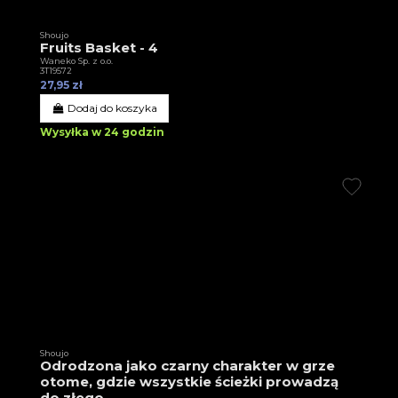
Shoujo
Fruits Basket - 4
Waneko Sp. z o.o.
3T19572
27,95 zł
Dodaj do koszyka
Wysyłka w 24 godzin
Shoujo
Odrodzona jako czarny charakter w grze
otome, gdzie wszystkie ścieżki prowadzą
do złego...