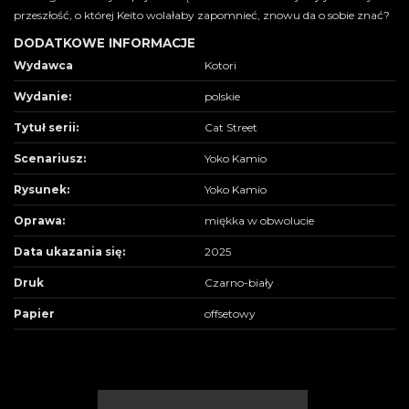
przeszłość, o której Keito wolałaby zapomnieć, znowu da o sobie znać?
DODATKOWE INFORMACJE
Wydawca
Kotori
Wydanie:
polskie
Tytuł serii:
Cat Street
Scenariusz:
Yoko Kamio
Rysunek:
Yoko Kamio
Oprawa:
miękka w obwolucie
Data ukazania się:
2025
Druk
Czarno-biały
Papier
offsetowy