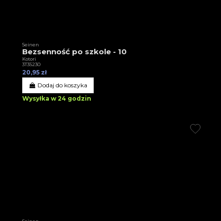
Seinen
Bezsenność po szkole - 10
Kotori
3T35230
20,95 zł
Dodaj do koszyka
Wysyłka w 24 godzin