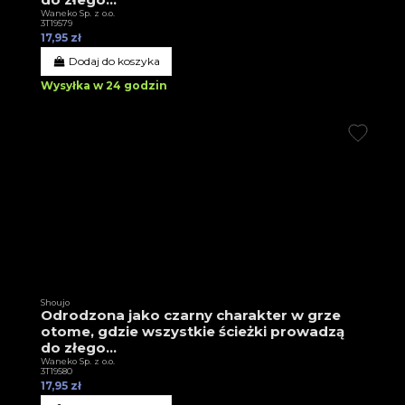
Waneko Sp. z o.o.
3T19579
17,95 zł
Dodaj do koszyka
Wysyłka w 24 godzin
Shoujo
Odrodzona jako czarny charakter w grze
otome, gdzie wszystkie ścieżki prowadzą
do złego...
Waneko Sp. z o.o.
3T19580
17,95 zł