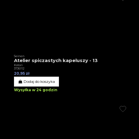
Seinen
Atelier spiczastych kapeluszy - 13
Kotori
3T36112
20,95 zł
Dodaj do koszyka
Wysyłka w 24 godzin