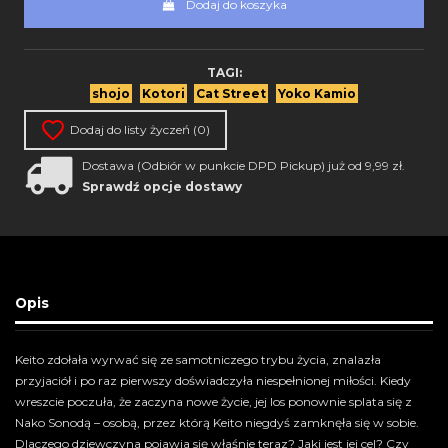
Dodaj do koszyka
TAGI:
shojo
Kotori
Cat Street
Yoko Kamio
Dodaj do listy życzeń (
0
)
Dostawa (Odbiór w punkcie DPD Pickup) już od 9,99 zł.
Sprawdź opcje dostawy
Opis
Keito zdołała wyrwać się ze samotniczego trybu życia, znalazła
przyjaciół i po raz pierwszy doświadczyła niespełnionej miłości. Kiedy
wreszcie poczuła, że zaczyna nowe życie, jej los ponownie splata się z
Nako Sonodą – osobą, przez którą Keito niegdyś zamknęła się w sobie.
Dlaczego dziewczyna pojawia się właśnie teraz? Jaki jest jej cel? Czy