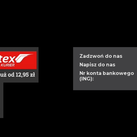
Zadzwoń do nas
Napisz do nas
Nr konta bankowego
(ING):