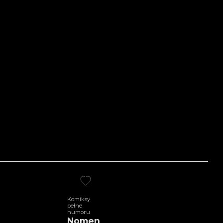
Komiksy
pełne
humoru
Nomen