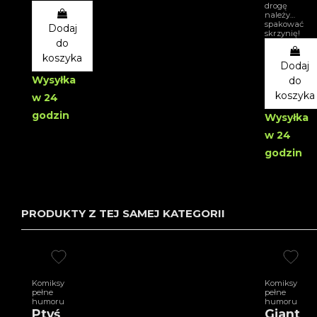
drogę
należy…
spakować
Dodaj
skrzynię!
do
koszyka
Dodaj
Wysyłka
do
koszyka
w 24
godzin
Wysyłka
w 24
godzin
PRODUKTY Z TEJ SAMEJ KATEGORII
Komiksy
Komiksy
pełne
pełne
humoru
humoru
Ptyś
Giant