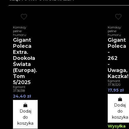
Komiksy
Komiksy
pełne
pełne
humoru
humoru
Gigant
Gigant
Poleca
Poleca
Extra.
-
Dookoła
262
Świata
-
(Europa).
Uwaga,
Tom
Kaczka!
Egmont
5/2025
3T36320
Egmont
17,95 zł
3T36318
24,40 zł
Dodaj
Dodaj
do
do
koszyka
koszyka
Wysyłka