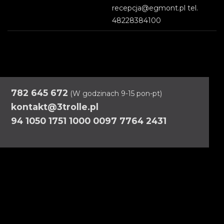
recepcja@egmont.pl tel.
48228384100
782 645 672
(W godzinach 9-15 pon-pt)
kontakt@3trolle.pl
94 1050 1751 1000 0097 7764 2431