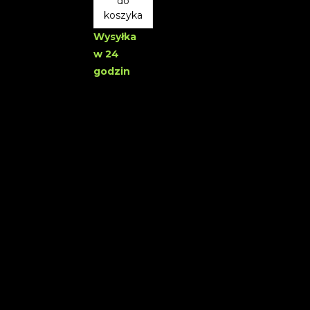
do
koszyka
Wysyłka
w 24
godzin