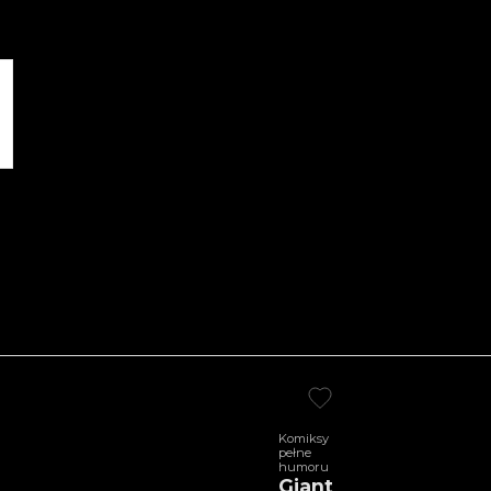
Komiksy
pełne
humoru
Giant