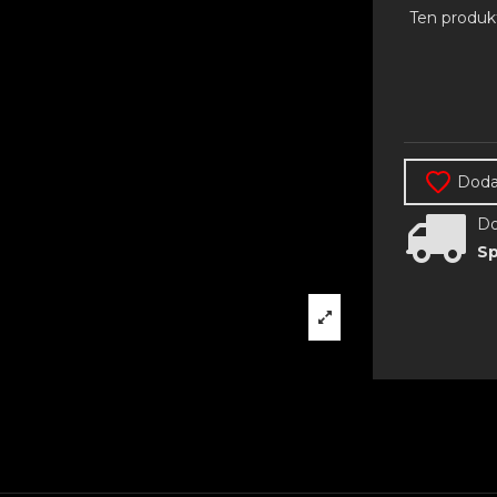
Ten produk
Dodaj
Do
Sp