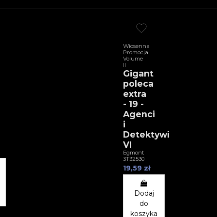
Wiosenna
Promocja
Volume
II
Gigant
poleca
extra
- 19 -
Agenci
i
Detektywi
VI
Egmont
3T32530
19,59 zł
Dodaj
do
koszyka