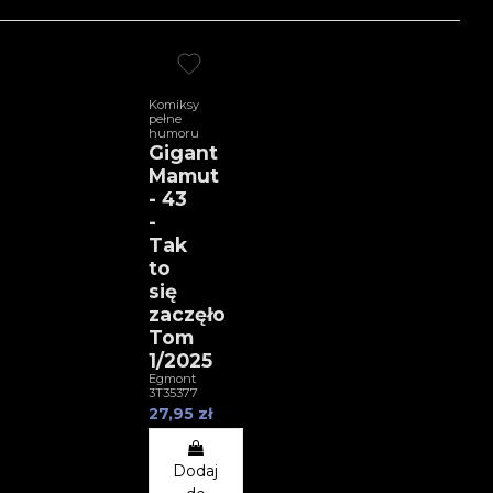
Komiksy
pełne
humoru
Gigant
Mamut
- 43
-
Tak
to
się
zaczęło
Tom
1/2025
Egmont
3T35377
27,95 zł
Dodaj