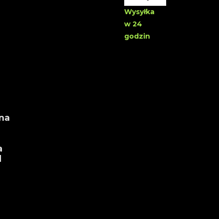
Wysyłka
w 24
godzin
na
a
d