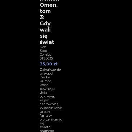
Omen,
tom
3:
Gdy
wali
się
świat
Non
Stop
Comics
3T23035
35,00 zł
Zakończenie
przygód
Becky
Kumar,
która
pewnego
dnia
odkrywa,
że jest
czarownicą.
Widowiskowe
urban
fantasy
o przenikaniu
się
świata
realnego