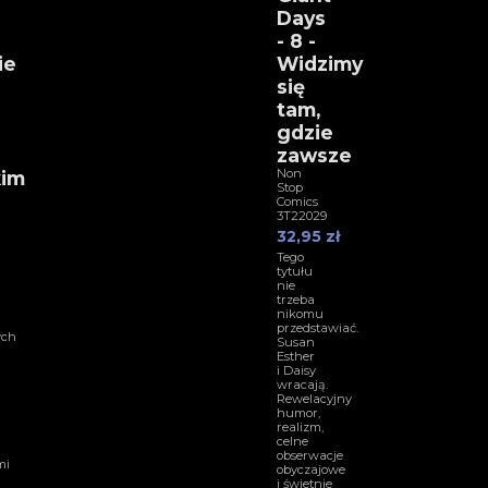
Days
- 8 -
ie
Widzimy
się
tam,
gdzie
zawsze
Non
kim
Stop
Comics
3T22029
32,95 zł
Tego
tytułu
nie
trzeba
nikomu
przedstawiać.
ych
Susan
Esther
i Daisy
wracają.
Rewelacyjny
humor,
realizm,
celne
obserwacje
mi
obyczajowe
i świetnie