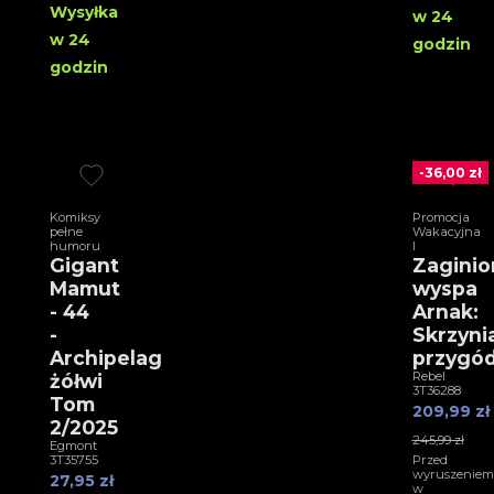
Wysyłka
w 24
w 24
godzin
godzin
-36,00 zł
Komiksy
Promocja
pełne
Wakacyjna
humoru
I
Gigant
Zaginio
Mamut
wyspa
- 44
Arnak:
-
Skrzyni
Archipelag
przygó
Rebel
żółwi
3T36288
Tom
209,99 zł
2/2025
245,99 zł
Egmont
3T35755
Przed
wyruszeniem
27,95 zł
w