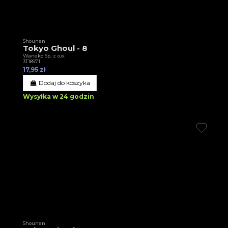
Shounen
Tokyo Ghoul - 8
Waneko Sp. z o.o.
3T18971
17,95 zł
Dodaj do koszyka
Wysyłka w 24 godzin
Shounen