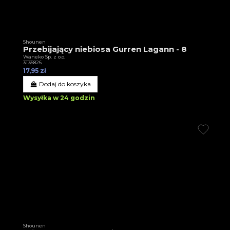
Shounen
Przebijający niebiosa Gurren Lagann - 8
Waneko Sp. z o.o.
3T35826
17,95 zł
Dodaj do koszyka
Wysyłka w 24 godzin
Shounen