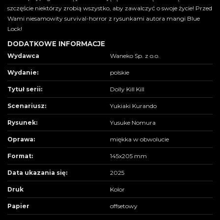
szczęście niektórzy zrobią wszystko, aby zawalczyć o swoje życie! Przed
Wami niesamowity survival-horror z rysunkami autora mangi Blue
Lock!
DODATKOWE INFORMACJE
Wydawca
Waneko Sp. z o.o.
Wydanie:
polskie
Tytuł serii:
Dolly Kill Kill
Scenariusz:
Yukiaki Kurando
Rysunek:
Yusuke Nomura
Oprawa:
miękka w obwolucie
Format:
145x205 mm
Data ukazania się:
2025
Druk
Kolor
Papier
offsetowy