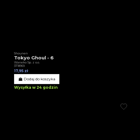
Shounen
Tokyo Ghoul - 6
Waneko Sp. z o.o.
3T18969
17,95 zł
Dodaj do koszyka
Wysyłka w 24 godzin