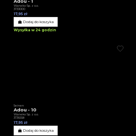
Adou - 1
Waneko Sp. z o.o.
3T33000
17,95 zł
Dodaj do koszyka
Wysyłka w 24 godzin
Seinen
Adou - 10
Waneko Sp. z o.o.
3T36558
17,95 zł
Dodaj do koszyka