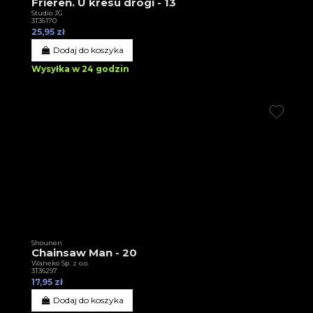
Frieren. U kresu drogi - 13
Studio JG
3T36170
25,95 zł
Dodaj do koszyka
Wysyłka w 24 godzin
Shounen
Chainsaw Man - 20
Waneko Sp. z o.o.
3T36297
17,95 zł
Dodaj do koszyka