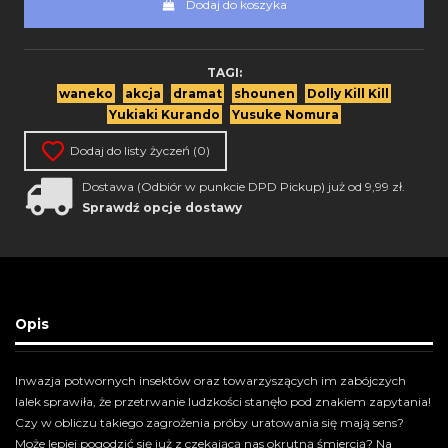
Dodaj do koszyka
TAGI:
waneko
akcja
dramat
shounen
Dolly Kill Kill
Yukiaki Kurando
Yusuke Nomura
Dodaj do listy życzeń (
0
)
Dostawa (Odbiór w punkcie DPD Pickup) już od 9,99 zł.
Sprawdź opcje dostawy
Opis
Inwazja potwornych insektów oraz towarzyszących im zabójczych
lalek sprawiła, że przetrwanie ludzkości stanęło pod znakiem zapytania!
Czy w obliczu takiego zagrożenia próby uratowania się mają sens?
Może lepiej pogodzić się już z czekającą nas okrutną śmiercią? Na