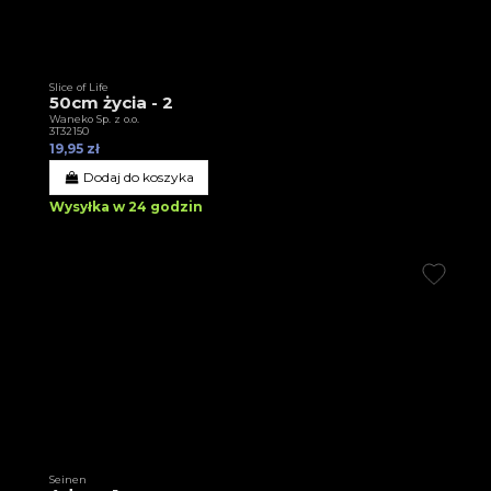
Slice of Life
50cm życia - 2
Waneko Sp. z o.o.
3T32150
19,95 zł
Dodaj do koszyka
Wysyłka w 24 godzin
Seinen