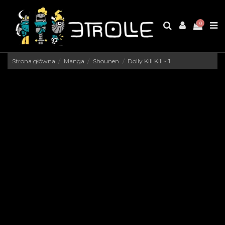
0
Strona główna
Manga
Shounen
Dolly Kill Kill - 1