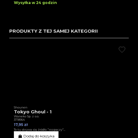
Wysyłka w 24 godzin
PRODUKTY Z TEJ SAMEJ KATEGORII
Shounen
Tokyo Ghoul - 1
Waneko Sp. z o.o.
3T18964
17,95 zł
To tu skrywa się źródło "rozpaczy"...
Dodaj do koszyka