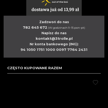
Zadzwoń do nas
782 645 672
(W godzinach 9-15 pon-pt)
Napisz do nas
kontakt@3trolle.pl
Nr konta bankowego (ING):
94 1050 1751 1000 0097 7764 2431
CZĘSTO KUPOWANE RAZEM