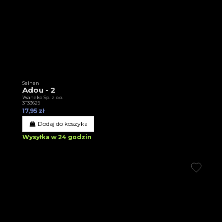
Seinen
Adou - 2
Waneko Sp. z o.o.
3T33629
17,95 zł
Dodaj do koszyka
Wysyłka w 24 godzin