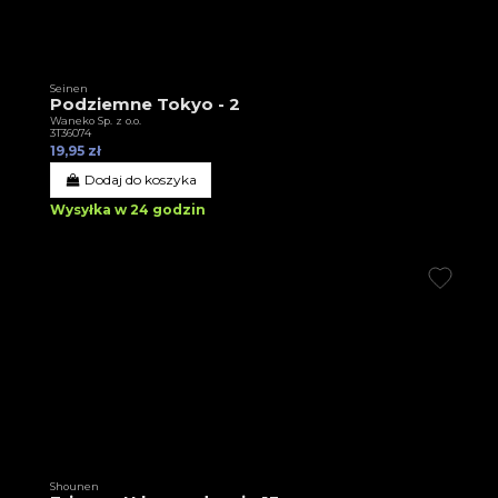
Seinen
Podziemne Tokyo - 2
Waneko Sp. z o.o.
3T36074
19,95 zł
Dodaj do koszyka
Wysyłka w 24 godzin
Shounen