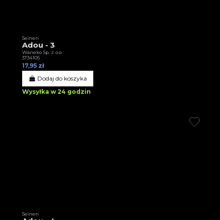
Seinen
Adou - 3
Waneko Sp. z o.o.
3T34105
17,95 zł
Dodaj do koszyka
Wysyłka w 24 godzin
Seinen