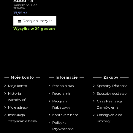
Adou - 4
Waneko Sp. z o.o.
3T34474
17,95 zł
Dodaj do koszyka
Wysyłka w 24 godzin
Moje konto
Informacje
Zakupy
Moje konto
Strona o nas
Sposoby Płatności
Historia
Regulamin
Sposoby dostawy
zamówień
Program
Czas Realizacji
Moje adresy
Rabatowy
Zamówienia
Instrukcja
Kontakt z nami
Odstąpienie od
odzyskanie hasła
umowy
Polityka
Prywatności