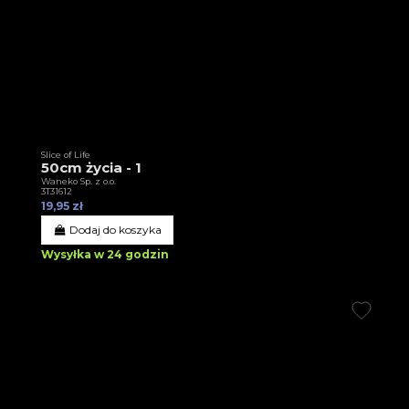
Slice of Life
50cm życia - 1
Waneko Sp. z o.o.
3T31612
19,95 zł
Dodaj do koszyka
Wysyłka w 24 godzin