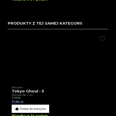
PRODUKTY Z TEJ SAMEJ KATEGORII
Shounen
Tokyo Ghoul - 5
Waneko Sp. z o.o.
3T18968
17,95 zł
Dodaj do koszyka
Wysyłka w 24 godzin