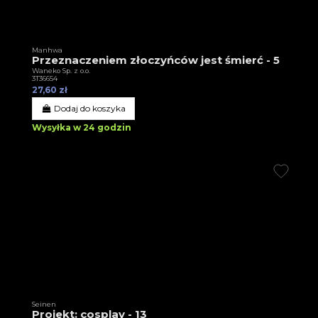
Manhwa
Przeznaczeniem złoczyńców jest śmierć - 5
Waneko Sp. z o.o.
3T36654
27,60 zł
Dodaj do koszyka
Wysyłka w 24 godzin
Seinen
Projekt: cosplay - 13