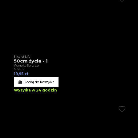
Slice of Life
50cm życia - 1
Waneko Sp. z o.o.
3T31612
19,95 zł
Dodaj do koszyka
Wysyłka w 24 godzin