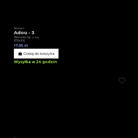
Seinen
Adou - 3
Waneko Sp. z o.o.
3T34105
17,95 zł
Dodaj do koszyka
Wysyłka w 24 godzin