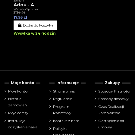
Seinen
Adou - 4
Waneko Sp. z o.o.
3T34474
17,95 zł
Dodaj do koszyka
Wysyłka w 24 godzin
Moje konto
Informacje
Zakupy
Moje konto
Strona o nas
Sposoby Płatności
Historia
Regulamin
Sposoby dostawy
zamówień
Program
Czas Realizacji
Moje adresy
Rabatowy
Zamówienia
Instrukcja
Kontakt z nami
Odstąpienie od
odzyskanie hasła
umowy
Polityka
Prywatności