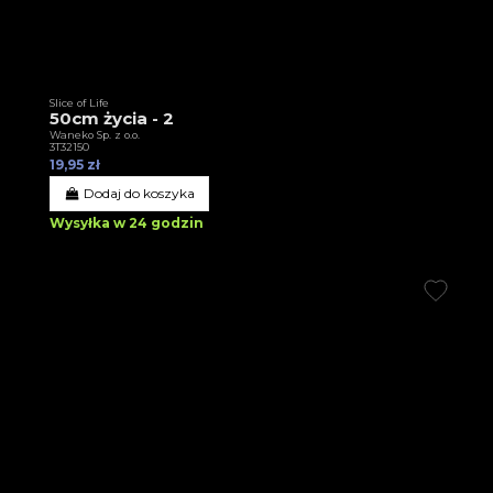
Slice of Life
50cm życia - 2
Waneko Sp. z o.o.
3T32150
19,95 zł
Dodaj do koszyka
Wysyłka w 24 godzin