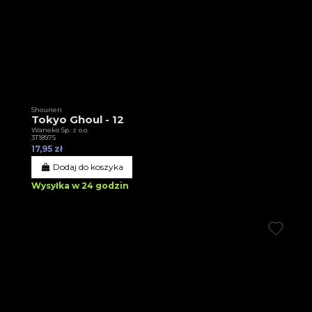
Shounen
Tokyo Ghoul - 12
Waneko Sp. z o.o.
3T18975
17,95 zł
Dodaj do koszyka
Wysyłka w 24 godzin