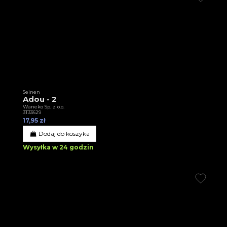
Seinen
Adou - 2
Waneko Sp. z o.o.
3T33629
17,95 zł
Dodaj do koszyka
Wysyłka w 24 godzin