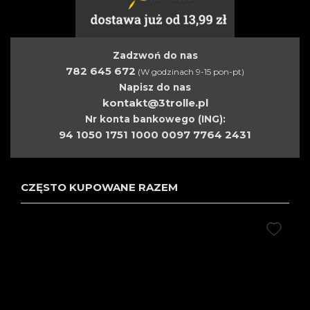
Zadzwoń do nas
782 645 672
(W godzinach 9-15 pon-pt)
Napisz do nas
kontakt@3trolle.pl
Nr konta bankowego (ING):
94 1050 1751 1000 0097 7764 2431
CZĘSTO KUPOWANE RAZEM