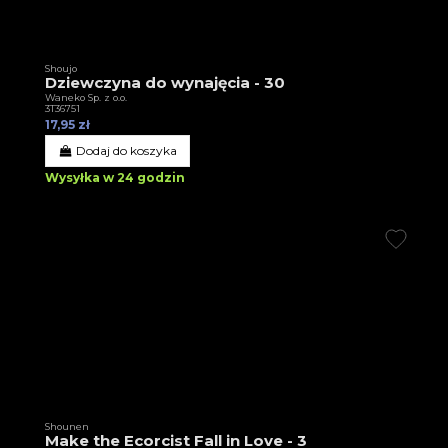
Shoujo
Dziewczyna do wynajęcia - 30
Waneko Sp. z o.o.
3T36751
17,95 zł
Dodaj do koszyka
Wysyłka w 24 godzin
Shounen
Make the Ecorcist Fall in Love - 3