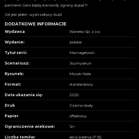
partnerki Gero będą stanowiły zgrany dueat?!
Cel jest jeden: wystrzałowy ślub!
DODATKOWE INFORMACJE
Wydawca
Waneko Sp. z o.o.
Wydanie:
polskie
Tytuł serii:
Marriagetoxin
Scenariusz:
Joumyakun
Rysunek:
Mizuki Yoda
Format:
standardowy
Data ukazania się:
2025
Druk
Czarno-biały
Papier
offsetowy
Ograniczenie wiekowe:
12+
Liczba tomów:
seria średnia (7-15)