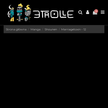
0
Strona główna
Manga
Shounen
Marriagetoxin - 12