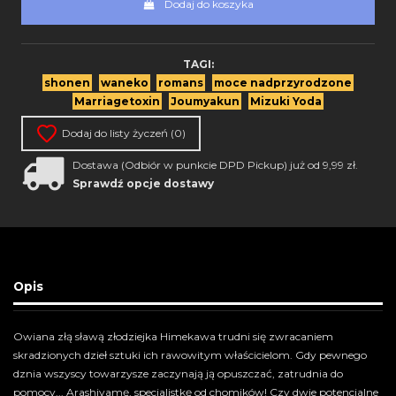
Dodaj do koszyka
TAGI:
shonen
waneko
romans
moce nadprzyrodzone
Marriagetoxin
Joumyakun
Mizuki Yoda
Dodaj do listy życzeń (
0
)
Dostawa (Odbiór w punkcie DPD Pickup) już od 9,99 zł.
Sprawdź opcje dostawy
Opis
Owiana złą sławą złodziejka Himekawa trudni się zwracaniem
skradzionych dzieł sztuki ich rawowitym właścicielom. Gdy pewnego
dznia wszyscy towarzysze zaczynają ją opuszczać, zatrudnia do
pomocy... Arashiyamę, specjalistkę od chomików! Czy dwie potencjalne