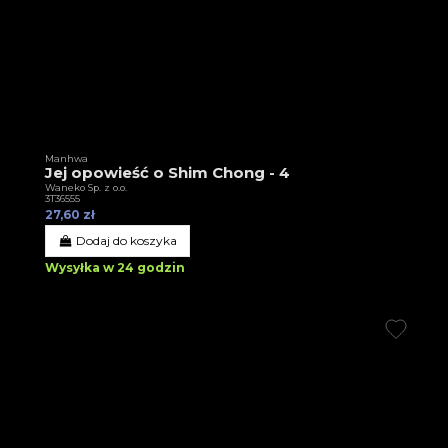
Manhwa
Jej opowieść o Shim Chong - 4
Waneko Sp. z o.o.
3T36555
27,60 zł
Dodaj do koszyka
Wysyłka w 24 godzin