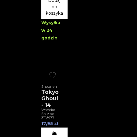
Dodaj
do
koszyka
Wysyłka
w 24
godzin
Shounen
Tokyo
Ghoul
- 14
Waneko
Sp. z o.o.
3T18977
17,95 zł