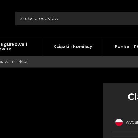
 figurkowe i
Książki i komiksy
Funko - P
ewne
prawa miękka)
C
wydan