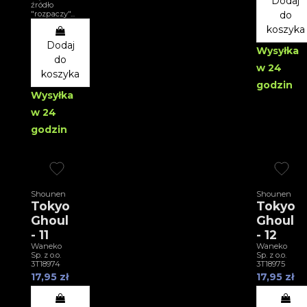
Dodaj
źródło
"rozpaczy"...
do
koszyka
Dodaj
Wysyłka
do
w 24
koszyka
godzin
Wysyłka
w 24
godzin
Shounen
Shounen
Tokyo
Tokyo
Ghoul
Ghoul
- 11
- 12
Waneko
Waneko
Sp. z o.o.
Sp. z o.o.
3T18974
3T18975
17,95 zł
17,95 zł