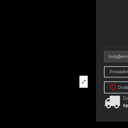
Dodaj
Do
Sp