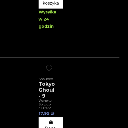
koszyka
Wysyłka
w 24
godzin
Shounen
Tokyo
Ghoul
- 9
Waneko
Sp. z o.o.
3T18972
17,95 zł