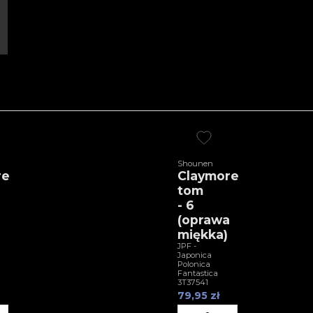
Shounen
re
Claymore
tom
- 6
a
(oprawa
miękka)
JPF -
Japonica
Polonica
Fantastica
3T37541
79,95 zł