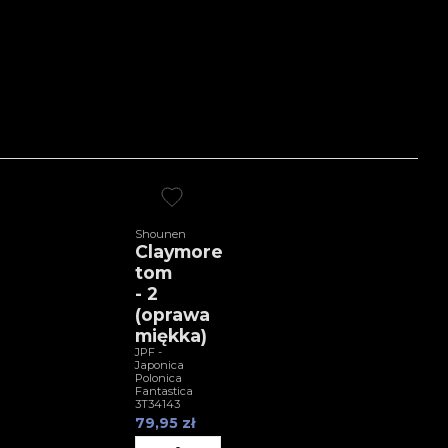
Shounen
Claymore
tom
- 2
(oprawa
miękka)
JPF -
Japonica
Polonica
Fantastica
3T34143
79,95 zł