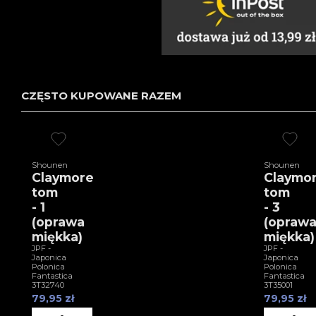
CZĘSTO KUPOWANE RAZEM
Shounen
Shounen
Claymore
Claymo
tom
tom
- 1
- 3
(oprawa
(opraw
miękka)
miękka)
JPF -
JPF -
Japonica
Japonica
Polonica
Polonica
Fantastica
Fantastica
3T32740
3T35001
79,95 zł
79,95 zł