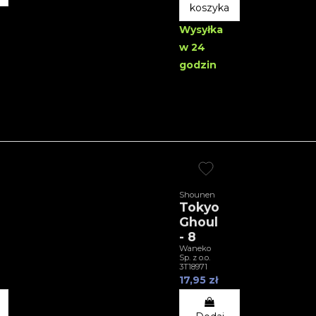
koszyka
Wysyłka
w 24
godzin
Shounen
Tokyo
Ghoul
- 8
Waneko
Sp. z o.o.
3T18971
17,95 zł