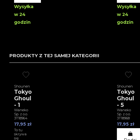
Wysyłka
Wysyłka
w 24
w 24
godzin
godzin
PRODUKTY Z TEJ SAMEJ KATEGORII
Shounen
Shounen
Tokyo
Tokyo
Ghoul
Ghoul
- 1
- 5
Waneko
Waneko
Sp. z o.o.
Sp. z o.o.
3T18964
3T18968
17,95 zł
17,95 zł
To tu
skrywa
się