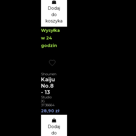
Dodaj
do
koszyka
Wysyłka
w 24
godzin
Shounen
Kaiju
No.8
- 13
Studio
JG
3T36664
28,90 zł
Dodaj
do