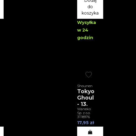
Dodaj
do
koszyka
Wysyłka
w 24
godzin
Shounen
Tokyo
Ghoul
- 13.
Waneko
Sp. z o.o.
3T18976
17,95 zł