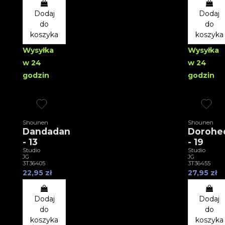
Dodaj
Dodaj
do
do
koszyka
koszyka
Wysyłka
Wysyłka
w 24
w 24
godzin
godzin
Shounen
Shounen
Dandadan
Dorohe
- 13
- 19
Studio
Studio
JG
JG
3T36405
3T36455
22,95 zł
27,95 zł
Dodaj
Dodaj
do
do
koszyka
koszyka