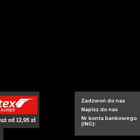
Zadzwoń do nas
Napisz do nas
Nr konta bankowego
(ING):