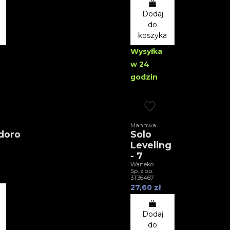
Dodaj
do
koszyka
Wysyłka
w 24
godzin
Manhwa
doro
Solo
Leveling
- 7
Waneko
Sp. z o.o.
3T36467
27,60 zł
Dodaj
do