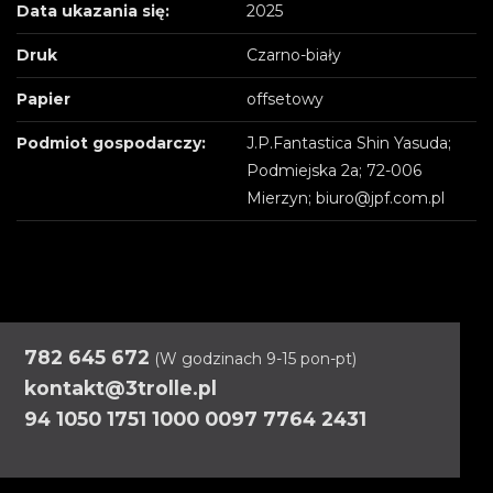
Data ukazania się:
2025
Druk
Czarno-biały
Papier
offsetowy
Podmiot gospodarczy:
J.P.Fantastica Shin Yasuda;
Podmiejska 2a; 72-006
Mierzyn; biuro@jpf.com.pl
782 645 672
(W godzinach 9-15 pon-pt)
kontakt@3trolle.pl
94 1050 1751 1000 0097 7764 2431