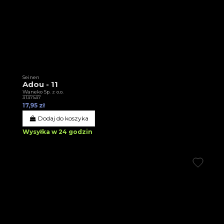
Seinen
Adou - 11
Waneko Sp. z o.o.
3T37537
17,95 zł
Dodaj do koszyka
Wysyłka w 24 godzin