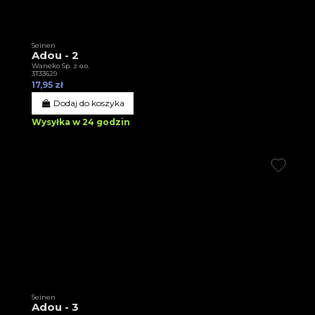
Seinen
Adou - 2
Waneko Sp. z o.o.
3T33629
17,95 zł
Dodaj do koszyka
Wysyłka w 24 godzin
Seinen
Adou - 3