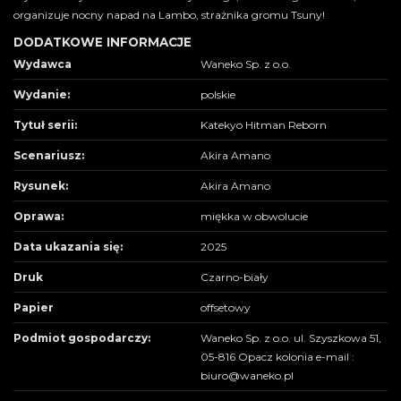
organizuje nocny napad na Lambo, strażnika gromu Tsuny!
DODATKOWE INFORMACJE
Wydawca
Waneko Sp. z o.o.
Wydanie:
polskie
Tytuł serii:
Katekyo Hitman Reborn
Scenariusz:
Akira Amano
Rysunek:
Akira Amano
Oprawa:
miękka w obwolucie
Data ukazania się:
2025
Druk
Czarno-biały
Papier
offsetowy
Podmiot gospodarczy:
Waneko Sp. z o.o. ul. Szyszkowa 51,
05-816 Opacz kolonia e-mail :
biuro@waneko.pl