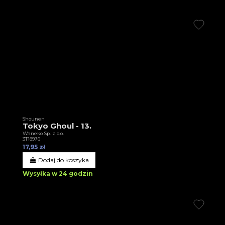
Shounen
Tokyo Ghoul - 13.
Waneko Sp. z o.o.
3T18976
17,95 zł
Dodaj do koszyka
Wysyłka w 24 godzin