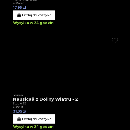
3T36297
17,95 zł
Dodaj do koszyka
Wysyłka w 24 godzin
Seinen
Nausicaä z Doliny Wiatru - 2
Studio JG
3T36413
31,35 zł
Dodaj do koszyka
Wysyłka w 24 godzin