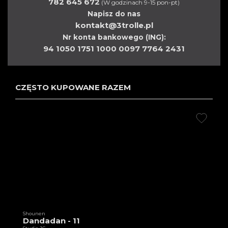
782 645 672
(W godzinach 9-15 pon-pt)
Napisz do nas
kontakt@3trolle.pl
Nr konta bankowego (ING):
94 1050 1751 1000 0097 7764 2431
CZĘSTO KUPOWANE RAZEM
Shounen
Dandadan - 11