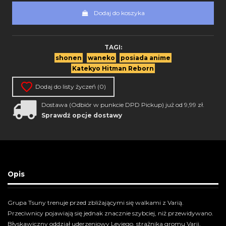
Dodaj do koszyka
TAGI:
shonen
waneko
posiada anime
Katekyo Hitman Reborn
Dodaj do listy życzeń (
0
)
Dostawa (Odbiór w punkcie DPD Pickup) już od 9,99 zł.
Sprawdź opcje dostawy
Opis
Grupa Tsuny trenuje przed zbliżającymi się walkami z Varią.
Przeciwnicy pojawiają się jednak znacznie szybciej, niż przewidywano.
Błyskawiczny oddział uderzeniowy Leviego, strażnika gromu Varii,