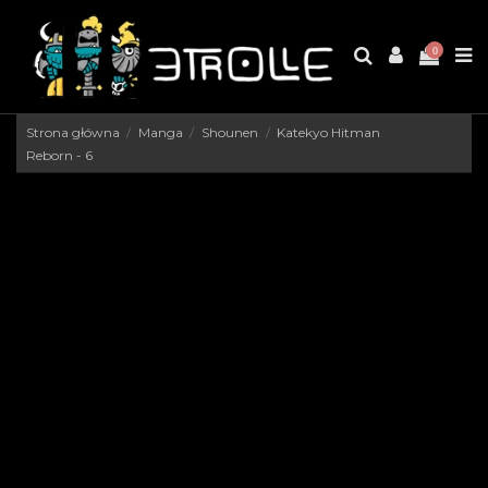
0
Strona główna
Manga
Shounen
Katekyo Hitman
Reborn - 6