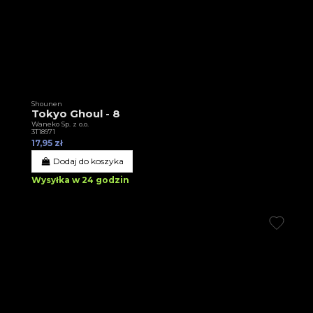
Shounen
Tokyo Ghoul - 8
Waneko Sp. z o.o.
3T18971
17,95 zł
Dodaj do koszyka
Wysyłka w 24 godzin