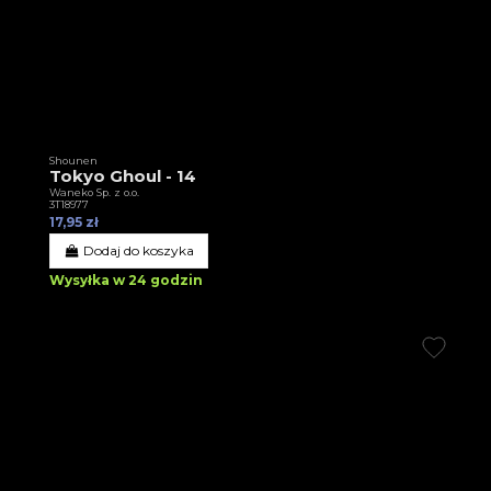
Shounen
Tokyo Ghoul - 14
Waneko Sp. z o.o.
3T18977
17,95 zł
Dodaj do koszyka
Wysyłka w 24 godzin