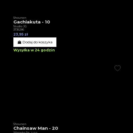
Shounen
Gachiakuta - 10
Studio JG
3T36286
23,95 zł
Dodaj do koszyka
Wysyłka w 24 godzin
Shounen
Chainsaw Man - 20
Waneko Sp. z o.o.