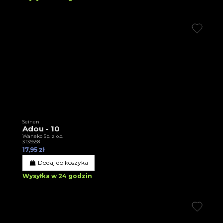
Seinen
Adou - 10
Waneko Sp. z o.o.
3T36558
17,95 zł
Dodaj do koszyka
Wysyłka w 24 godzin