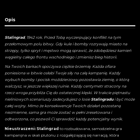
Opis
Stalingrad
, 1942 rok. Przed Tobą wyczerpujący konflikt na tym
przełomowym polu bitwy. Gdy kule i bomby rozrywają miasto na
strzępy, tylko spryt i męstwo mogą sprawić, że zdobędziesz kamień
węgielny całego frontu wschodniego i zmienisz bieg historii.
Na Twoich barkach spoczywa ciężkie brzemię. Każda ofiara
poniesiona w bitwie osłabi Twoje siły na całą kampanię. Każdy
wybuch bomby i pocisk moździerzowy pozostawia ziemię, o którą
walczysz, w jeszcze większej ruinie. Każdy centymetr stracony na
rzecz wroga przybliża Cię do ostatecznej klęski. W trakcie piętnastu
nieliniowych scenariuszy zadecydujesz o losie
Stalingradu
i być może
całej wojny. Mimo że konsekwencje Twoich działań pozostaną
niezmienne, sama gra może zostać w pełni zresetowana i
odtworzona, co pozwoli Ci sprawdzić każdy potencjalny wynik.
Nieustraszeni: Stalingrad
to rozbudowana, samodzielna gra
kampanijna w skali plutonu z rozgałęziającą się narracją, która