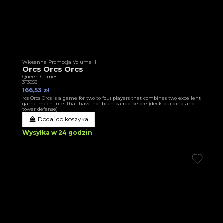
Wiosenna Promocja Volume II
Orcs Orcs Orcs
Queen Games
3T3958
166,53 zł
rcs Orcs Orcs is a game for two to four players that combines two excellent
game mechanics that have not been paired before (deck building and
tower defense)
Dodaj do koszyka
Wysyłka w 24 godzin