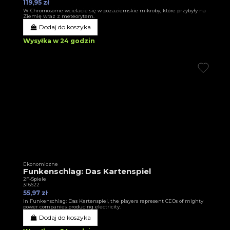
119,95 zł
W Chromosome wcielacie się w pozaziemskie mikroby, które przybyły na
Ziemię wraz z meteorytem.
Dodaj do koszyka
Wysyłka w 24 godzin
Ekonomiczne
Funkenschlag: Das Kartenspiel
2F-Spiele
3T6622
55,97 zł
In Funkenschlag: Das Kartenspiel, the players represent CEOs of mighty
power companies producing electricity.
Dodaj do koszyka