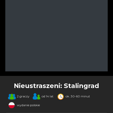
Nieustraszeni: Stalingrad
2 graczy
od 14 lat
ok. 30-60 minut
wydanie polskie