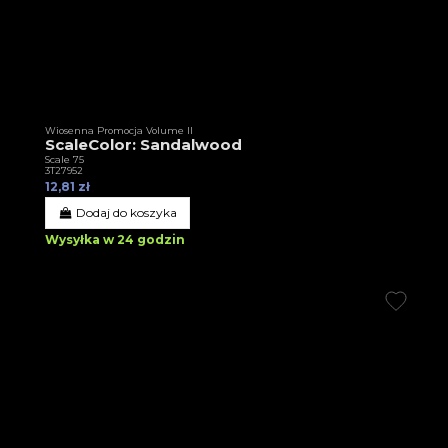
Wiosenna Promocja Volume II
ScaleColor: Sandalwood
Scale 75
3T27952
12,81 zł
Dodaj do koszyka
Wysyłka w 24 godzin