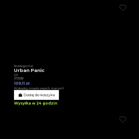
Strategiczne
Urban Panic
G3
3T3938
109,11 zł
Wybuduj miasto swoich marzeń!
Dodaj do koszyka
Wysyłka w 24 godzin