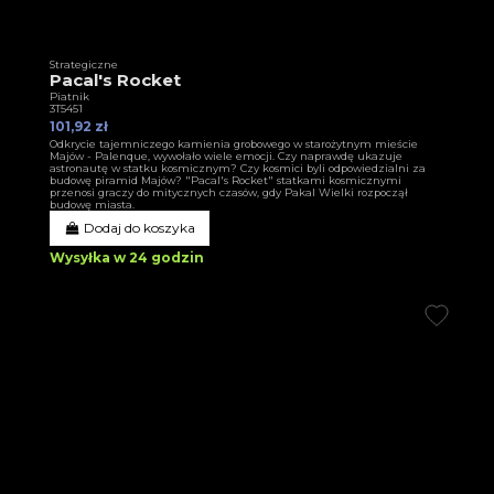
Strategiczne
Pacal's Rocket
Piatnik
3T5451
101,92 zł
Odkrycie tajemniczego kamienia grobowego w starożytnym mieście
Majów - Palenque, wywołało wiele emocji. Czy naprawdę ukazuje
astronautę w statku kosmicznym? Czy kosmici byli odpowiedzialni za
budowę piramid Majów? "Pacal's Rocket" statkami kosmicznymi
przenosi graczy do mitycznych czasów, gdy Pakal Wielki rozpoczął
budowę miasta.
Dodaj do koszyka
Wysyłka w 24 godzin