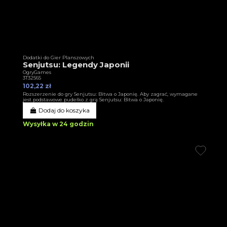
Dodatki do Gier Planszowych
Senjutsu: Legendy Japonii
OgryGames
3T32565
102,22 zł
Rozszerzenie do gry Senjutsu: Bitwa o Japonię. Aby zagrać, wymagane
jest podstawowe pudełko z grą Senjutsu: Bitwa o Japonię.
Dodaj do koszyka
Wysyłka w 24 godzin