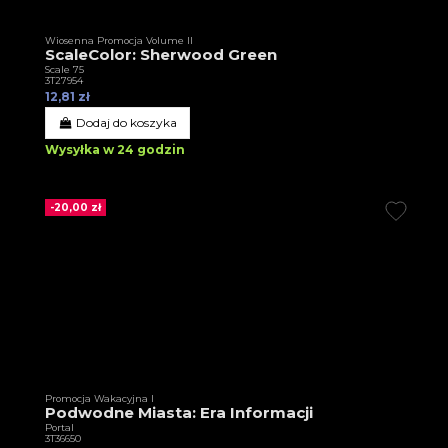
Wiosenna Promocja Volume II
ScaleColor: Sherwood Green
Scale 75
3T27954
12,81 zł
Dodaj do koszyka
Wysyłka w 24 godzin
-20,00 zł
Promocja Wakacyjna I
Podwodne Miasta: Era Informacji
Portal
3T36650