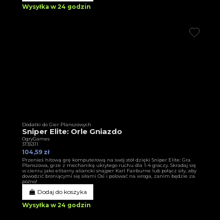
Wysyłka w 24 godzin
Dodatki do Gier Planszowych
Sniper Elite: Orle Gniazdo
OgryGames
3T35311
104,59 zł
Przenieś hitową grę komputerową na swój stół dzięki Sniper Elite: Gra
Planszowa, grze z mechaniką ukrytego ruchu dla 1-4 graczy. Skradaj się
w cieniu jako elitarny aliancki snajper Karl Fairburne lub połącz siły, aby
dowodzić broniącymi się siłami Osi i polować na wroga, zanim będzie za
późno!
Dodaj do koszyka
Wysyłka w 24 godzin