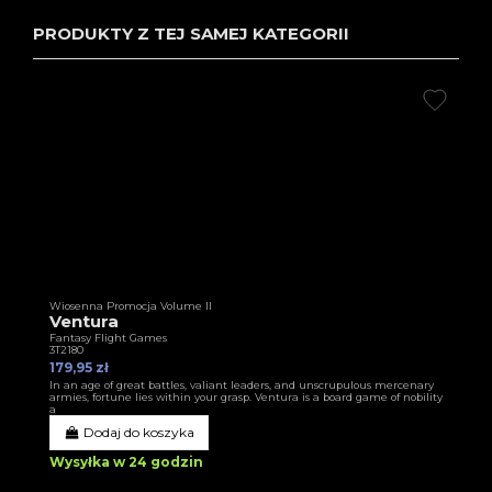
PRODUKTY Z TEJ SAMEJ KATEGORII
Wiosenna Promocja Volume II
Ventura
Fantasy Flight Games
3T2180
179,95 zł
In an age of great battles, valiant leaders, and unscrupulous mercenary
armies, fortune lies within your grasp. Ventura is a board game of nobility
a
Dodaj do koszyka
Wysyłka w 24 godzin