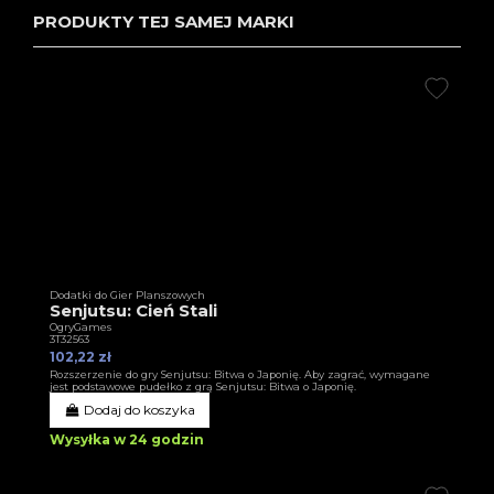
PRODUKTY TEJ SAMEJ MARKI
Dodatki do Gier Planszowych
Senjutsu: Cień Stali
OgryGames
3T32563
102,22 zł
Rozszerzenie do gry Senjutsu: Bitwa o Japonię. Aby zagrać, wymagane
jest podstawowe pudełko z grą Senjutsu: Bitwa o Japonię.
Dodaj do koszyka
Wysyłka w 24 godzin