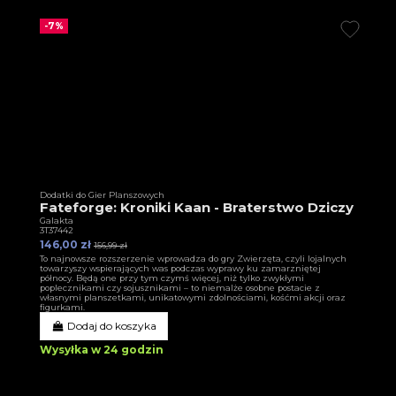
-7%
Dodatki do Gier Planszowych
Fateforge: Kroniki Kaan - Braterstwo Dziczy
Galakta
3T37442
146,00 zł
156,99 zł
To najnowsze rozszerzenie wprowadza do gry Zwierzęta, czyli lojalnych
towarzyszy wspierających was podczas wyprawy ku zamarzniętej
północy. Będą one przy tym czymś więcej, niż tylko zwykłymi
poplecznikami czy sojusznikami – to niemalże osobne postacie z
własnymi planszetkami, unikatowymi zdolnościami, kośćmi akcji oraz
figurkami.
Dodaj do koszyka
Wysyłka w 24 godzin