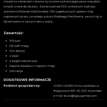
rozszerza zakres serii i stawia wyzwania wykraczające poza wszystko,
co było znane do tej pory. Zawiera ponad 300 unikalnych ilustracji
autorstwa Rolanda MacDonalda i 150 sugestywnych opisów misji
napisanych przez uznanego autora Robbiego MacNivena, zanurz się w
tej kampanii w samym sercu wojny.
Zawartość:
375 kart
129 kafli mapy
204 żetony
4 kości
2 książki scenariuszy
Mapnik (książka z mapami misji)
instrukcja
DODATKOWE INFORMACJE
Podmiot gospodarczy:
OGRY GAMES Anna Leżańska ul.
Księżycowa 16/7, 62-020 Swarzędz
e-mail: biuro@ogrygames.com