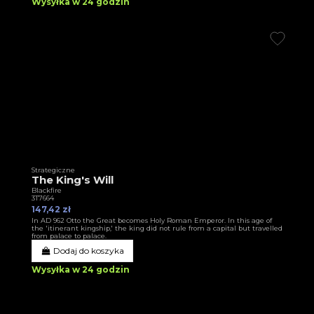
Wysyłka w 24 godzin
Strategiczne
The King's Will
Blackfire
3T7664
147,42 zł
In AD 962 Otto the Great becomes Holy Roman Emperor. In this age of
the 'itinerant kingship,' the king did not rule from a capital but travelled
from palace to palace.
Dodaj do koszyka
Wysyłka w 24 godzin