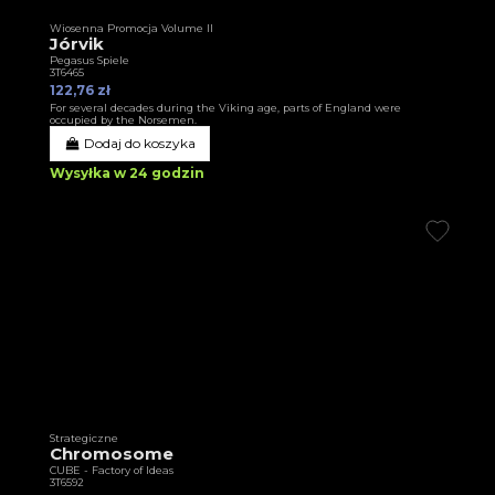
Wiosenna Promocja Volume II
Jórvik
Pegasus Spiele
3T6465
122,76 zł
For several decades during the Viking age, parts of England were
occupied by the Norsemen.
Dodaj do koszyka
Wysyłka w 24 godzin
Strategiczne
Chromosome
CUBE - Factory of Ideas
3T6592