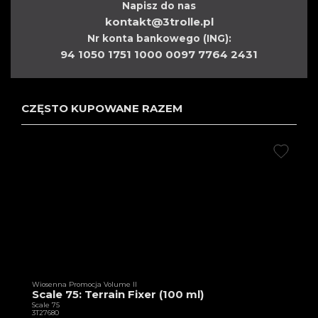
Napisz do nas
kontakt@3trolle.pl
Nr konta bankowego (ING):
94 1050 1751 1000 0097 7764 2431
CZĘSTO KUPOWANE RAZEM
Wiosenna Promocja Volume II
Scale 75: Terrain Fixer (100 ml)
Scale 75
3T27680