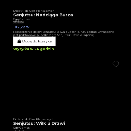
Dodatki do Gier Planszowych
Senjutsu: Nadciąga Burza
OgryGames
3T32566
102,22 zł
Rozszerzenie do gry Senjutsu: Bitwa o Japonię. Aby zagrać, wymagane
jest podstawowe pudełko z grą Senjutsu: Bitwa o Japonię.
Dodaj do koszyka
Wysyłka w 24 godzin
Dodatki do Gier Planszowych
Senjutsu: Wilk u Drzwi
OgryGames
3T32567