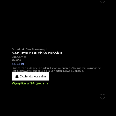
Dodatki do Gier Planszowych
Senjutsu: Duch w mroku
OgryGames
3T32568
56,25 zł
Rozszerzenie do gry Senjutsu: Bitwa o Japonię. Aby zagrać, wymagane
jest podstawowe pudełko z grą Senjutsu: Bitwa o Japonię.
Dodaj do koszyka
Wysyłka w 24 godzin