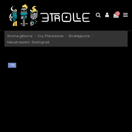
0
Strona główna
Gry Planszowe
Strategiczne
Nieustraszeni: Stalingrad
-7%