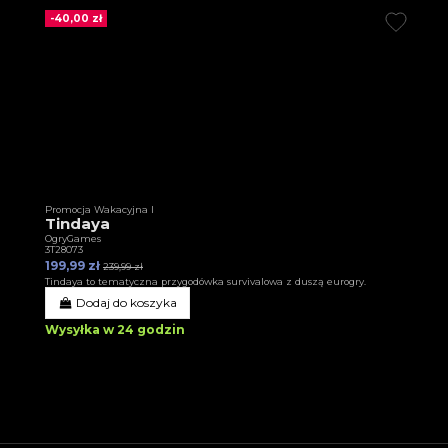
-40,00 zł
Promocja Wakacyjna I
Tindaya
OgryGames
3T28073
199,99 zł
239,99 zł
Tindaya to tematyczna przygodówka survivalowa z duszą eurogry.
Dodaj do koszyka
Wysyłka w 24 godzin