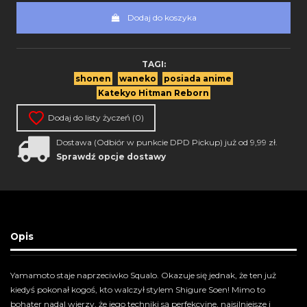
Dodaj do koszyka
TAGI:
shonen
waneko
posiada anime
Katekyo Hitman Reborn
Dodaj do listy życzeń (
0
)
Dostawa (Odbiór w punkcie DPD Pickup) już od 9,99 zł.
Sprawdź opcje dostawy
Opis
Yamamoto staje naprzeciwko Squalo. Okazuje się jednak, że ten już
kiedyś pokonał kogoś, kto walczył stylem Shigure Soen! Mimo to
bohater nadal wierzy, że jego techniki są perfekcyjne, najsilniejsze i