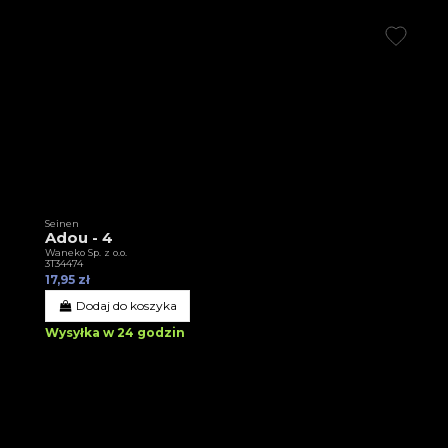
Seinen
Adou - 4
Waneko Sp. z o.o.
3T34474
17,95 zł
Dodaj do koszyka
Wysyłka w 24 godzin