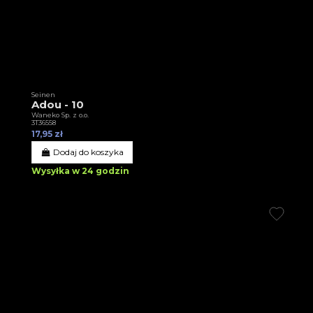
Seinen
Adou - 10
Waneko Sp. z o.o.
3T36558
17,95 zł
Dodaj do koszyka
Wysyłka w 24 godzin