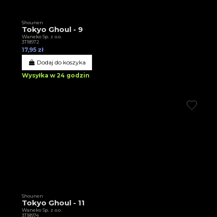
Shounen
Tokyo Ghoul - 9
Waneko Sp. z o.o.
3T18972
17,95 zł
Dodaj do koszyka
Wysyłka w 24 godzin
Shounen
Tokyo Ghoul - 11
Waneko Sp. z o.o.
3T18974