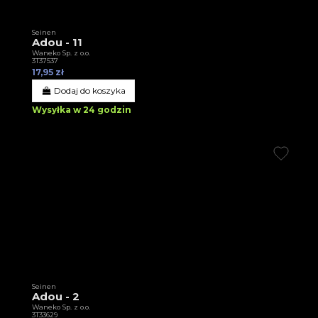
Seinen
Adou - 11
Waneko Sp. z o.o.
3T37537
17,95 zł
Dodaj do koszyka
Wysyłka w 24 godzin
Seinen
Adou - 2
Waneko Sp. z o.o.
3T33629