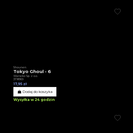
Shounen
Tokyo Ghoul - 6
Waneko Sp. z o.o.
3T18969
17,95 zł
Dodaj do koszyka
Wysyłka w 24 godzin