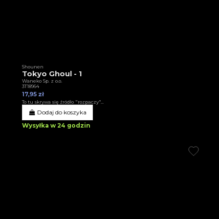
Shounen
Tokyo Ghoul - 1
Waneko Sp. z o.o.
3T18964
17,95 zł
To tu skrywa się źródło "rozpaczy"...
Dodaj do koszyka
Wysyłka w 24 godzin