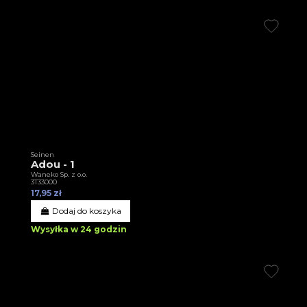
Seinen
Adou - 1
Waneko Sp. z o.o.
3T33000
17,95 zł
Dodaj do koszyka
Wysyłka w 24 godzin