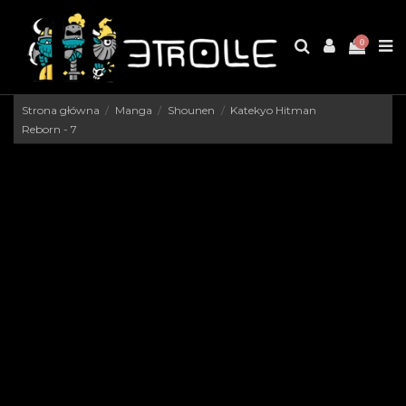
0
Strona główna
Manga
Shounen
Katekyo Hitman
Reborn - 7