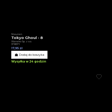
Shounen
Tokyo Ghoul - 8
Waneko Sp. z o.o.
3T18971
17,95 zł
Dodaj do koszyka
Wysyłka w 24 godzin