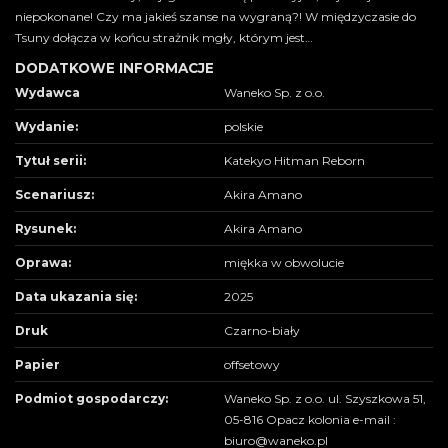
niepokonane! Czy ma jakieś szanse na wygraną?! W międzyczasie do
Tsuny dołącza w końcu strażnik mgły, którym jest…
DODATKOWE INFORMACJE
Wydawca
Waneko Sp. z o.o.
Wydanie:
polskie
Tytuł serii:
Katekyo Hitman Reborn
Scenariusz:
Akira Amano
Rysunek:
Akira Amano
Oprawa:
miękka w obwolucie
Data ukazania się:
2025
Druk
Czarno-biały
Papier
offsetowy
Podmiot gospodarczy:
Waneko Sp. z o.o. ul. Szyszkowa 51,
05-816 Opacz kolonia e-mail :
biuro@waneko.pl