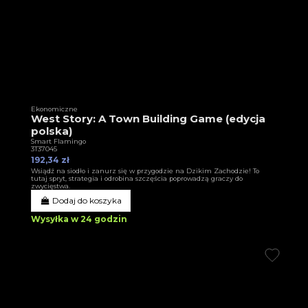
Ekonomiczne
West Story: A Town Building Game (edycja
polska)
Smart Flamingo
3T37045
192,34 zł
Wsiądź na siodło i zanurz się w przygodzie na Dzikim Zachodzie! To
tutaj spryt, strategia i odrobina szczęścia poprowadzą graczy do
zwycięstwa.
Dodaj do koszyka
Wysyłka w 24 godzin