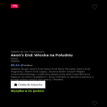
-7%
Dodatki do Gier Planszowych
Aeon’s End: Wioska na Południu
Portal
3T35474
60,44 zł
64,99 zł
Dodatek do gier Aeon’s End, Aeon’s End: Nowy Początek, Aeon’s End:
Wygnańcy i Aeon’s End: Legacy. Zawiera dwóch nowych Magów:
zmiennokształtnego i uzdolnioną obrończynię, dwie nowe Nemezis:
Kopacza ze swoimi pułapkami i Żywą Twierdzę ze specjalną planszą, a
do tego zestaw nowych kart graczy i Skarbów.
Dodaj do koszyka
Wysyłka w 24 godzin