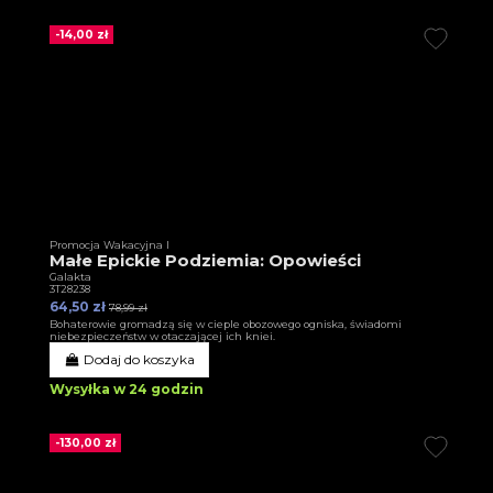
-14,00 zł
Promocja Wakacyjna I
Małe Epickie Podziemia: Opowieści
Galakta
3T28238
64,50 zł
78,99 zł
Bohaterowie gromadzą się w cieple obozowego ogniska, świadomi
niebezpieczeństw w otaczającej ich kniei.
Dodaj do koszyka
Wysyłka w 24 godzin
-130,00 zł