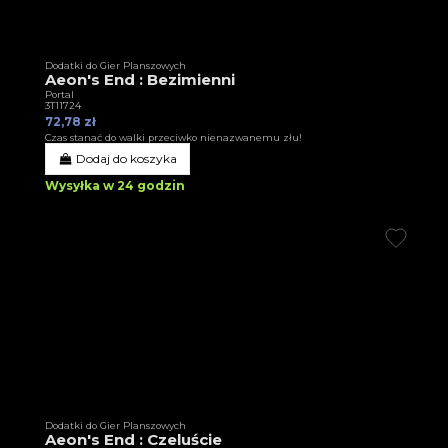
Dodatki do Gier Planszowych
Aeon's End : Bezimienni
Portal
3T11724
72,78 zł
Czas stanać do walki przeciwko nienazwanemu złu!
Dodaj do koszyka
Wysyłka w 24 godzin
Dodatki do Gier Planszowych
Aeon's End : Czeluście