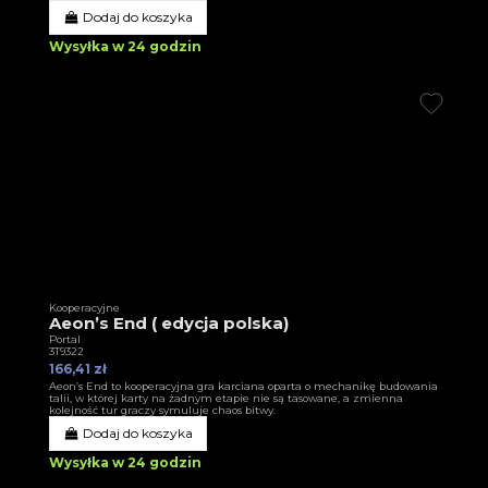
Dodaj do koszyka
Wysyłka w 24 godzin
Kooperacyjne
Aeon’s End ( edycja polska)
Portal
3T9322
166,41 zł
Aeon’s End to kooperacyjna gra karciana oparta o mechanikę budowania
talii, w której karty na żadnym etapie nie są tasowane, a zmienna
kolejność tur graczy symuluje chaos bitwy.
Dodaj do koszyka
Wysyłka w 24 godzin