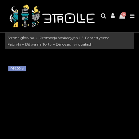
0
Strona główna
Promocja Wakacyjna I
Fantastyczne
Fabryki + Bitwa na Torty + Dinozaur w opałach
-164,00 zł