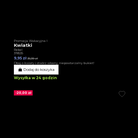
Promocja Wakacyjna I
Kwiatki
Rebel
3T8535
9,95 zł
36,99 zł
Dbaj o kwiaty i stwórz własny, niepowtarzalny bukiet!
Dodaj do koszyka
Wysyłka w 24 godzin
-20,00 zł