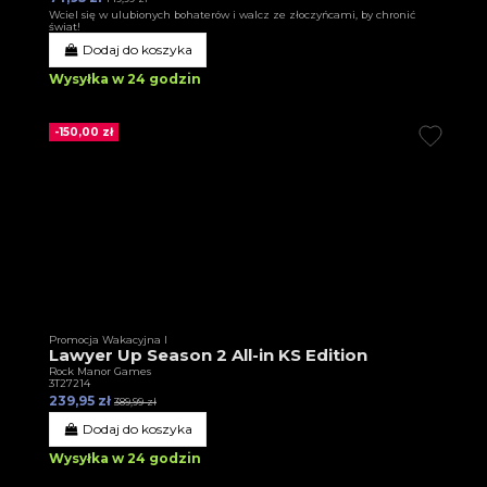
Wciel się w ulubionych bohaterów i walcz ze złoczyńcami, by chronić
świat!
Dodaj do koszyka
Wysyłka w 24 godzin
-150,00 zł
Promocja Wakacyjna I
Lawyer Up Season 2 All-in KS Edition
Rock Manor Games
3T27214
239,95 zł
389,99 zł
Dodaj do koszyka
Wysyłka w 24 godzin