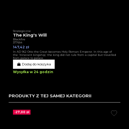
Strategiczne
The King's Will
Blackfire
3T7664
147,42 zł
In AD 962 Otto the Great becomes Holy Roman Emperor. In this age of
the 'itinerant kingship,' the king did not rule from a capital but travelled
from palace to palace.
Dodaj do koszyka
Wysyłka w 24 godzin
PRODUKTY Z TEJ SAMEJ KATEGORII
-27,00 zł