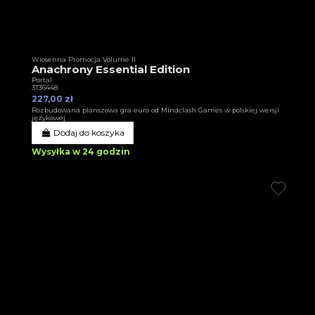
Wiosenna Promocja Volume II
Anachrony Essential Edition
Portal
3T36448
227,00 zł
Rozbudowana planszowa gra euro od Mindclash Games w polskiej wersji
językowej
Dodaj do koszyka
Wysyłka w 24 godzin