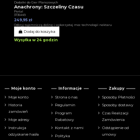
Dodatki do Gier Planszowych
Anachrony: Szczeliny Czasu
Portal
3T36449
249,95 zł
Odkryj tajemniczą dolinę i wykorzystaj moc technologii nektaru
Dodaj do koszyka
Wysyłka w 24 godzin
Moje konto
Informacje
Zakupy
Moje konto
Strona o nas
Sposoby Płatności
Historia
Regulamin
Sposoby dostawy
zamówień
Program
Czas Realizacji
Moje adresy
Rabatowy
Zamówienia
Instrukcja
Kontakt z nami
Odstąpienie od
odzyskanie hasła
umowy
Polityka