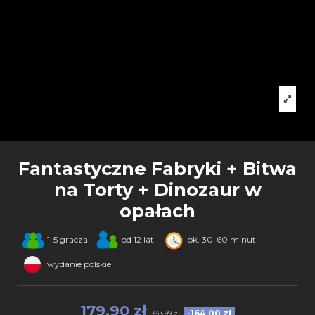
Fantastyczne Fabryki + Bitwa
na Torty + Dinozaur w
opałach
1-5 gracza
od 12 lat
ok. 30-60 minut
wydanie polskie
179,90 zł
-164,00 zł
343,99 zł