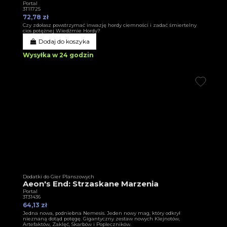
Portal
3T11725
72,78 zł
Czy zdołasz powstrzymać inwazję hordy ciemności i zadać śmiertelny
cios potężnej Wiedźmie Hordy?
Dodaj do koszyka
Wysyłka w 24 godzin
Dodatki do Gier Planszowych
Aeon's End: Strzaskane Marzenia
Portal
3T31436
64,13 zł
Jedna nowa, podniebna Nemesis. Jeden nowy mag, który odkrył
nieznaną dotąd potęgę. Gigantyczny zestaw nowych Klejnotów,
Artefaktów, Zaklęć, Skarbów i Popleczników.