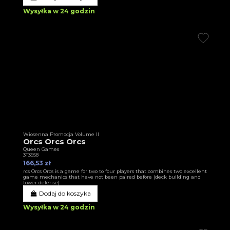
Wysyłka w 24 godzin
Wiosenna Promocja Volume II
Orcs Orcs Orcs
Queen Games
3T3958
166,53 zł
rcs Orcs Orcs is a game for two to four players that combines two excellent
game mechanics that have not been paired before (deck building and
tower defense)
Dodaj do koszyka
Wysyłka w 24 godzin