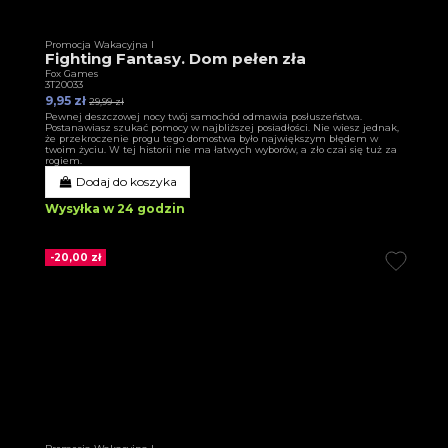
Promocja Wakacyjna I
Fighting Fantasy. Dom pełen zła
Fox Games
3T20033
9,95 zł
29,99 zł
Pewnej deszczowej nocy twój samochód odmawia posłuszeństwa.
Postanawiasz szukać pomocy w najbliższej posiadłości. Nie wiesz jednak,
że przekroczenie progu tego domostwa było największym błędem w
twoim życiu. W tej historii nie ma łatwych wyborów, a zło czai się tuż za
rogiem.
Dodaj do koszyka
Wysyłka w 24 godzin
-20,00 zł