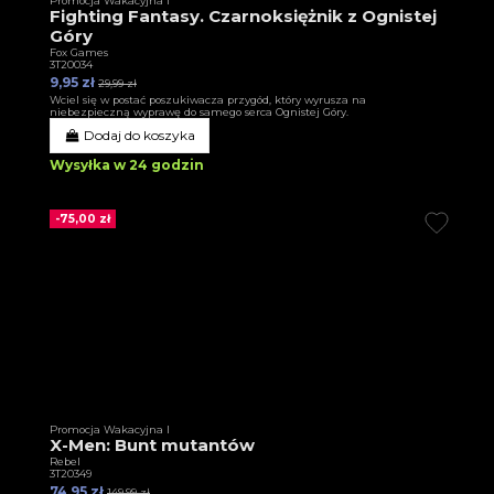
Promocja Wakacyjna I
Fighting Fantasy. Czarnoksiężnik z Ognistej
Góry
Fox Games
3T20034
9,95 zł
29,99 zł
Wciel się w postać poszukiwacza przygód, który wyrusza na
niebezpieczną wyprawę do samego serca Ognistej Góry.
Dodaj do koszyka
Wysyłka w 24 godzin
-75,00 zł
Promocja Wakacyjna I
X-Men: Bunt mutantów
Rebel
3T20349
74,95 zł
149,99 zł