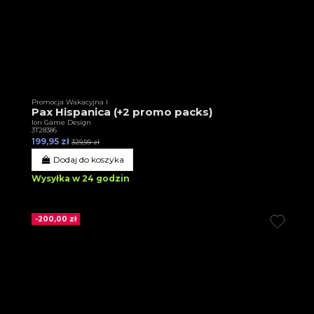
Promocja Wakacyjna I
Pax Hispanica (+2 promo packs)
Ion Game Design
3T28386
199,95 zł
329,99 zł
Dodaj do koszyka
Wysyłka w 24 godzin
-200,00 zł