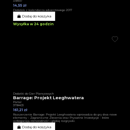
3T8497
14,55 zł
Dodatek z kalendarza adwentowego 2017
Dodaj do koszyka
Wysyłka w 24 godzin
Dodatki do Gier Planszowych
Barrage: Projekt Leeghwatera
Portal
3T18403
161,21 zł
Rozszerzenie Barrage: Projekt Leeghwatera wprowadza do gry dwa nowe
elementy – Zagraniczne Zlecenia oraz Prywatne Inwestycje - które
wzbogacają różnorodność i głębię rozgrywki.
Dodaj do koszyka