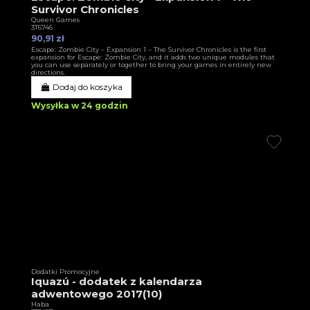
Survivor Chronicles
Queen Games
3T6746
90,91 zł
Escape: Zombie City – Expansion 1 – The Survivor Chronicles is the first
expansion for Escape: Zombie City, and it adds two unique modules that
you can use separately or together to bring your games in entirely new
directions.
Dodaj do koszyka
Wysyłka w 24 godzin
Dodatki Promocyjne
Iquazú - dodatek z kalendarza
adwentowego 2017(10)
Haba