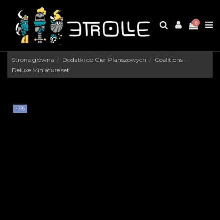
0
Strona główna
Dodatki do Gier Planszowych
Coalitions -
Deluxe Miniature set
-7%