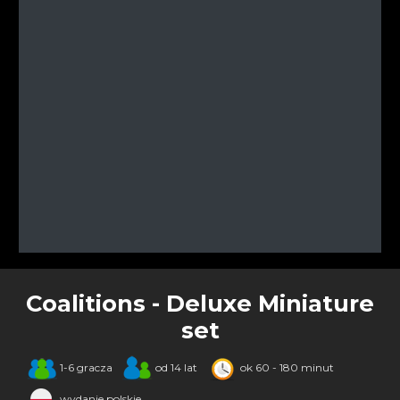
Coalitions - Deluxe Miniature
set
1-6 gracza
od 14 lat
ok 60 - 180 minut
wydanie polskie