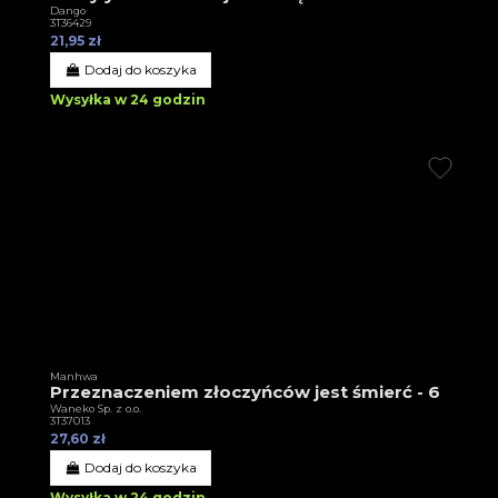
Dango
3T36429
21,95 zł
Dodaj do koszyka
Wysyłka w 24 godzin
Manhwa
Przeznaczeniem złoczyńców jest śmierć - 6
Waneko Sp. z o.o.
3T37013
27,60 zł
Dodaj do koszyka
Wysyłka w 24 godzin