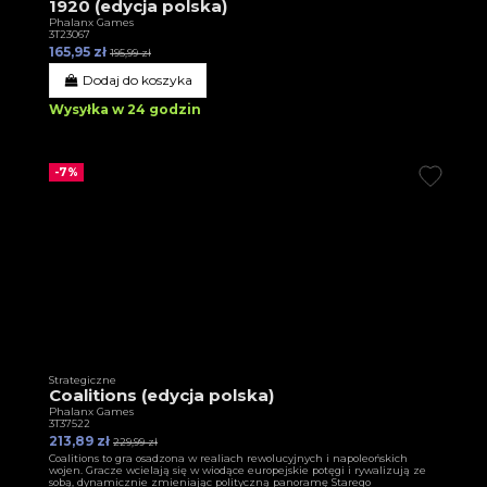
1920 (edycja polska)
Phalanx Games
3T23067
165,95 zł
195,99 zł
Dodaj do koszyka
Wysyłka w 24 godzin
-7%
Strategiczne
Coalitions (edycja polska)
Phalanx Games
3T37522
213,89 zł
229,99 zł
Coalitions to gra osadzona w realiach rewolucyjnych i napoleońskich
wojen. Gracze wcielają się w wiodące europejskie potęgi i rywalizują ze
sobą, dynamicznie zmieniając polityczną panoramę Starego