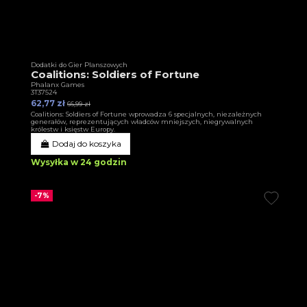
Dodatki do Gier Planszowych
Coalitions: Soldiers of Fortune
Phalanx Games
3T37524
62,77 zł
66,99 zł
Coalitions: Soldiers of Fortune wprowadza 6 specjalnych, niezależnych
generałów, reprezentujących władców mniejszych, niegrywalnych
królestw i księstw Europy.
Dodaj do koszyka
Wysyłka w 24 godzin
-7%