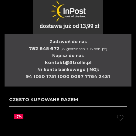
Zadzwoń do nas
782 645 672
(W godzinach 9-15 pon-pt)
Napisz do nas
kontakt@3trolle.pl
Nr konta bankowego (ING):
94 1050 1751 1000 0097 7764 2431
CZĘSTO KUPOWANE RAZEM
-7%