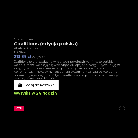
Strategiczne
Coalitions (edycja polska)
Phalanx Games
3T37522
213,89 zł
229,99 zł
Coalitions to gra osadzona w realiach rewolucyjnych i napoleońskich
wojen. Gracze wcielają się w wiodące europejskie potęgi i rywalizują ze
sobą, dynamicznie zmieniając polityczną panoramę Starego
Kontynentu. Innowacyjny i elegancki system umożliwia odtworzenie
najważniejszych wydarzeń tych konfliktów, ale pozwala także tworzyć
własne, wiarygodne historie...
Dodaj do koszyka
Wysyłka w 24 godzin
-7%