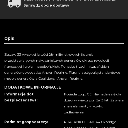
Sprawdź opcje dostawy
Opis
Zestaw 33 wysokiej jakości 28-milimetrowych figurek
przedstawiających najważniejszych generałów okresu rewolucji
francuskiej i wojen napoleońskich. Ponadto trzech hiszpańskich
generałów do dodatku Ancien Régime. Figurki zastępują standardowe
meeple generałów z Coalitions i Ancien Régime.
DODATKOWE INFORMACJE
Informacje dot.
Posiada Logo CE. Nie nadaje się dla
bezpieczeństwa:
dzieci w wieku poniżej 3 lat. Zawiera
małe elementy - ryzyko
zadławienia.
Podmiot gospodarczy:
PHALANX LTD 40-44 Uxbridge
Road, London, W5 2BS | United