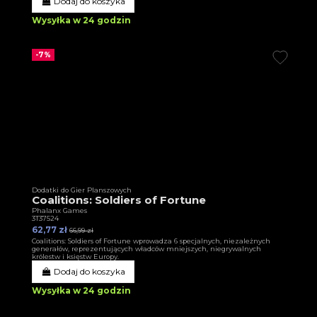
Dodaj do koszyka
Wysyłka w 24 godzin
-7%
Dodatki do Gier Planszowych
Coalitions: Soldiers of Fortune
Phalanx Games
3T37524
62,77 zł
66,99 zł
Coalitions: Soldiers of Fortune wprowadza 6 specjalnych, niezależnych
generałów, reprezentujących władców mniejszych, niegrywalnych
królestw i księstw Europy.
Dodaj do koszyka
Wysyłka w 24 godzin