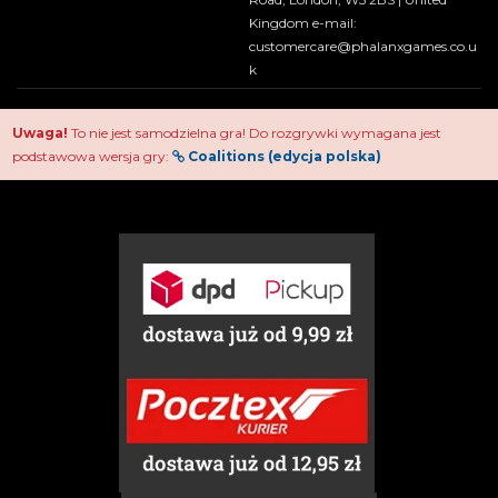
Kingdom e-mail:
customercare@phalanxgames.co.u
k
Uwaga!
To nie jest samodzielna gra! Do rozgrywki wymagana jest
podstawowa wersja gry:
Coalitions (edycja polska)