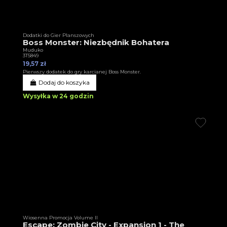
Dodatki do Gier Planszowych
Boss Monster: Niezbędnik Bohatera
Muduko
3T5849
19,57 zł
Pierwszy dodatek do gry karcianej Boss Monster.
Dodaj do koszyka
Wysyłka w 24 godzin
Wiosenna Promocja Volume II
Escape: Zombie City - Expansion 1 - The