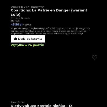
Dodatki do Gier Planszowych
Coalitions: La Patrie en Danger (wariant
solo)
Phalanx Games
3T37525
45,56 zł
48,99 zł
W podstawowym trybie solo gry Coalitions gracz kontroluje wszystkie
europejskie państwa z wyjątkiem Francji i stara się powstrzymać
Napoleona. Dodatek Levée En Masse odwraca tę perspektywę!
Dodaj do koszyka
Wysyłka w 24 godzin
Slice of Life
Kiedy yakuza zostaje niańką - 13