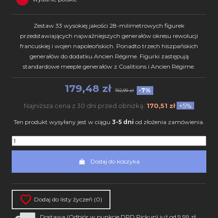
Zestaw 33 wysokiej jakości 28-milimetrowych figurek
przedstawiających najważniejszych generałów okresu rewolucji
francuskiej i wojen napoleońskich. Ponadto trzech hiszpańskich
generałów do dodatku Ancien Régime. Figurki zastępują
standardowe meeple generałów z Coalitions i Ancien Régime.
179,48 zł
-7%
192,99 zł
Najniższa cena z 30 dni przed obniżką:
170,51 zł
+5%
Ten produkt wysyłany jest w ciągu
3-5 dni
od złożenia zamówienia.
Dodaj do koszyka
Dodaj do listy życzeń (
0
)
Dostawa (Odbiór w punkcie DPD Pickup) już od 9,99 zł.