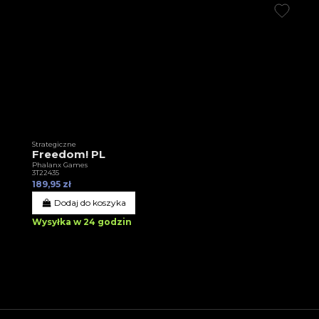
Strategiczne
Freedom! PL
Phalanx Games
3T22435
189,95 zł
Dodaj do koszyka
Wysyłka w 24 godzin