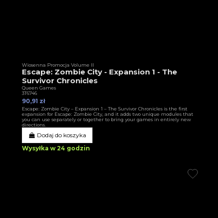
Wiosenna Promocja Volume II
Escape: Zombie City - Expansion 1 - The
Survivor Chronicles
Queen Games
3T6746
90,91 zł
Escape: Zombie City – Expansion 1 – The Survivor Chronicles is the first
expansion for Escape: Zombie City, and it adds two unique modules that
you can use separately or together to bring your games in entirely new
directions.
Dodaj do koszyka
Wysyłka w 24 godzin