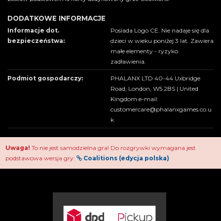
DODATKOWE INFORMACJE
Informacje dot.
Posiada Logo CE. Nie nadaje się dla
bezpieczeństwa:
dzieci w wieku poniżej 3 lat. Zawiera
małe elementy - ryzyko
zadławienia.
Podmiot gospodarczy:
PHALANX LTD 40-44 Uxbridge
Road, London, W5 2BS | United
Kingdom e-mail:
customercare@phalanxgames.co.u
k
Uwaga!
To nie jest samodzielna gra! Do rozgrywki wymagana jest
podstawowa wersja gry:
Coalitions (edycja polska)