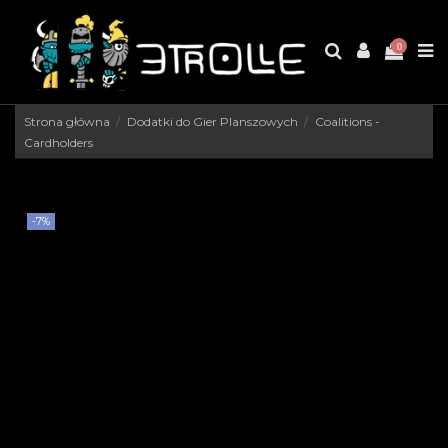
0
Strona główna
Dodatki do Gier Planszowych
Coalitions -
Cardholders
-7%