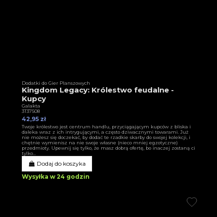
Dodatki do Gier Planszowych
Kingdom Legacy: Królestwo feudalne -
Kupcy
Galakta
3T37508
42,95 zł
Twoje królestwo jest centrum handlu, przyciągającym kupców z bliska i
daleka wraz z ich intrygującymi, a często dziwacznymi towarami. Już
nie możesz się doczekać, by dodać te rzadkie skarby do swojej kolekcji, i
chętnie wymienisz na nie swoje własne (nieco mniej egzotyczne)
przedmioty. Upewnij się tylko, że masz dobrą ofertę, bo inaczej zostaną ci
tylko...
Dodaj do koszyka
Wysyłka w 24 godzin