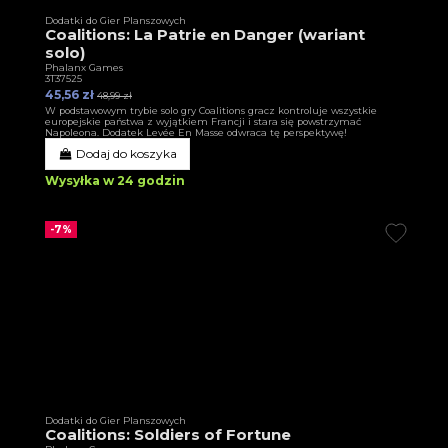
Dodatki do Gier Planszowych
Coalitions: La Patrie en Danger (wariant
solo)
Phalanx Games
3T37525
45,56 zł
48,99 zł
W podstawowym trybie solo gry Coalitions gracz kontroluje wszystkie
europejskie państwa z wyjątkiem Francji i stara się powstrzymać
Napoleona. Dodatek Levée En Masse odwraca tę perspektywę!
Dodaj do koszyka
Wysyłka w 24 godzin
-7%
Dodatki do Gier Planszowych
Coalitions: Soldiers of Fortune