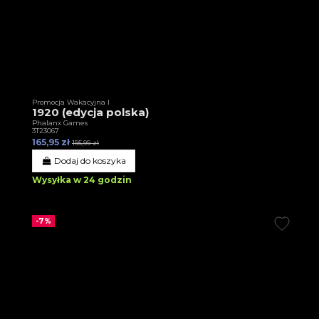
Promocja Wakacyjna I
1920 (edycja polska)
Phalanx Games
3T23067
165,95 zł
195,99 zł
Dodaj do koszyka
Wysyłka w 24 godzin
-7%