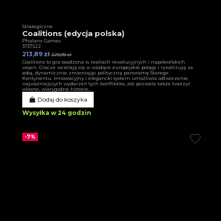
Strategiczne
Coalitions (edycja polska)
Phalanx Games
3T37522
213,89 zł
229,99 zł
Coalitions to gra osadzona w realiach rewolucyjnych i napoleońskich
wojen. Gracze wcielają się w wiodące europejskie potęgi i rywalizują ze
sobą, dynamicznie zmieniając polityczną panoramę Starego
Kontynentu. Innowacyjny i elegancki system umożliwia odtworzenie
najważniejszych wydarzeń tych konfliktów, ale pozwala także tworzyć
własne, wiarygodne historie...
Dodaj do koszyka
Wysyłka w 24 godzin
-7%