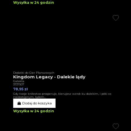
Wysyłka w 24 godzin
Dodatki do Gier Planszowych
Kingdom Legacy - Dalekie lądy
Galakta
3T37507
78,95 zł
Gdy twoje królestwo prosperuje, kierujesz wzrok ku dalekim, i póki co
niedostępnym, lądom...
Dodaj do koszyka
Wysyłka w 24 godzin