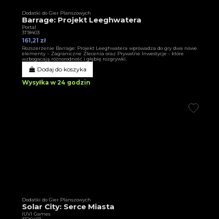
Dodatki do Gier Planszowych
Barrage: Projekt Leeghwatera
Portal
3T18403
161,21 zł
Rozszerzenie Barrage: Projekt Leeghwatera wprowadza do gry dwa nowe
elementy – Zagraniczne Zlecenia oraz Prywatne Inwestycje - które
wzbogacają różnorodność i głębię rozgrywki.
Dodaj do koszyka
Wysyłka w 24 godzin
Dodatki do Gier Planszowych
Solar City: Serce Miasta
IUVI Games