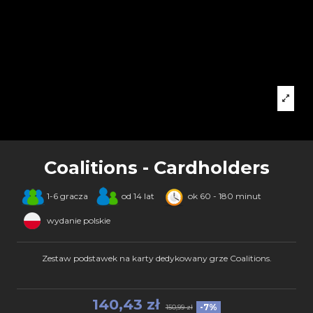
Coalitions - Cardholders
1-6 gracza
od 14 lat
ok 60 - 180 minut
wydanie polskie
Zestaw podstawek na karty dedykowany grze Coalitions.
140,43 zł
-7%
150,99 zł