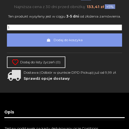
Najniższa cena z 30 dni przed obniżką:
133,41 zł
+5%
Ten produkt wysyłany jest w ciągu
3-5 dni
od złożenia zamówienia.
Dodaj do koszyka
Dodaj do listy życzeń (
0
)
Dostawa (Odbiór w punkcie DPD Pickup) już od 9,99 zł.
Sprawdź opcje dostawy
Opis
Zestaw podstawek na karty dedykowany grze Coalitions.