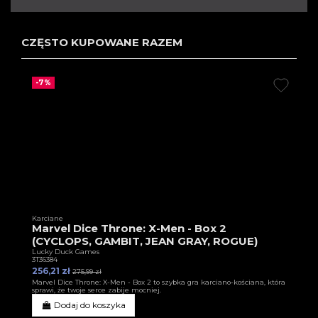
CZĘSTO KUPOWANE RAZEM
-7%
Karciane
Marvel Dice Throne: X-Men - Box 2
(CYCLOPS, GAMBIT, JEAN GRAY, ROGUE)
Lucky Duck Games
3T36384
256,21 zł
275,99 zł
Marvel Dice Throne: X-Men - Box 2 to szybka gra karciano-kościana, która
sprawi, że twoje serce zabije mocniej.
Dodaj do koszyka