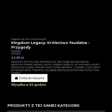
Dodatki do Gier Planszowych
Kingdom Legacy: Królestwo feudalne -
Przygody
Galakta
3T37509
42,95 zł
Opowieści brzmią zbyt fantastycznie, aby mogły być prawdziwe:
ogromne morskie potwory, syreny wiodące żeglarzy na manowce, smoki i
księżniczki, święte relikwie, które trzeba odnaleźć... A każda z tych spraw
jest paląco pilna. Wyprawy i przygody piętrzą się przed tobą niczym stos
zwojów.
Dodaj do koszyka
Wysyłka w 24 godzin
PRODUKTY Z TEJ SAMEJ KATEGORII