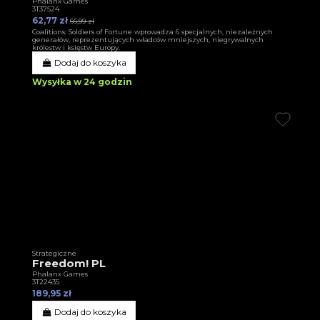
Phalanx Games
3T37524
62,77 zł
66,99 zł
Coalitions: Soldiers of Fortune wprowadza 6 specjalnych, niezależnych
generałów, reprezentujących władców mniejszych, niegrywalnych
królestw i księstw Europy.
Dodaj do koszyka
Wysyłka w 24 godzin
Strategiczne
Freedom! PL
Phalanx Games
3T22435
189,95 zł
Dodaj do koszyka