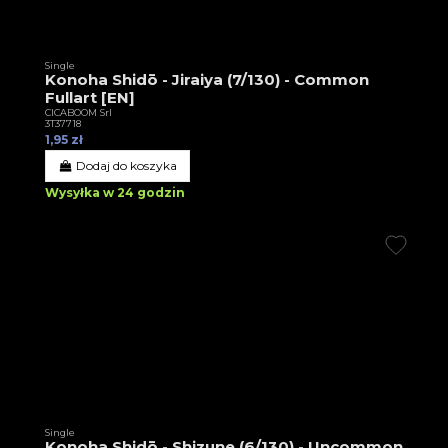
Single
Konoha Shidō - Jiraiya (7/130) - Common
Fullart [EN]
CICABOOM Srl
3T37718
1,95 zł
Dodaj do koszyka
Wysyłka w 24 godzin
Single
Konoha Shidō - Shizune (6/130) - Uncommon