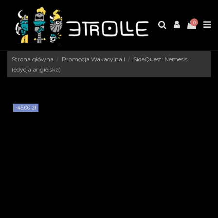
0
Strona główna
Promocja Wakacyjna I
SideQuest: Nemesis
(edycja angielska)
-45,00 zł