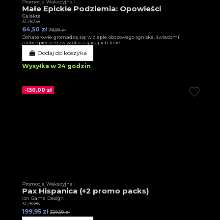
Promocja Wakacyjna I
Małe Epickie Podziemia: Opowieści
Galakta
3T28238
64,50 zł
78,99 zł
Bohaterowie gromadzą się w cieple obozowego ogniska, świadomi
niebezpieczeństw w otaczającej ich kniei.
Dodaj do koszyka
Wysyłka w 24 godzin
-130,00 zł
Promocja Wakacyjna I
Pax Hispanica (+2 promo packs)
Ion Game Design
3T28386
199,95 zł
329,99 zł