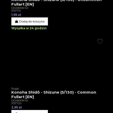
Fullart [EN]
CICABOOM Srl
3T37719
1,95 zł
Dodaj do koszyka
Wysyłka w 24 godzin
Single
Konoha Shidō - Shizune (5/130) - Common
Fullart [EN]
CICABOOM Srl
3T37720
2,95 zł