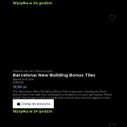
Wysyłka w 24 godzin
Dodatki do Gier Planszowych
Barcelona: New Building Bonus Tiles
Board and Dice
3T36048
19,90 zł
The Barcelona New Building Bonus Tiles expansion introduces fresh
bonus tiles that add new strategies and options to your gameplay. Place
these tiles to gain extra rewards and unlock new tactical opportunities.
Dodaj do koszyka
Wysyłka w 24 godzin