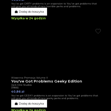
You've got DIRTY problems is an expansion to You've got problems that
will give you all kinds of new horrible perks and problems.
Dodaj do koszyka
Wysyłka w 24 godzin
Wiosenna Promocja Volume II
You've Got Problems Geeky Edition
Jack Dire Studios
3T8955
40,86 zł
You've got GEEKY problems is an expansion to You've got problems that
will give you all kinds of new geeky perks and problems.
Dodaj do koszyka
Wysyłka w 24 godzin