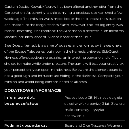
Captain Jessica Kowalski's crew has been offered another offer from the
Corporation. Apparently, a ship carrying a precious load vanished a few
weeks ago. The mission was simple: locate the ship, assess the situation
and make sure the cargo reaches Earth. However, the last log entry was
rather unsettling. She recorded: the AI of the ship detected alien lifeforms,
labelled Intruders, aboard. Silence is scarier than usual…
Side Quest: Nemesis is a game of puzzles and enigmas by the designers
of the Escape Tales series, but now in the Nemesis universe. SideQuest:
Nemesis offers captivating puzzles, an interesting scenario and difficult
choices to make while under pressure. The game will test your creativity,
your perception, your open-mindedness. Be aware the silence aboard is
not a good sign and intruders are hiding in the darkness. Complete your
mission and avoid being contaminated at all costs!
DODATKOWE INFORMACJE
Informacje dot.
Posiada Logo CE. Nie nadaje się dla
bezpieczeństwa:
dzieci w wieku poniżej 3 lat. Zawiera
małe elementy - ryzyko
zadławienia.
Podmiot gospodarczy:
Board and Dice Ryszarda Wagnera