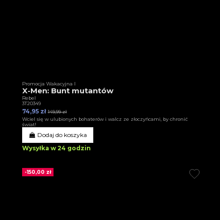
Promocja Wakacyjna I
X-Men: Bunt mutantów
Rebel
3T20349
74,95 zł
149,99 zł
Wciel się w ulubionych bohaterów i walcz ze złoczyńcami, by chronić
świat!
Dodaj do koszyka
Wysyłka w 24 godzin
-150,00 zł