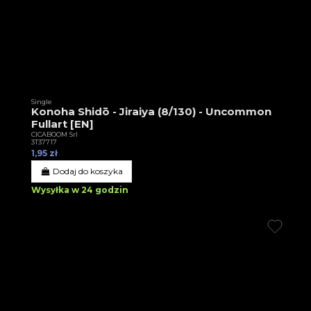
Single
Konoha Shidō - Jiraiya (8/130) - Uncommon
Fullart [EN]
CICABOOM Srl
3T37717
1,95 zł
Dodaj do koszyka
Wysyłka w 24 godzin