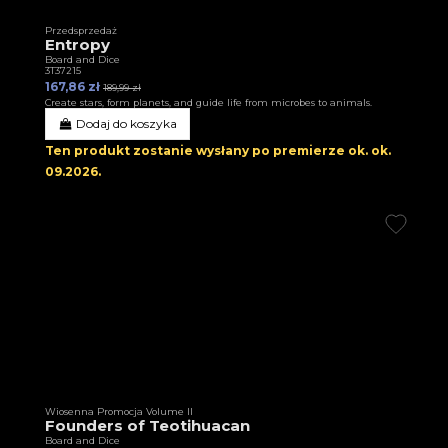
Przedsprzedaż
Entropy
Board and Dice
3T37215
167,86 zł
189,99 zł
Create stars, form planets, and guide life from microbes to animals.
Dodaj do koszyka
Ten produkt zostanie wysłany po premierze ok.
ok.
09.2026
.
Wiosenna Promocja Volume II
Founders of Teotihuacan
Board and Dice