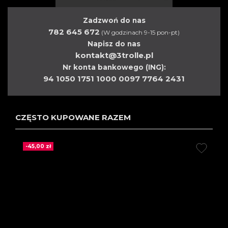
Zadzwoń do nas
782 645 672
(W godzinach 9-15 pon-pt)
Napisz do nas
kontakt@3trolle.pl
Nr konta bankowego (ING):
94 1050 1751 1000 0097 7764 2431
CZĘSTO KUPOWANE RAZEM
-45,00 zł