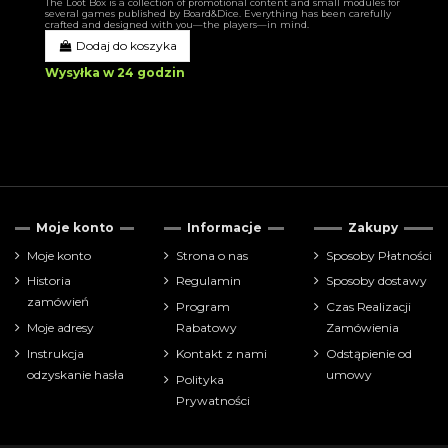
The Loot Box is a collection of promotional content and small modules for
several games published by Board&Dice. Everything has been carefully
crafted and designed with you—the players—in mind.
Dodaj do koszyka
Wysyłka w 24 godzin
Moje konto
Informacje
Zakupy
Moje konto
Strona o nas
Sposoby Płatności
Historia
Regulamin
Sposoby dostawy
zamówień
Program
Czas Realizacji
Moje adresy
Rabatowy
Zamówienia
Instrukcja
Kontakt z nami
Odstąpienie od
odzyskanie hasła
umowy
Polityka
Prywatności