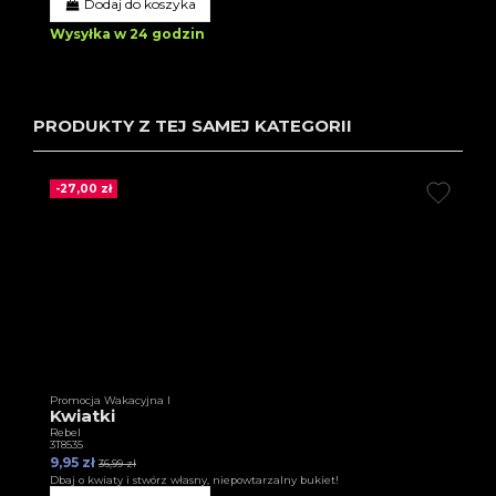
Dodaj do koszyka
Wysyłka w 24 godzin
PRODUKTY Z TEJ SAMEJ KATEGORII
-27,00 zł
Promocja Wakacyjna I
Kwiatki
Rebel
3T8535
9,95 zł
36,99 zł
Dbaj o kwiaty i stwórz własny, niepowtarzalny bukiet!