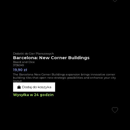
Dodatki do Gier Planszowych
Barcelona: New Corner Buildings
Board and Dice
3T36049
19,90 zł
The Barcelona New Corner Buildings expansion brings innovative corner
building tiles that open new strategic possibilities and enhance your city
layout.
Dodaj do koszyka
Wysyłka w 24 godzin