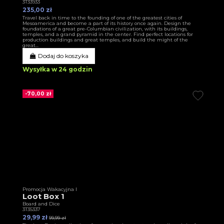
3T33933
235,00 zł
Travel back in time to the founding of one of the greatest cities of
Mesoamerica and become a part of its history once again. Design the
foundations of a great pre-Columbian civilization, with its buildings,
temples, and a grand pyramid in the center. Find perfect locations for
production buildings and great temples, and build the might of the
great...
Dodaj do koszyka
Wysyłka w 24 godzin
-70,00 zł
Promocja Wakacyjna I
Loot Box 1
Board and Dice
3T35337
29,99 zł
99,99 zł