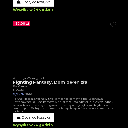
Dodaj do koszyka
Wysyłka w 24 godzin
-20,00 zł
Promocja Wakacyjna I
Fighting Fantasy. Dom pełen zła
Fox Games
3T20033
9,95 zł
29,99 zł
Pewnej deszczowej nocy twój samochód odmawia posłuszeństwa.
Postanawiasz szukać pomocy w najbliższej posiadłości. Nie wiesz jednak,
że przekroczenie progu tego domostwa było największym błędem w
twoim życiu. W tej historii nie ma łatwych wyborów, a zło czai się tuż za
rogiem.
Dodaj do koszyka
Wysyłka w 24 godzin