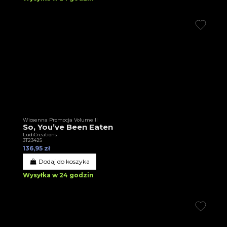
Wiosenna Promocja Volume II
So, You’ve Been Eaten
LudiCreations
3T23425
136,95 zł
Dodaj do koszyka
Wysyłka w 24 godzin