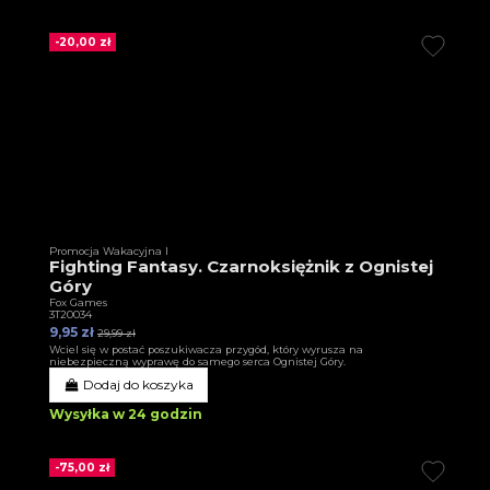
-20,00 zł
Promocja Wakacyjna I
Fighting Fantasy. Czarnoksiężnik z Ognistej
Góry
Fox Games
3T20034
9,95 zł
29,99 zł
Wciel się w postać poszukiwacza przygód, który wyrusza na
niebezpieczną wyprawę do samego serca Ognistej Góry.
Dodaj do koszyka
Wysyłka w 24 godzin
-75,00 zł