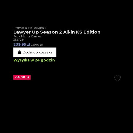
Promocja Wakacyjna I
Lawyer Up Season 2 All-in KS Edition
Rock Manor Games
3T27214
239,95 zł
389,99 zł
Dodaj do koszyka
Wysyłka w 24 godzin
-14,00 zł