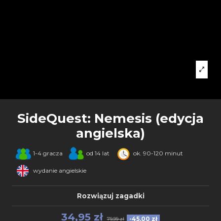
SideQuest: Nemesis (edycja
angielska)
1-4 gracza
od 14 lat
ok. 90-120 minut
wydanie angielskie
Rozwiązuj zagadki
34,95 zł
-45,00 zł
79,99 zł