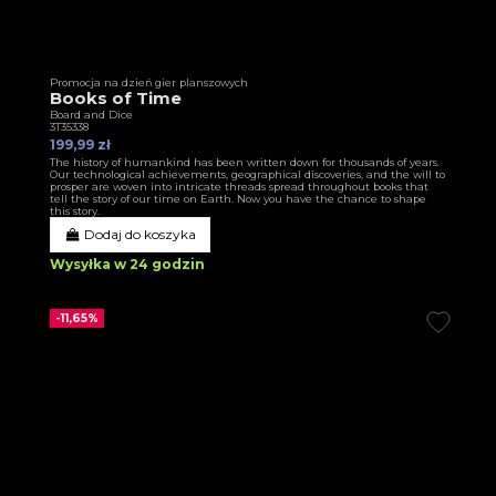
Promocja na dzień gier planszowych
Books of Time
Board and Dice
3T35338
199,99 zł
The history of humankind has been written down for thousands of years.
Our technological achievements, geographical discoveries, and the will to
prosper are woven into intricate threads spread throughout books that
tell the story of our time on Earth. Now you have the chance to shape
this story.
Dodaj do koszyka
Wysyłka w 24 godzin
-11,65%