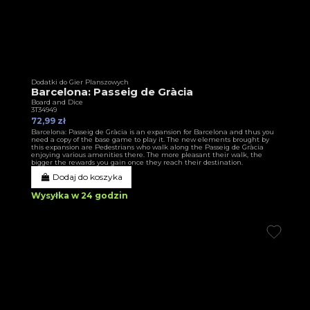
Dodatki do Gier Planszowych
Barcelona: Passeig de Gràcia
Board and Dice
3T34949
72,99 zł
Barcelona: Passeig de Gràcia is an expansion for Barcelona and thus you
need a copy of the base game to play it. The new elements brought by
this expansion are Pedestrians who walk along the Passeig de Gràcia
enjoying various amenities there. The more pleasant their walk, the
bigger the rewards you gain once they reach their destination.
Dodaj do koszyka
Wysyłka w 24 godzin