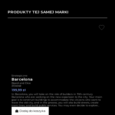
PRODUKTY TEJ SAMEJ MARKI
Strategiczne
Barcelona
Board and Dice
3T34948
199,99 zł
In Barcelona, you will take on the role of builders in 19th-century
Barcelona who are working on the new expansion to the city. Your main
goal is to construct buildings to accommodate the citizens who want to
leave the old city, and in the process, you will also build streets, create
tram lines, and build public services. You may even decide to explore...
Dodaj do koszyka