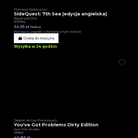
Promocja Wakacyjna I
SideQuest: 7th Sea (edycja angielska)
Board and Dice
3T37845
34,95 zł
79,99 zł
Rozwiązuj zagadki w fantastycznym świecie
Dodaj do koszyka
Wysyłka w 24 godzin
Dodatki do Gier Planszowych
You've Got Problems Dirty Edition
Jack Dire Studios
3T8954
40,86 zł