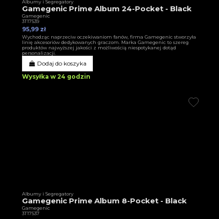
Albumy i Segregatory
Gamegenic Prime Album 24-Pocket - Black
Gamegenic
3T17539
95,99 zł
Wychodząc naprzeciw oczekiwaniom fanów, firma Gamegenic stworzyła
linię akcesoriów dedykowanych graczom. Marka Gamegenic to szereg
produktów najwyższej jakości z możliwością niespotykanej dotąd
personalizacji.
Dodaj do koszyka
Wysyłka w 24 godzin
Albumy i Segregatory
Gamegenic Prime Album 8-Pocket - Black
Gamegenic
3T17537