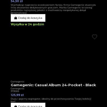
54,50 zł
Wychodząc naprzeciw oczekiwaniom fanów, firma Gamegenic stworzyła
linię akcesoriów dedykowanych graczom. Marka Gamegenic to szereg
produktów najwyższej jakości z możliwością niespotykanej dotąd
personalizacji.
Dodaj do koszyka
Wysyłka w 24 godzin
Gamegenic
Gamegenic: Casual Album 24-Pocket - Black
Gamegenic
3T36565
125,99 zł
Duży i pojemy segregator, idealny do przechowywania Twojej kolekcji
kart
Dodaj do koszyka