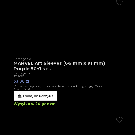
Gamegenic
MARVEL Art Sleeves (66 mm x 91 mm)
Purple 50+1 szt.
Gamegenic
3T19062
33,00 zł
Pierwsze oficjalne, full artowe koszulki na karty, do gry Marvel
Champion!
Dodaj do koszyka
Wysyłka w 24 godzin