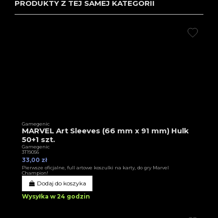
PRODUKTY Z TEJ SAMEJ KATEGORII
Gamegenic
MARVEL Art Sleeves (66 mm x 91 mm) Hulk
50+1 szt.
Gamegenic
3T19056
33,00 zł
Pierwsze oficjalne, full artowe koszulki na karty, do gry Marvel
Champion!
Dodaj do koszyka
Wysyłka w 24 godzin