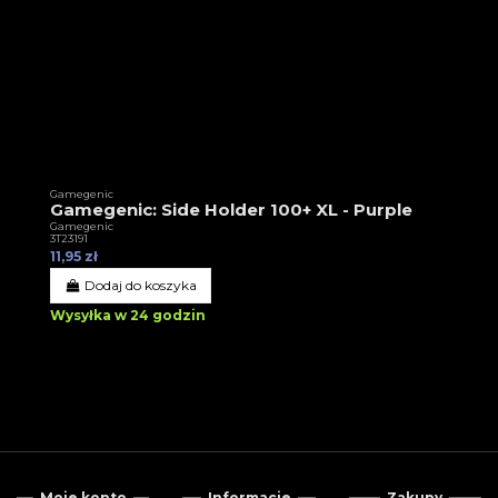
Gamegenic
Gamegenic: Side Holder 100+ XL - Purple
Gamegenic
3T23191
11,95 zł
Dodaj do koszyka
Wysyłka w 24 godzin
Moje konto
Informacje
Zakupy