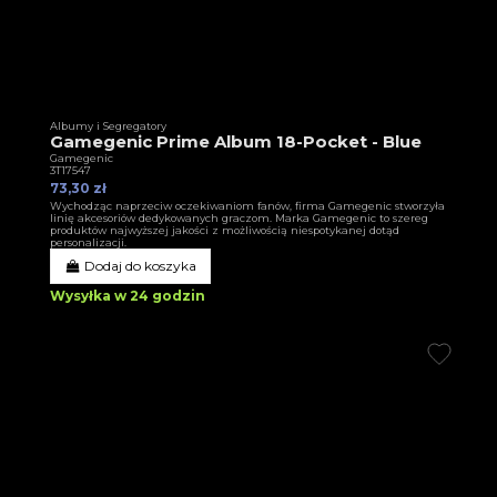
Albumy i Segregatory
Gamegenic Prime Album 18-Pocket - Blue
Gamegenic
3T17547
73,30 zł
Wychodząc naprzeciw oczekiwaniom fanów, firma Gamegenic stworzyła
linię akcesoriów dedykowanych graczom. Marka Gamegenic to szereg
produktów najwyższej jakości z możliwością niespotykanej dotąd
personalizacji.
Dodaj do koszyka
Wysyłka w 24 godzin