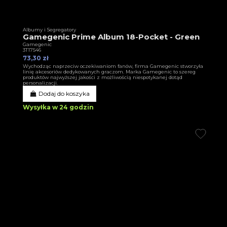
Albumy i Segregatory
Gamegenic Prime Album 18-Pocket - Green
Gamegenic
3T17546
73,30 zł
Wychodząc naprzeciw oczekiwaniom fanów, firma Gamegenic stworzyła
linię akcesoriów dedykowanych graczom. Marka Gamegenic to szereg
produktów najwyższej jakości z możliwością niespotykanej dotąd
personalizacji.
Dodaj do koszyka
Wysyłka w 24 godzin