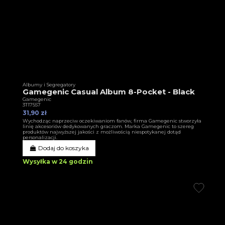
Albumy i Segregatory
Gamegenic Casual Album 8-Pocket - Black
Gamegenic
3T17557
31,90 zł
Wychodząc naprzeciw oczekiwaniom fanów, firma Gamegenic stworzyła
linię akcesoriów dedykowanych graczom. Marka Gamegenic to szereg
produktów najwyższej jakości z możliwością niespotykanej dotąd
personalizacji.
Dodaj do koszyka
Wysyłka w 24 godzin