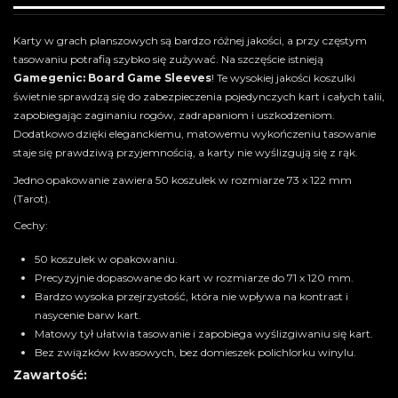
Karty w grach planszowych są bardzo różnej jakości, a przy częstym
tasowaniu potrafią szybko się zużywać. Na szczęście istnieją
Gamegenic: Board Game Sleeves
! Te wysokiej jakości koszulki
świetnie sprawdzą się do zabezpieczenia pojedynczych kart i całych talii,
zapobiegając zaginaniu rogów, zadrapaniom i uszkodzeniom.
Dodatkowo dzięki eleganckiemu, matowemu wykończeniu tasowanie
staje się prawdziwą przyjemnością, a karty nie wyślizgują się z rąk.
Jedno opakowanie zawiera 50 koszulek w rozmiarze 73 x 122 mm
(Tarot).
Cechy:
50 koszulek w opakowaniu.
Precyzyjnie dopasowane do kart w rozmiarze do 71 x 120 mm.
Bardzo wysoka przejrzystość, która nie wpływa na kontrast i
nasycenie barw kart.
Matowy tył ułatwia tasowanie i zapobiega wyślizgiwaniu się kart.
Bez związków kwasowych, bez domieszek polichlorku winylu.
Zawartość: