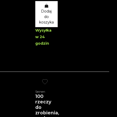
Dodaj
do
koszyka
Wysyłka
w 24
godzin
Seinen
100
rzeczy
do
zrobienia,