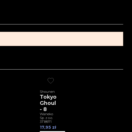
Shounen
Tokyo
Ghoul
- 8
Waneko
Sp. z o.o.
3T18971
17,95 zł