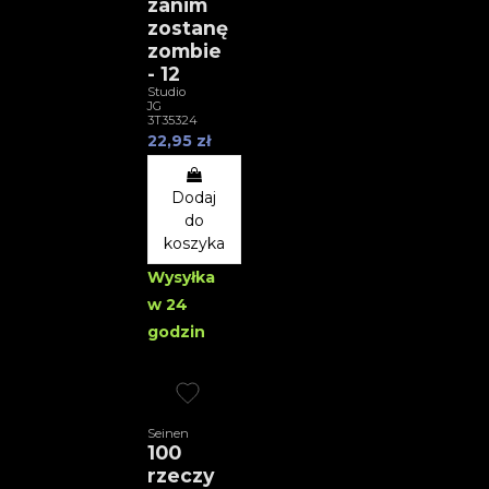
zanim
zostanę
zombie
- 12
Studio
JG
3T35324
22,95 zł
Dodaj
do
koszyka
Wysyłka
w 24
godzin
Seinen
100
rzeczy