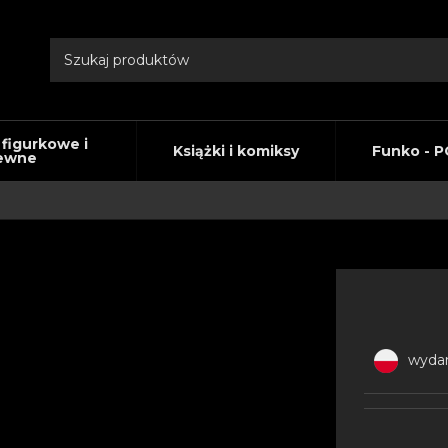
 figurkowe i
Książki i komiksy
Funko - P
ewne
wydan