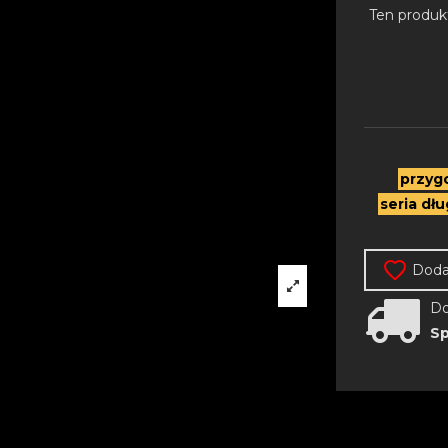
Ten produk
przyg
seria dłu
Dodaj
Do
Sp