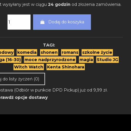
t wysyłany jest w ciągu
24 godzin
od złożenia zamówienia.
Dodaj do koszyka
TAGI:
odowy
komedia
shonen
romans
szkolne życie
ga (16-30)
moce nadprzyrodzone
magia
Studio JG
Witch Watch
Kenta Shinohara
 do listy życzeń (
0
)
stawa (Odbiór w punkcie DPD Pickup) już od 9,99 zł.
rawdź opcje dostawy