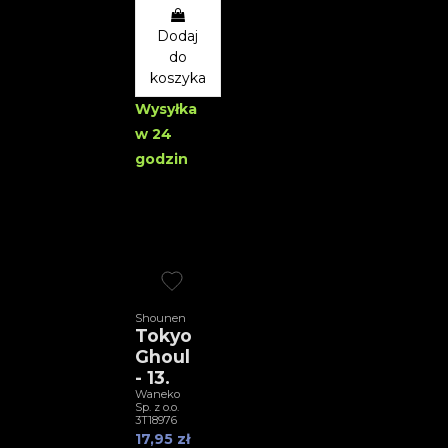
Dodaj
do
koszyka
Wysyłka
w 24
godzin
Shounen
Tokyo
Ghoul
- 13.
Waneko
Sp. z o.o.
3T18976
17,95 zł