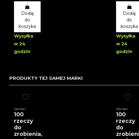
Dodaj
Dodaj
do
do
koszyka
koszyka
Wysyłka
Wysyłka
w 24
w 24
godzin
godzin
PRODUKTY TEJ SAMEJ MARKI
Seinen
Seinen
100
100
rzeczy
rzeczy
do
do
zrobienia,
zrobieni