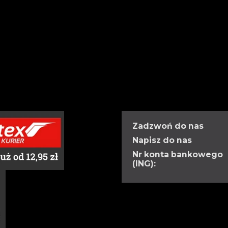
Zadzwoń do nas
Napisz do nas
Nr konta bankowego
(ING):