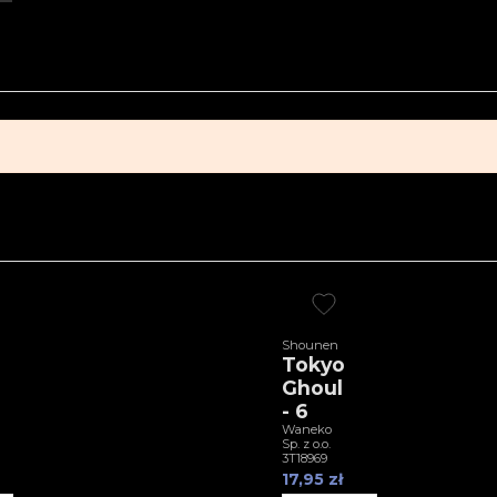
Shounen
Tokyo
Ghoul
- 6
Waneko
Sp. z o.o.
3T18969
17,95 zł