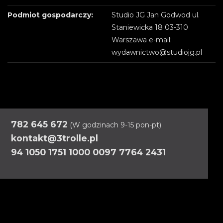
Podmiot gospodarczy:
Studio JG Jan Godwod ul.
Staniewicka 18 03-310
Warszawa e-mail:
wydawnictwo@studiojg.pl
782 645 672
(W godzinach 9-15 pon-pt)
kontakt@3trolle.pl
94 1050 1751 1000 0097 7764 2431