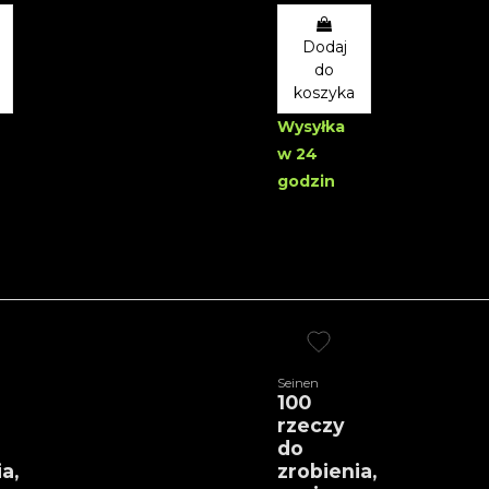
Dodaj
do
koszyka
Wysyłka
w 24
godzin
Seinen
100
rzeczy
do
a,
zrobienia,