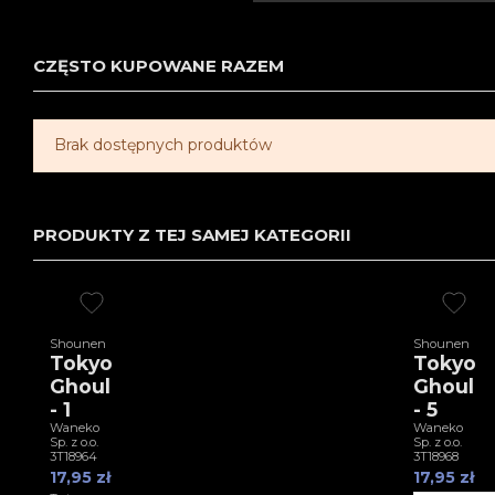
CZĘSTO KUPOWANE RAZEM
Brak dostępnych produktów
PRODUKTY Z TEJ SAMEJ KATEGORII
Shounen
Shounen
Tokyo
Tokyo
Ghoul
Ghoul
- 1
- 5
Waneko
Waneko
Sp. z o.o.
Sp. z o.o.
3T18964
3T18968
17,95 zł
17,95 zł