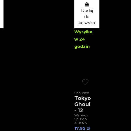
Dodaj
do
koszyka
Wysyłka
w 24
godzin
Shounen
Tokyo
Ghoul
- 12
Waneko
Sp. z o.o.
3T18975
17,95 zł