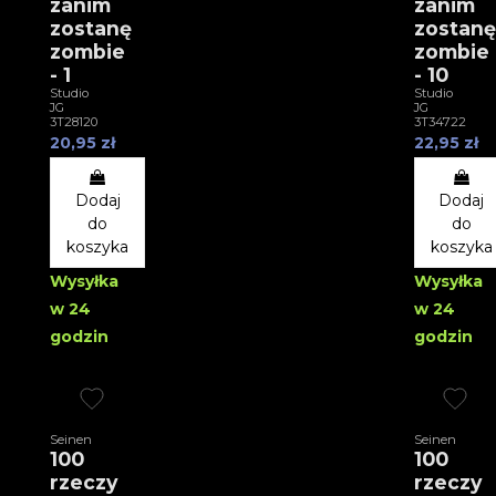
zanim
zanim
zostanę
zostanę
zombie
zombie
- 1
- 10
Studio
Studio
JG
JG
3T28120
3T34722
20,95 zł
22,95 zł
Dodaj
Dodaj
do
do
koszyka
koszyka
Wysyłka
Wysyłka
w 24
w 24
godzin
godzin
Seinen
Seinen
100
100
rzeczy
rzeczy