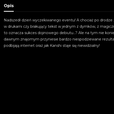
Opis
Nadszedł dzień wyczekiwanego eventu! A chociaż po drodze zd
w drukarni czy brakujący tekst w jednym z dymków, z magi
to oznacza sukces dojinowego debiutu...? Ale na tym nie koni
dawnym znajomym przyniesie bardzo niespodziewane rezulta
podbijają internet oraz jak Kanshi staje się niewidzialny!