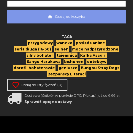
Dodaj do koszyka
TAGI:
przygodowy
waneko
posiada anime
seria długa (16-30)
seinen
moce nadprzyrodzone
silny bohater
tajemnica
Kafka Asagiri
Sango Harukawa
bishonen
detektyw
dorośli bohaterowie
geniusze
Bungou Stray Dogs
Bezpańscy Literaci
Dodaj do listy życzeń (
0
)
Dostawa (Odbiór w punkcie DPD Pickup) już od 9,99 zł.
Sprawdź opcje dostawy