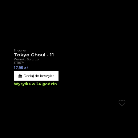
Shounen
Tokyo Ghoul - 11
Waneko Sp. z o.o.
3T18974
17,95 zł
Dodaj do koszyka
Wysyłka w 24 godzin