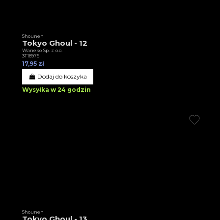
Shounen
Tokyo Ghoul - 12
Waneko Sp. z o.o.
3T18975
17,95 zł
Dodaj do koszyka
Wysyłka w 24 godzin
Shounen
Tokyo Ghoul - 13.