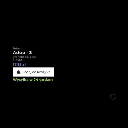
Seinen
Adou - 3
Waneko Sp. z o.o.
3T34105
17,95 zł
Dodaj do koszyka
Wysyłka w 24 godzin