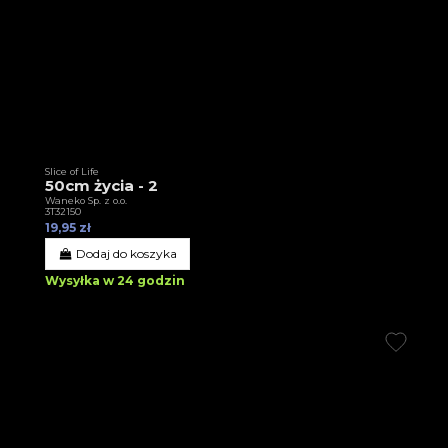
Slice of Life
50cm życia - 2
Waneko Sp. z o.o.
3T32150
19,95 zł
Dodaj do koszyka
Wysyłka w 24 godzin