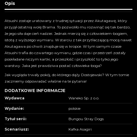
Opis
Atsushi zostaje uratowany z trudnej sytuacji przez Akutagawę, który
przyjął ostatnią wolę Brama. To pozwoliło mu rozwinąć się tak bardzo,
że jego siła daje cień nadziei. Jednak mierzą się z człowiekiem-bogiem,
istotą z wyższego wymiaru. W starciu z tak przytłaczającą mocą nawet
Akutagawa po chwili znajduje się w kropce. W tym samym czasie
Atsushi trafia do czwartego wymiaru, gdzie czas i przestrzeń zostały
poskładane niczym kartki, a przeszłość i przyszłość to tylko jego
warstwy. Jaka jest prawdziwa postać człowieka-boga?
Jak wygląda trwały pokój, do którego dąży Dostojewski? W tym tomie
zaczniemy odpowiadać właśnie na te pytania!
DODATKOWE INFORMACJE
Wydawca
Waneko Sp. z o.o.
Wydanie:
polskie
Tytuł serii:
Bungou Stray Dogs
Scenariusz:
Kafka Asagiri