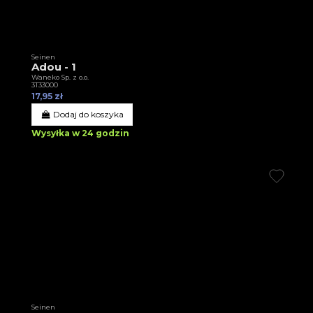
Seinen
Adou - 1
Waneko Sp. z o.o.
3T33000
17,95 zł
Dodaj do koszyka
Wysyłka w 24 godzin
Seinen