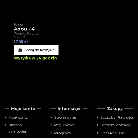
Seinen
Adou - 4
Waneko Sp. z o.o.
3T34474
17,95 zł
Dodaj do koszyka
Wysyłka w 24 godzin
Moje konto
Informacje
Zakupy
Moje konto
Strona o nas
Sposoby Płatności
Historia
Regulamin
Sposoby dostawy
zamówień
Program
Czas Realizacji