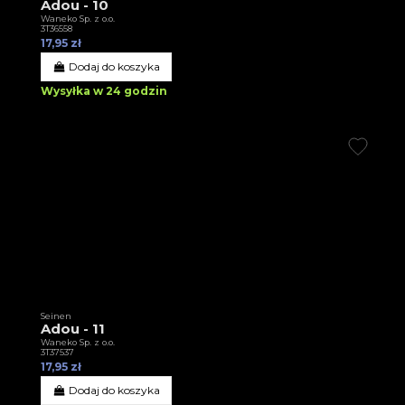
Adou - 10
Waneko Sp. z o.o.
3T36558
17,95 zł
Dodaj do koszyka
Wysyłka w 24 godzin
Seinen
Adou - 11
Waneko Sp. z o.o.
3T37537
17,95 zł
Dodaj do koszyka