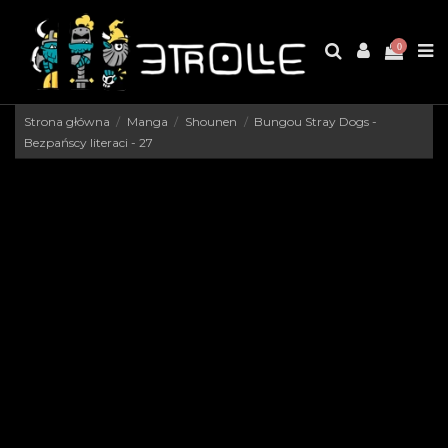
0
Strona główna
Manga
Shounen
Bungou Stray Dogs -
Bezpańscy literaci - 27