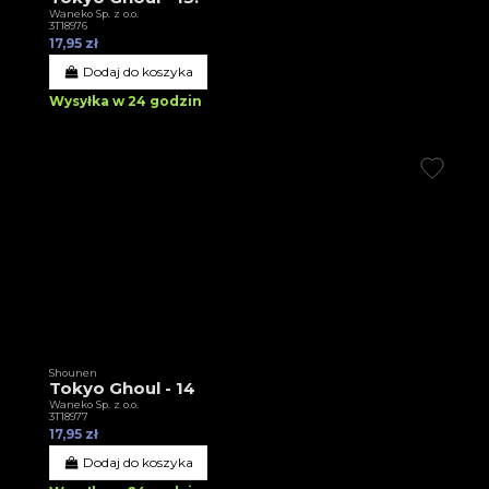
Waneko Sp. z o.o.
3T18976
17,95 zł
Dodaj do koszyka
Wysyłka w 24 godzin
Shounen
Tokyo Ghoul - 14
Waneko Sp. z o.o.
3T18977
17,95 zł
Dodaj do koszyka