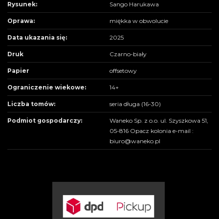
Rysunek:
Sango Harukawa
Oprawa:
miękka w obwolucie
Data ukazania się:
2025
Druk
Czarno-biały
Papier
offsetowy
Ograniczenie wiekowe:
14+
Liczba tomów:
seria długa (16-30)
Podmiot gospodarczy:
Waneko Sp. z o.o. ul. Szyszkowa 51,
05-816 Opacz kolonia e-mail :
biuro@waneko.pl