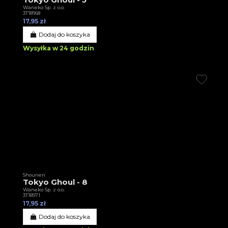
Waneko Sp. z o.o.
3T18968
17,95 zł
Dodaj do koszyka
Wysyłka w 24 godzin
Shounen
Tokyo Ghoul - 8
Waneko Sp. z o.o.
3T18971
17,95 zł
Dodaj do koszyka