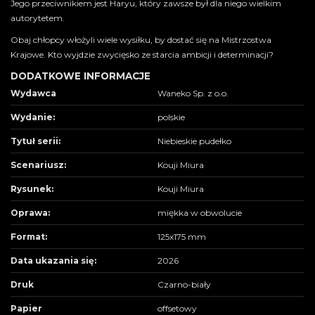
Jego przeciwnikiem jest Haryu, który zawsze był dla niego wielkim
autorytetem.
Obaj chłopcy włożyli wiele wysiłku, by dostać się na Mistrzostwa
Krajowe. Kto wyjdzie zwycięsko ze starcia ambicji i determinacji?
DODATKOWE INFORMACJE
Wydawca
Waneko Sp. z o.o.
Wydanie:
polskie
Tytuł serii:
Niebieskie pudełko
Scenariusz:
Kouji Miura
Rysunek:
Kouji Miura
Oprawa:
miękka w obwolucie
Format:
125x175 mm
Data ukazania się:
2026
Druk
Czarno-biały
Papier
offsetowy