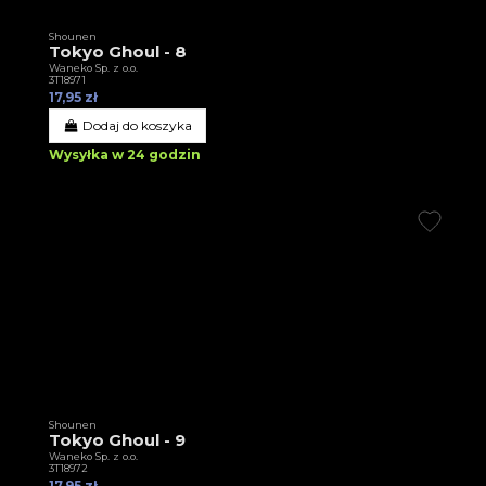
Shounen
Tokyo Ghoul - 8
Waneko Sp. z o.o.
3T18971
17,95 zł
Dodaj do koszyka
Wysyłka w 24 godzin
Shounen
Tokyo Ghoul - 9
Waneko Sp. z o.o.
3T18972
17,95 zł