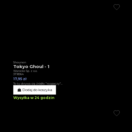
Shounen
Tokyo Ghoul - 1
Waneko Sp. z o.o.
3T18964
17,95 zł
To tu skrywa się źródło "rozpaczy"...
Dodaj do koszyka
Wysyłka w 24 godzin