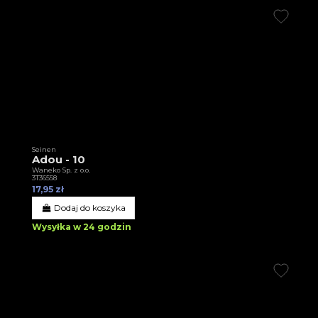
Seinen
Adou - 10
Waneko Sp. z o.o.
3T36558
17,95 zł
Dodaj do koszyka
Wysyłka w 24 godzin