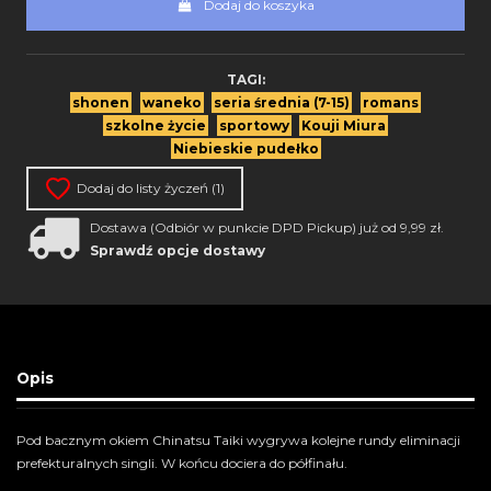
Dodaj do koszyka
TAGI:
shonen
waneko
seria średnia (7-15)
romans
szkolne życie
sportowy
Kouji Miura
Niebieskie pudełko
Dodaj do listy życzeń (
1
)
Dostawa (Odbiór w punkcie DPD Pickup) już od 9,99 zł.
Sprawdź opcje dostawy
Opis
Pod bacznym okiem Chinatsu Taiki wygrywa kolejne rundy eliminacji
prefekturalnych singli. W końcu dociera do półfinału.