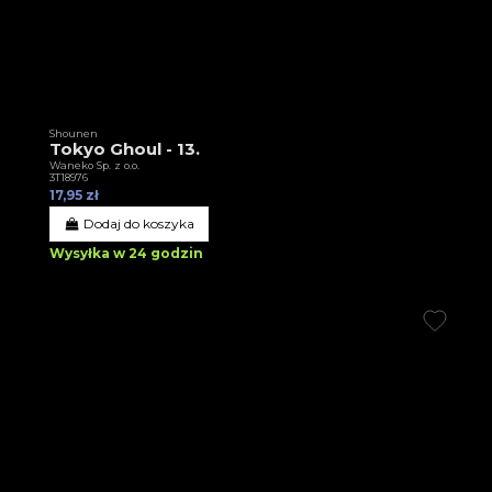
Shounen
Tokyo Ghoul - 13.
Waneko Sp. z o.o.
3T18976
17,95 zł
Dodaj do koszyka
Wysyłka w 24 godzin