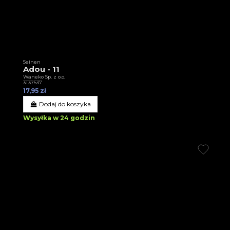
Seinen
Adou - 11
Waneko Sp. z o.o.
3T37537
17,95 zł
Dodaj do koszyka
Wysyłka w 24 godzin