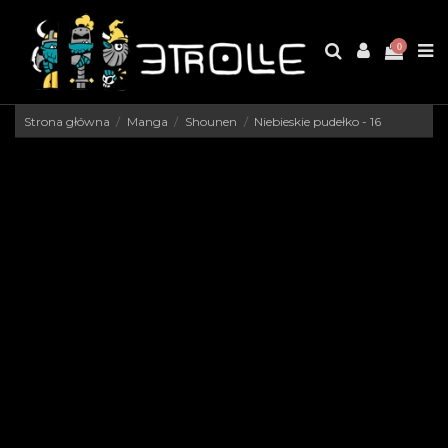
0
Strona główna
Manga
Shounen
Niebieskie pudełko - 16