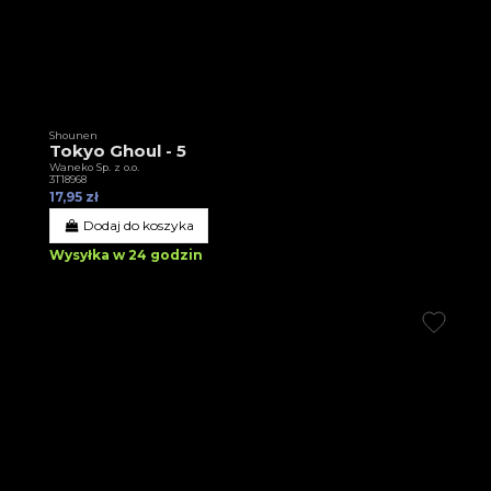
Shounen
Tokyo Ghoul - 5
Waneko Sp. z o.o.
3T18968
17,95 zł
Dodaj do koszyka
Wysyłka w 24 godzin