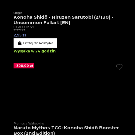
Single
Konoha Shidō - Hiruzen Sarutobi (2/130) -
Uncommon Fullart [EN]
CICABOOM Srl
3T37723
2,95 zł
Dodaj do koszyka
Wysyłka w 24 godzin
-300,00 zł
Promocja Wakacyjna I
Naruto Mythos TCG: Konoha Shidō Booster
Box (2nd Edition)