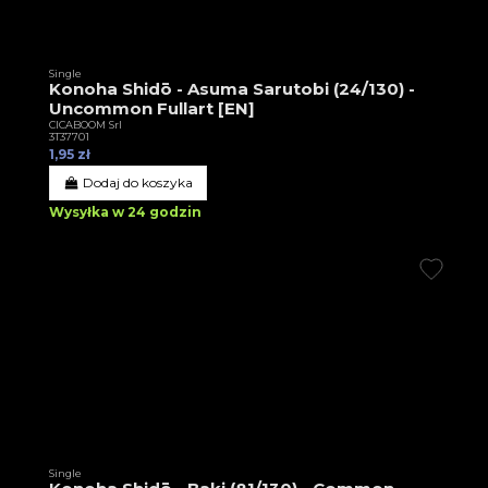
Single
Konoha Shidō - Asuma Sarutobi (24/130) -
Uncommon Fullart [EN]
CICABOOM Srl
3T37701
1,95 zł
Dodaj do koszyka
Wysyłka w 24 godzin
Single