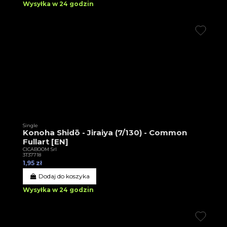
Wysyłka w 24 godzin
Single
Konoha Shidō - Jiraiya (7/130) - Common
Fullart [EN]
CICABOOM Srl
3T37718
1,95 zł
Dodaj do koszyka
Wysyłka w 24 godzin