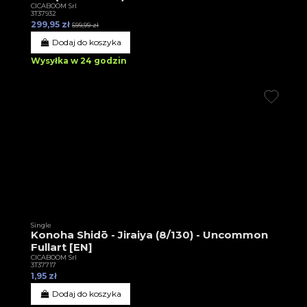
CICABOOM Srl
3T37932
299,95 zł
599,99 zł
Dodaj do koszyka
Wysyłka w 24 godzin
Single
Konoha Shidō - Jiraiya (8/130) - Uncommon
Fullart [EN]
CICABOOM Srl
3T37717
1,95 zł
Dodaj do koszyka