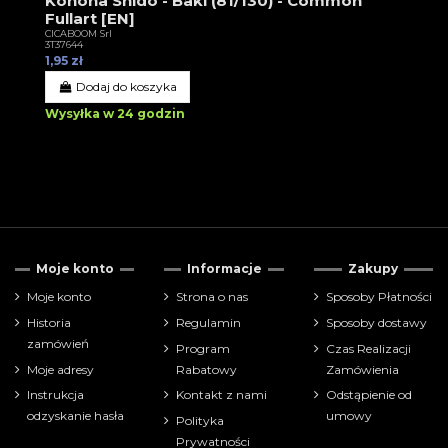
Konoha Shidō - Baki (81/130) - Common
Fullart [EN]
CICABOOM Srl
3T37644
1,95 zł
Dodaj do koszyka
Wysyłka w 24 godzin
Moje konto
Informacje
Zakupy
Moje konto
Strona o nas
Sposoby Płatności
Historia
Regulamin
Sposoby dostawy
zamówień
Program
Czas Realizacji
Moje adresy
Rabatowy
Zamówienia
Instrukcja
Kontakt z nami
Odstąpienie od
odzyskanie hasła
umowy
Polityka
Prywatności