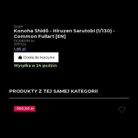
Single
Konoha Shidō - Hiruzen Sarutobi (1/130) -
Common Fullart [EN]
CICABOOM Srl
3T37724
1,95 zł
Dodaj do koszyka
Wysyłka w 24 godzin
PRODUKTY Z TEJ SAMEJ KATEGORII
-300,00 zł