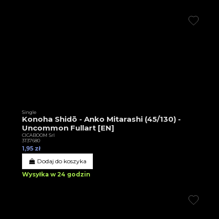
Single
Konoha Shidō - Anko Mitarashi (45/130) -
Uncommon Fullart [EN]
CICABOOM Srl
3T37680
1,95 zł
Dodaj do koszyka
Wysyłka w 24 godzin