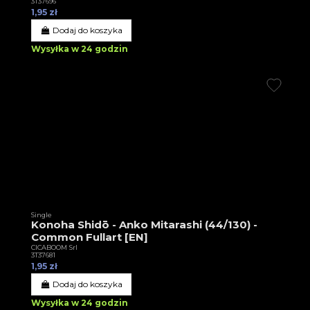
3T37696
1,95 zł
Dodaj do koszyka
Wysyłka w 24 godzin
Single
Konoha Shidō - Anko Mitarashi (44/130) -
Common Fullart [EN]
CICABOOM Srl
3T37681
1,95 zł
Dodaj do koszyka
Wysyłka w 24 godzin