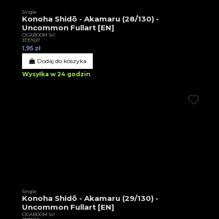
Single
Konoha Shidō - Akamaru (28/130) -
Uncommon Fullart [EN]
CICABOOM Srl
3T37697
1,95 zł
Dodaj do koszyka
Wysyłka w 24 godzin
Single
Konoha Shidō - Akamaru (29/130) -
Uncommon Fullart [EN]
CICABOOM Srl