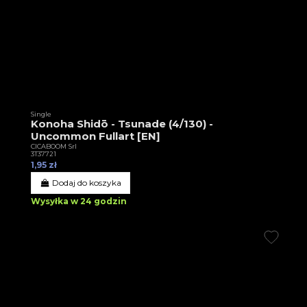
Single
Konoha Shidō - Tsunade (4/130) -
Uncommon Fullart [EN]
CICABOOM Srl
3T37721
1,95 zł
Dodaj do koszyka
Wysyłka w 24 godzin