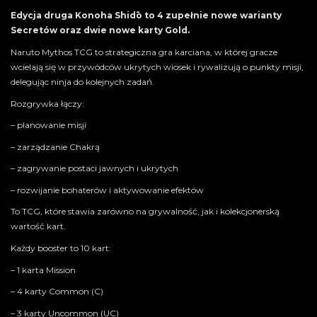
Edycja druga Konoha Shidō to 4 zupełnie nowe warianty
Secretów oraz dwie nowe karty Gold.
Naruto Mythos TCG to strategiczna gra karciana, w której gracze
wcielają się w przywódców ukrytych wiosek i rywalizują o punkty misji,
delegując ninja do kolejnych zadań.
Rozgrywka łączy:
– planowanie misji
– zarządzanie Chakrą
– zagrywanie postaci jawnych i ukrytych
– rozwijanie bohaterów i aktywowanie efektów
To TCG, które stawia zarówno na grywalność, jak i kolekcjonerską
wartość kart.
Każdy booster to 10 kart:
– 1 karta Mission
– 4 karty Common (C)
– 3 karty Uncommon (UC)