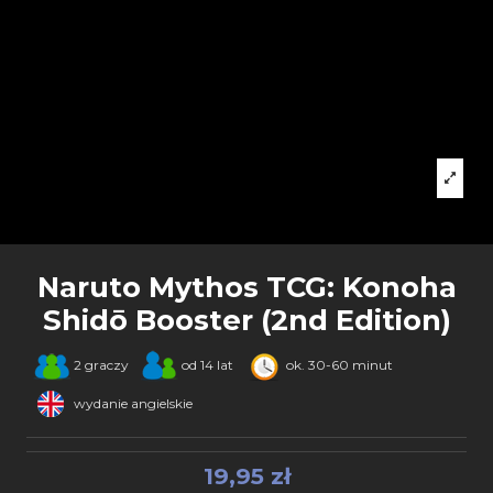
Naruto Mythos TCG: Konoha
Shidō Booster (2nd Edition)
2 graczy
od 14 lat
ok. 30-60 minut
wydanie angielskie
19,95 zł