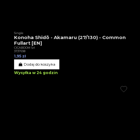
Single
Konoha Shidō - Akamaru (27/130) - Common
Fullart [EN]
CICABOOM Srl
3T37698
1,95 zł
Dodaj do koszyka
Wysyłka w 24 godzin