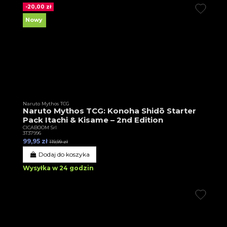
-20,00 zł
Nowy
Naruto Mythos TCG
Naruto Mythos TCG: Konoha Shidō Starter
Pack Itachi & Kisame – 2nd Edition
CICABOOM Srl
3T37996
99,95 zł
119,99 zł
Dodaj do koszyka
Wysyłka w 24 godzin