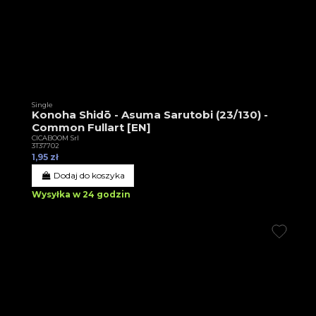
Single
Konoha Shidō - Asuma Sarutobi (23/130) -
Common Fullart [EN]
CICABOOM Srl
3T37702
1,95 zł
Dodaj do koszyka
Wysyłka w 24 godzin