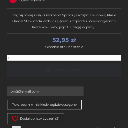
Zagraj nową rasą - Gnomem! Spróbuj szczęścia w nowej klasie
Barda! Staw czoła wzbudzającemu popłoch u nowobogackich
Janosikowi, wbij jego Ciupagę w plecy...
52,95 zł
Obecnie brak na stanie
Dodaj do koszyka
Dodaj do listy życzeń (
2
)