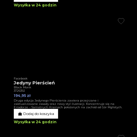
Wysyłka w 24 godzin
Facebook
Jedyny Pierścień
Black Monk
3T26392
194,95 zł
Druga edycja Jedynego Pierścienia zawiera przejrzane i
zaktualizowane zasady oraz nowy styl ilustracji. Koncentruje się na
Eriadorze – Samotnych Krainach położonych na zachód od Gór Mglistych.
Dodaj do koszyka
Wysyłka w 24 godzin