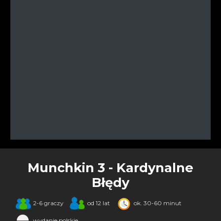
Munchkin 3 - Kardynalne
Błędy
2-6 graczy
od 12 lat
ok. 30-60 minut
wydanie polskie