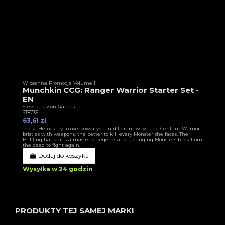
Wiosenna Promocja Volume II
Munchkin CCG: Ranger Warrior Starter Set -
EN
Steve Jackson Games
3T8735
63,61 zł
These Heroes try to overpower you in different ways. The Centaur Warrior
bristles with weapons, the better to kill every Monster she faces. The
Halfling Ranger is a master of regeneration, bringing Monsters back from
the dead to fight again.
Dodaj do koszyka
Wysyłka w 24 godzin
PRODUKTY TEJ SAMEJ MARKI