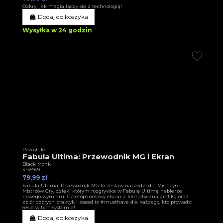
Odkryj jak magia łączy się z technologią!
Dodaj do koszyka
Wysyłka w 24 godzin
Pozostałe
Fabula Ultima: Przewodnik MG i Ekran
Black Monk
3T35999
79,99 zł
Fabula Ultima: Przewodnik MG to zestaw narzędzi dla Mistrzyń i
Mistrzów Gry, dzięki którym rozgrywka w Fabulę Ultimę nabierze
nowego wymiaru! Czteropanelowy ekran z klimatyczną grafiką oraz
zbiór dobrych praktyk i zasad to #musthave dla każdego, kto prowadzi
sesje w tym systemie!
Dodaj do koszyka