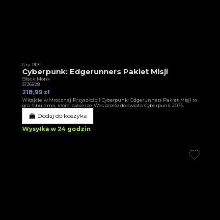
Gry RPG
Cyberpunk: Edgerunners Pakiet Misji
Black Monk
3T36828
218,99 zł
Witajcie w Mrocznej Przyszłości! Cyberpunk: Edgerunners Pakiet Misji to
gra fabularna, która zabierze Was prosto do świata Cyberpunk 2076.
Dodaj do koszyka
Wysyłka w 24 godzin