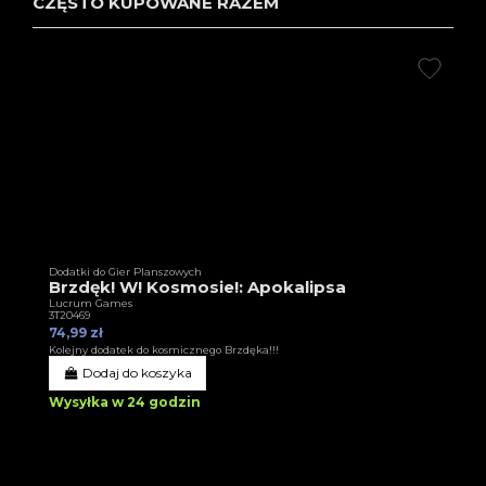
CZĘSTO KUPOWANE RAZEM
Dodatki do Gier Planszowych
Brzdęk! W! Kosmosie!: Apokalipsa
Lucrum Games
3T20469
74,99 zł
Kolejny dodatek do kosmicznego Brzdęka!!!
Dodaj do koszyka
Wysyłka w 24 godzin