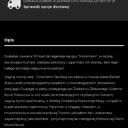
Dostawa (Odbiór w punkcie DPD Pickup) już od 9,99 zł.
Sprawdź opcje dostawy
Opis
Dodatek zawiera 110 kart do legendarnej gry "Munchkin", w której
oszukujesz kumpli, zabijasz potwory i zgarniasz ich skarby, bez tego
całego durnego odgrywania postaci!
Zagraj nową rasą - Gnomem! Spróbuj szczęścia w nowej klasie Barda!
Staw czoła wzbudzającemu popłoch u nowobogackich Janosikowi,
wbij jego Ciupagę w plecy szalejącego po Żoliborzu Żelkowego Golema,
Rzuć Pokurcza w wir walki ze śmierdzącymi Utytłanymi Gotami,
zagraj hymn pochwalny z Wielką Orkiestrą Potwornej Mocy i znajdź w
kupie skarbów tajemniczy Talizman z Magdą i Mieciem, a
munchkinowa chwała stanie się Twoim udziałem! No i zostaniesz
zapamiętany jako bohater...przynajmniej do następnej Potwornej Partii
Munchkina!