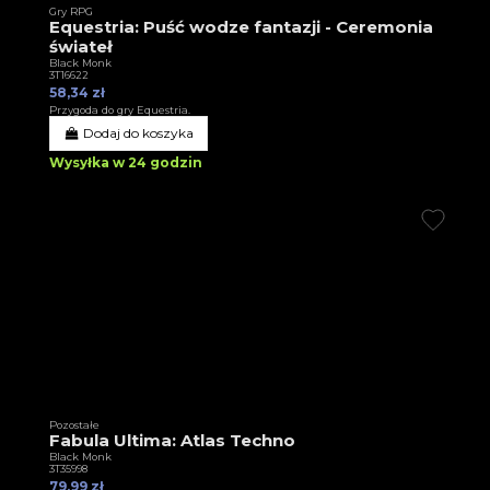
Gry RPG
Equestria: Puść wodze fantazji - Ceremonia
świateł
Black Monk
3T16622
58,34 zł
Przygoda do gry Equestria.
Dodaj do koszyka
Wysyłka w 24 godzin
Pozostałe
Fabula Ultima: Atlas Techno
Black Monk
3T35998
79,99 zł