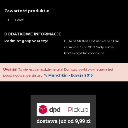
Zawartość produktu:
110 kart
DODATKOWE INFORMACJE
Podmiot gospodarczy:
BLACK MONK LISOWSKI MICHAŁ
ul. Rolna 3 62-080 Sady e-mail:
kontakt@blackmonk.pl
Uwaga!
To nie jest samodzielna gra! Do rozgrywki wymagana jest
podstawowa wersja gry:
Munchkin - Edycja 2015