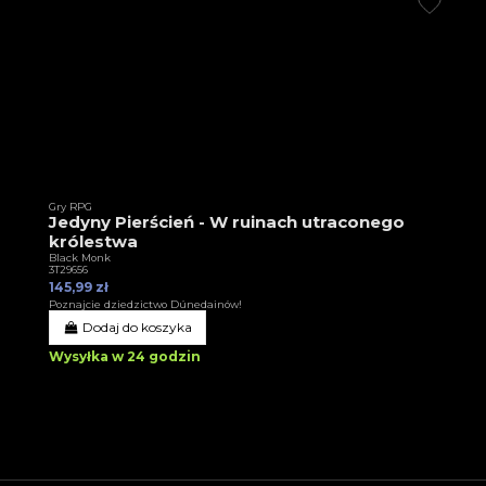
Gry RPG
Jedyny Pierścień - W ruinach utraconego
królestwa
Black Monk
3T29656
145,99 zł
Poznajcie dziedzictwo Dúnedainów!
Dodaj do koszyka
Wysyłka w 24 godzin