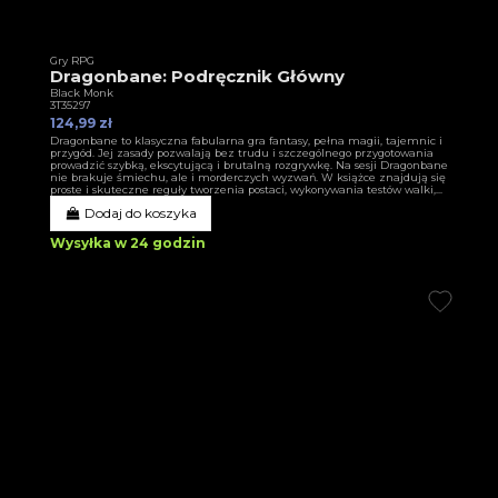
Gry RPG
Dragonbane: Podręcznik Główny
Black Monk
3T35297
124,99 zł
Dragonbane to klasyczna fabularna gra fantasy, pełna magii, tajemnic i
przygód. Jej zasady pozwalają bez trudu i szczególnego przygotowania
prowadzić szybką, ekscytującą i brutalną rozgrywkę. Na sesji Dragonbane
nie brakuje śmiechu, ale i morderczych wyzwań. W książce znajdują się
proste i skuteczne reguły tworzenia postaci, wykonywania testów walki,...
Dodaj do koszyka
Wysyłka w 24 godzin