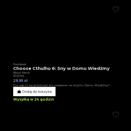
Facebook
Choose Cthulhu 6: Sny w Domu Wiedźmy
Black Monk
3T26745
29,95 zł
Czy uda Ci się przetrwać sny szeptane na strychu Domu Wiedźmy?
Dodaj do koszyka
Wysyłka w 24 godzin