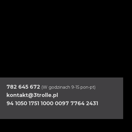
782 645 672
(W godzinach 9-15 pon-pt)
kontakt@3trolle.pl
94 1050 1751 1000 0097 7764 2431