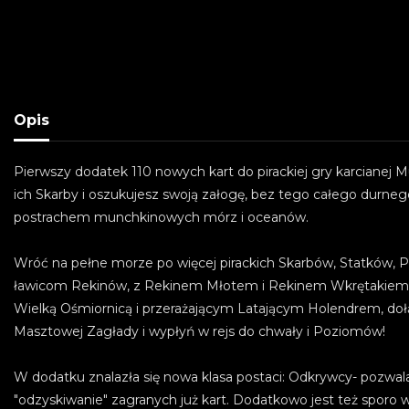
Opis
Pierwszy dodatek 110 nowych kart do pirackiej gry karcianej 
ich Skarby i oszukujesz swoją załogę, bez tego całego durne
postrachem munchkinowych mórz i oceanów.
Wróć na pełne morze po więcej pirackich Skarbów, Statków, 
ławicom Rekinów, z Rekinem Młotem i Rekinem Wkrętakiem na
Wielką Ośmiornicą i przerażającym Latającym Holendrem, dołąc
Masztowej Zagłady i wypłyń w rejs do chwały i Poziomów!
W dodatku znalazła się nowa klasa postaci: Odkrywcy- pozwa
"odzyskiwanie" zagranych już kart. Dodatkowo jest też spor