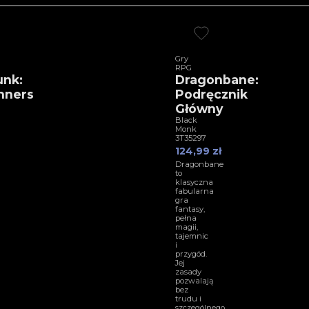
Gry
RPG
unk:
Dragonbane:
nners
Podręcznik
Główny
Black
Monk
3T35297
124,99 zł
Dragonbane
to
klasyczna
fabularna
gra
fantasy,
pełna
magii,
tajemnic
i
przygód.
Jej
zasady
pozwalają
bez
trudu i
szczególnego