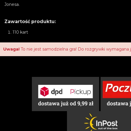
Jonesa.
Zawartość produktu:
110 kart
Uwaga!
To nie jest samodzielna gra! Do rozgrywki wymagana 