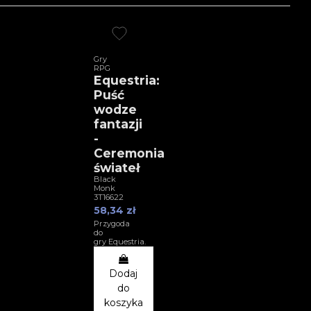
Gry
RPG
Equestria:
Puść
wodze
fantazji
-
Ceremonia
świateł
Black
Monk
3T16622
58,34 zł
Przygoda
do
gry Equestria.
Dodaj
do
koszyka