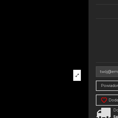
Dodaj
Do
Sp