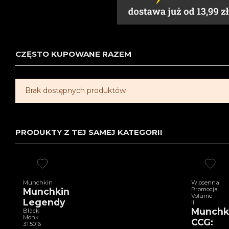
CZĘSTO KUPOWANE RAZEM
Brak dostępnych produktów
PRODUKTY Z TEJ SAMEJ KATEGORII
Munchkin
Wiosenna
Promocja
Munchkin
Volume
Legendy
II
Munchk
Black
Monk
CCG:
3T5016