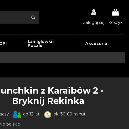
Zaloguj się
Koszyk
Łamigłówki i
OP!
Akcesoria
Puzzle
unchkin z Karaibów 2 -
Bryknij Rekinka
raczy
od 12 lat
ok. 30-60 minut
ie polskie