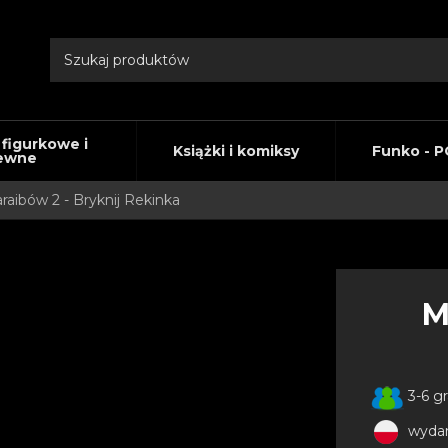
 figurkowe i
Książki i komiksy
Funko - P
ewne
raibów 2 - Bryknij Rekinka
M
3-6 g
wydan