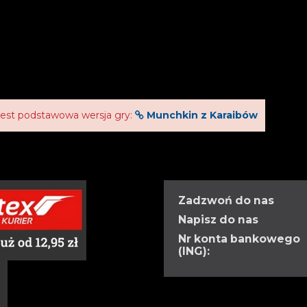
jest podstawowa wersja gry:
Munchkin z Karaibów
Zadzwoń do nas
Napisz do nas
Nr konta bankowego
(ING):