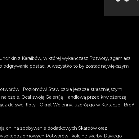
Munchkin z Karaibów, w której wykańczasz Potwory, zgarniasz
go odgrywania postaci. A wszystko to by zostać największym
Potworów i Poziomów! Staw czoła jeszcze straszniejszym
 czele. Ocal swoją Galer(i)ę Handlową przed krwiożerczą
z do swej flotylli Okręt Wojenny, uzbrój go w Kartacze i Broń
lają oni na zdobywanie dodatkowych Skarbów oraz
o wysokopoziomowych Potworów i kolejne skarby Daviego