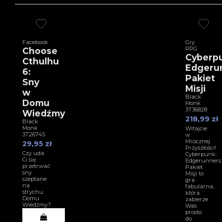
Facebook
Gry
RPG
Choose
Cyberp
Cthulhu
Edgeru
6:
Pakiet
Sny
Misji
w
Black
Domu
Monk
3T36828
Wiedźmy
218,99 zł
Black
Monk
Witajcie
3T26745
w
Mrocznej
29,95 zł
Przyszłości!
Czy uda
Cyberpunk:
Ci się
Edgerunners
przetrwać
Pakiet
sny
Misji to
szeptane
gra
na
fabularna,
strychu
która
Domu
zabierze
Wiedźmy?
Was
prosto
do