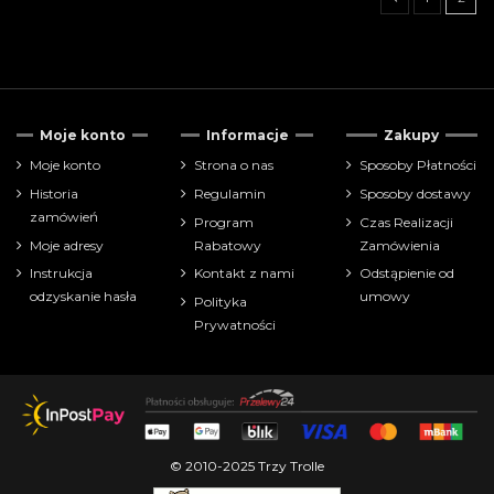
Tylko dostępne
18
Moje konto
Informacje
Zakupy
Cena
Moje konto
Strona o nas
Sposoby Płatności
Historia
Regulamin
Sposoby dostawy
zł
zł
zamówień
Program
Czas Realizacji
Moje adresy
Rabatowy
Zamówienia
Pokaż tylko
Instrukcja
Kontakt z nami
Odstąpienie od
farbki
19
odzyskanie hasła
umowy
Polityka
Prywatności
Producenci
© 2010-2025 Trzy Trolle