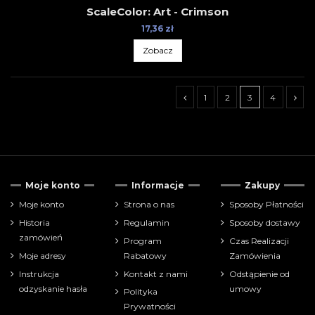
ScaleColor: Art - Crimson
17,36 zł
Zobacz
1
2
3
4
Cena
Moje konto
Informacje
Zakupy
zł
zł
Moje konto
Strona o nas
Sposoby Płatności
Historia
Regulamin
Sposoby dostawy
Pokaż tylko
zamówień
Program
Czas Realizacji
farbki
48
Moje adresy
Rabatowy
Zamówienia
Instrukcja
Kontakt z nami
Odstąpienie od
Producenci
odzyskanie hasła
umowy
Polityka
Prywatności