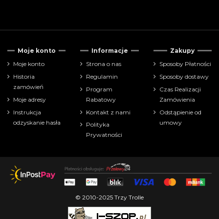
Tylko dostępne
93
Moje konto
Informacje
Zakupy
Cena
Moje konto
Strona o nas
Sposoby Płatności
Historia
Regulamin
Sposoby dostawy
zł
zł
zamówień
Program
Czas Realizacji
Moje adresy
Rabatowy
Zamówienia
Pokaż tylko
Instrukcja
Kontakt z nami
Odstąpienie od
puzzle
141
odzyskanie hasła
umowy
Polityka
Prywatności
Producenci
Liczba puzzli:
© 2010-2025 Trzy Trolle