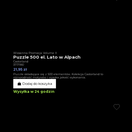
Wiosenna Promocja Volume II
Puzzle 500 el. Lato w Alpach
Castorland
3T17990
21,95 zł
Puzzle składające się z 500 elementów. Kolekcja Castorland to
różnorodność motywów i wysoka jakość wykonania.
Dodaj do koszyka
Wysyłka w 24 godzin