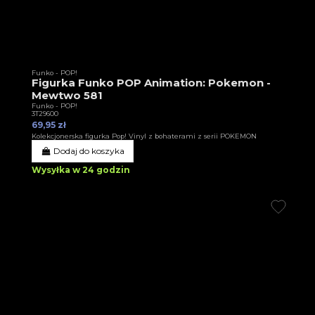
Funko - POP!
Figurka Funko POP Animation: Pokemon -
Mewtwo 581
Funko - POP!
3T29600
69,95 zł
Kolekcjonerska figurka Pop! Vinyl z bohaterami z serii POKEMON
Dodaj do koszyka
Wysyłka w 24 godzin