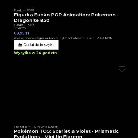
Funko - POP!
Figurka Funko POP Animation: Pokemon -
Dragonite 850
Funko - POP!
3T34075
69,95 zł
Kolekcjonerska figurka Pop! Vinyl z bohaterami z serii POKEMON
Dodaj do koszyka
Wysyłka w 24 godzin
Puszki (Tin) i Skrzynki (Chest)
Pokémon TCG: Scarlet & Violet - Prismatic
Evolutions - Mini tin Flareon