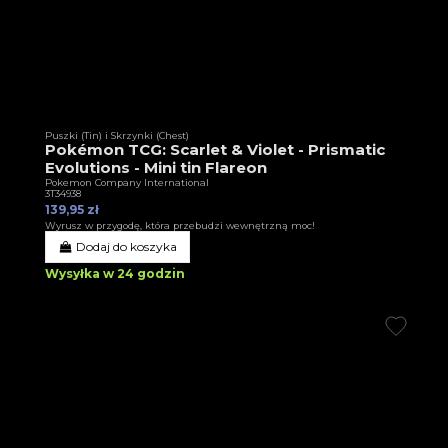
Puszki (Tin) i Skrzynki (Chest)
Pokémon TCG: Scarlet & Violet - Prismatic
Evolutions - Mini tin Flareon
Pokemon Company International
3T34938
139,95 zł
Wyrusz w przygodę, która przebudzi wewnętrzną moc!
Dodaj do koszyka
Wysyłka w 24 godzin