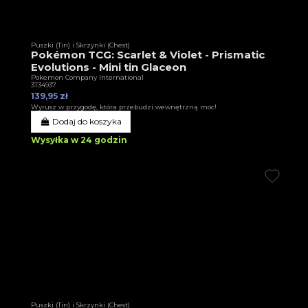
Puszki (Tin) i Skrzynki (Chest)
Pokémon TCG: Scarlet & Violet - Prismatic
Evolutions - Mini tin Glaceon
Pokemon Company International
3T34937
139,95 zł
Wyrusz w przygodę, która przebudzi wewnętrzną moc!
Dodaj do koszyka
Wysyłka w 24 godzin
Puszki (Tin) i Skrzynki (Chest)