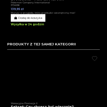
Pokemon Company International
3T34938
139,95 zł
Wyrusz w przygodę, która przebudzi wewnętrzną moc!
Dodaj do koszyka
Wysyłka w 24 godzin
PRODUKTY Z TEJ SAMEJ KATEGORII
Wakacyjna Promocja II
Sekret: Czy chcesz żyć wiecznie?