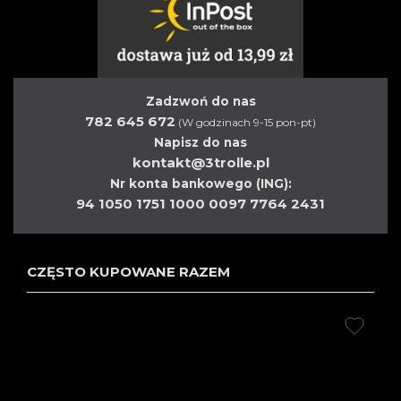
Zadzwoń do nas
782 645 672
(W godzinach 9-15 pon-pt)
Napisz do nas
kontakt@3trolle.pl
Nr konta bankowego (ING):
94 1050 1751 1000 0097 7764 2431
CZĘSTO KUPOWANE RAZEM