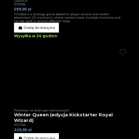
Giochix.it
3T20556
599,95 zł
Trinidad is a strategy game based on player actions and worker
placement 2.0 mechanic, where workers have multiple functions and
can be used in several different ways.
Dodaj do koszyka
Wysyłka w 24 godzin
Promocja na dzień gier planszowych
Winter Queen (edycja Kickstarter Royal
Wizard)
3T21700
229,95 zł
Dodaj do koszyka