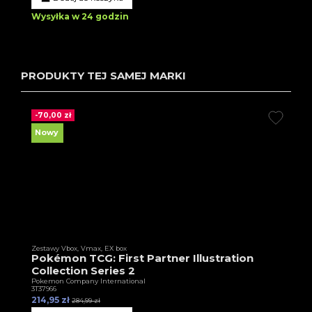
Wysyłka w 24 godzin
PRODUKTY TEJ SAMEJ MARKI
-70,00 zł
Nowy
Zestawy Vbox, Vmax, EX box
Pokémon TCG: First Partner Illustration
Collection Series 2
Pokemon Company International
3T37966
214,95 zł
284,99 zł