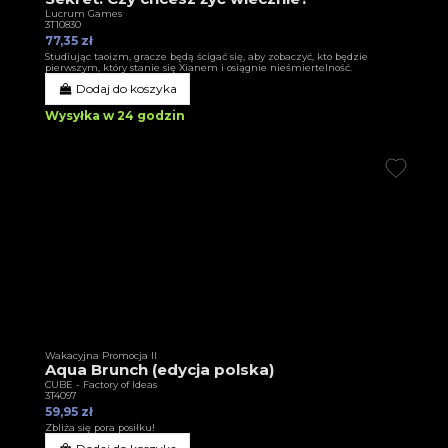
Lucrum Games
3T10830
77,35 zł
Studiując taoizm, gracze będą ścigać się, aby zobaczyć, kto będzie
pierwszym, który stanie się Xianem i osiągnie nieśmiertelność.
Dodaj do koszyka
Wysyłka w 24 godzin
Wakacyjna Promocja II
Aqua Brunch (edycja polska)
CUBE - Factory of Ideas
3T4097
59,95 zł
Zbliża się pora posiłku!