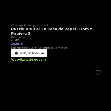
Wiosenna Promocja Volume II
Puzzle 1000 el. La Casa de Papel - Dom z
Papieru 3
Clementoni
3T18146
39,95 zł
Kolekcja High Quality Collection od Clementoni.
Dodaj do koszyka
Wysyłka w 24 godzin