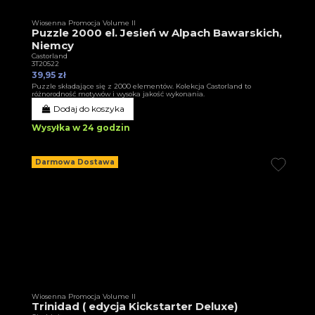
Wiosenna Promocja Volume II
Puzzle 2000 el. Jesień w Alpach Bawarskich,
Niemcy
Castorland
3T20522
39,95 zł
Puzzle składające się z 2000 elementów. Kolekcja Castorland to
różnorodność motywów i wysoka jakość wykonania.
Dodaj do koszyka
Wysyłka w 24 godzin
Darmowa Dostawa
Wiosenna Promocja Volume II
Trinidad ( edycja Kickstarter Deluxe)