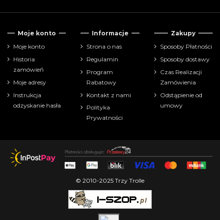
Tylko dostępne
46
Moje konto
Informacje
Zakupy
Cena
Moje konto
Strona o nas
Sposoby Płatności
Historia
Regulamin
Sposoby dostawy
zł
zł
zamówień
Program
Czas Realizacji
Moje adresy
Rabatowy
Zamówienia
Pokaż tylko
Instrukcja
Kontakt z nami
Odstąpienie od
farbki
56
odzyskanie hasła
umowy
Polityka
Prywatności
Producenci
© 2010-2025 Trzy Trolle