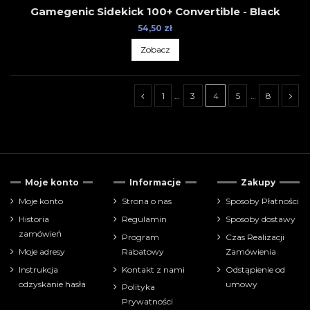
Gamegenic Sidekick 100+ Convertible - Black
54,50 zł
Zobacz
1
…
3
4
5
…
8
Tylko dostępne
3
Moje konto
Informacje
Zakupy
Cena
Moje konto
Strona o nas
Sposoby Płatności
Historia
Regulamin
Sposoby dostawy
zł
zł
zamówień
Program
Czas Realizacji
Moje adresy
Rabatowy
Zamówienia
Pokaż tylko
Instrukcja
Kontakt z nami
Odstąpienie od
akcesoria
91
odzyskanie hasła
umowy
Polityka
Prywatności
Producenci