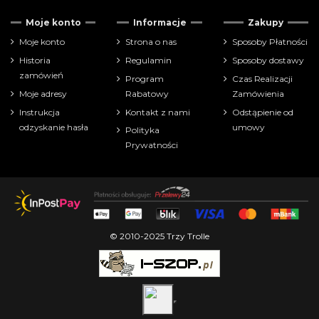
Tylko dostępne
3
Moje konto
Informacje
Zakupy
Cena
Moje konto
Strona o nas
Sposoby Płatności
Historia
Regulamin
Sposoby dostawy
zł
zł
zamówień
Program
Czas Realizacji
Moje adresy
Rabatowy
Zamówienia
Pokaż tylko
Instrukcja
Kontakt z nami
Odstąpienie od
akcesoria
66
odzyskanie hasła
umowy
Polityka
Prywatności
Producenci
© 2010-2025 Trzy Trolle