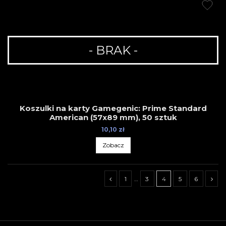
- BRAK -
Koszulki na karty Gamegenic: Prime Standard
American (57x89 mm), 50 sztuk
10,10 zł
Zobacz
1
…
3
4
5
6