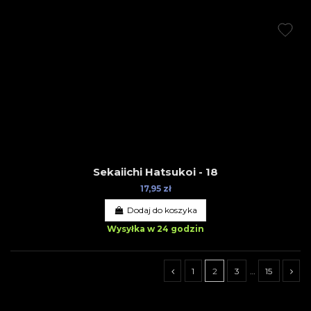
Sekaiichi Hatsukoi - 18
17,95 zł
Dodaj do koszyka
Wysyłka w 24 godzin
1
2
3
…
15