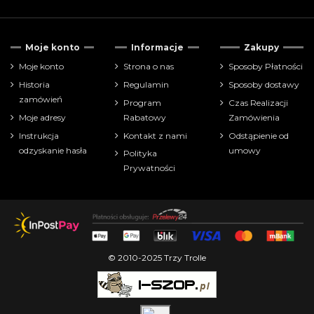
Tylko dostępne
76
Moje konto
Informacje
Zakupy
Nowe produkty
1
Moje konto
Strona o nas
Sposoby Płatności
Historia
Regulamin
Sposoby dostawy
Cena
zamówień
Program
Czas Realizacji
Moje adresy
Rabatowy
Zamówienia
zł
zł
Instrukcja
Kontakt z nami
Odstąpienie od
odzyskanie hasła
umowy
Polityka
Pokaż tylko
Prywatności
manga
172
Producenci
Wydanie:
© 2010-2025 Trzy Trolle
Tytuł serii:
Scenariusz: