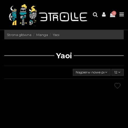
0
Strona główna
Manga
Yaoi
Yaoi
Najpierw nowe produkty
12