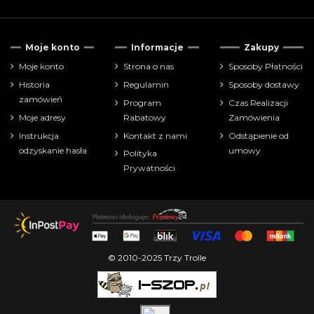
Tylko dostępne
234
Moje konto
Informacje
Zakupy
Cena
Moje konto
Strona o nas
Sposoby Płatności
Historia
Regulamin
Sposoby dostawy
zł
zł
zamówień
Program
Czas Realizacji
Moje adresy
Rabatowy
Zamówienia
Pokaż tylko
Instrukcja
Kontakt z nami
Odstąpienie od
akcesoria-narzędzia
2
odzyskanie hasła
umowy
Polityka
farbki
357
Prywatności
Producenci
© 2010-2025 Trzy Trolle