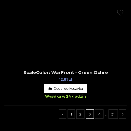
ScaleColor: WarFront - Green Ochre
12,81 zł
Dodaj do koszyka
Wysyłka w 24 godzin
1
2
3
4
…
31