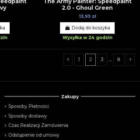
peedpaint
The Army Painter: Speedpaint
avy
2.0 - Ghoul Green
13,95 zł
yka
Dodaj do koszyka
zin
Wysyłka w 24 godzin
1
2
3
…
8
Zakupy
Sposoby Płatności
Sposoby dostawy
Czas Realizacji Zamówienia
Odstąpienie od umowy