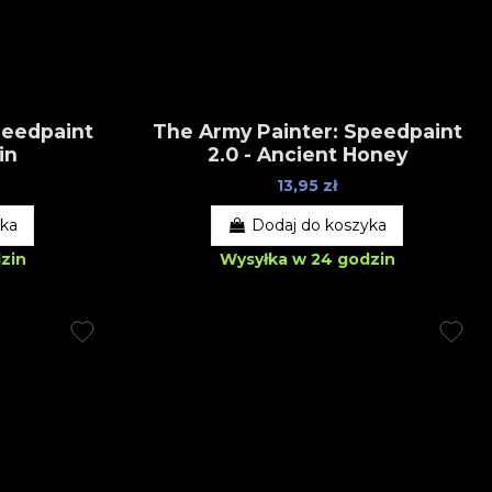
peedpaint
The Army Painter: Speedpaint
in
2.0 - Ancient Honey
13,95 zł
yka
Dodaj do koszyka
zin
Wysyłka w 24 godzin