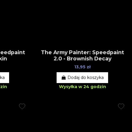
peedpaint
The Army Painter: Speedpaint
kin
2.0 - Brownish Decay
13,95 zł
yka
Dodaj do koszyka
zin
Wysyłka w 24 godzin