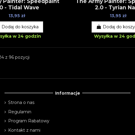
 Painter: Speedpaint
The Army Painter: S
.0 - Tidal Wave
2.0 - Tyrian N
13,95 zł
13,95 zł
Dodaj do koszyka
Dodaj do kosz
syłka w 24 godzin
Wysyłka w 24 god
4 z 96 pozycji
Informacje
Strona o nas
Regulamin
Program Rabatowy
Kontakt z nami