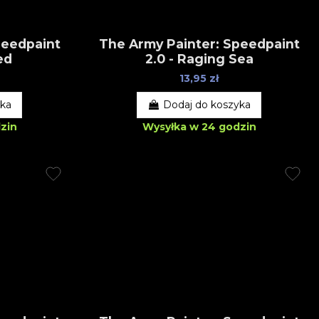
peedpaint
The Army Painter: Speedpaint
ed
2.0 - Raging Sea
13,95 zł
yka
Dodaj do koszyka
zin
Wysyłka w 24 godzin