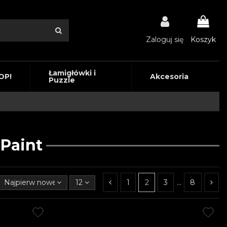
Zaloguj się
Koszyk
Łamigłówki i
OP!
Akcesoria
Puzzle
Paint
Najpierw nowe produkty
12
1
2
3
…
8