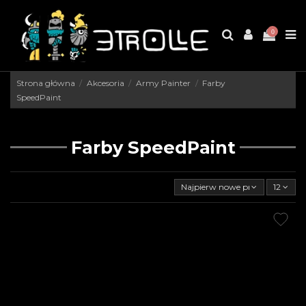
0
Strona główna
Akcesoria
Army Painter
Farby
SpeedPaint
Farby SpeedPaint
Najpierw nowe produkty
12