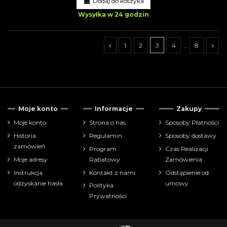
Dodaj do koszyka
Wysyłka w 24 godzin
1
2
3
4
…
8
Tylko dostępne
45
Moje konto
Informacje
Zakupy
Cena
Moje konto
Strona o nas
Sposoby Płatności
Historia
Regulamin
Sposoby dostawy
zł
zł
zamówień
Program
Czas Realizacji
Moje adresy
Rabatowy
Zamówienia
Pokaż tylko
Instrukcja
Kontakt z nami
Odstąpienie od
farbki
96
odzyskanie hasła
umowy
Polityka
Prywatności
Producenci